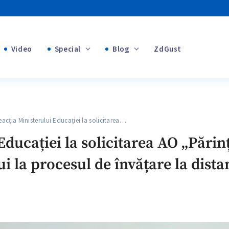
Video
Special
Blog
ZdGust
Banii tăi
+1
+1
ția Ministerului Educației la solicitarea…
+2
ducației la solicitarea AO „Părinț
+1
i la procesul de învățare la distan