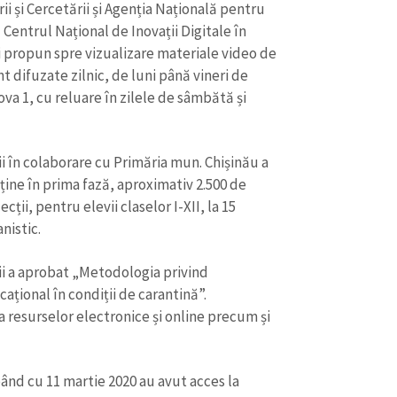
ii și Cercetării și Agenția Națională pentru
 Centrul Național de Inovații Digitale în
și propun spre vizualizare materiale video de
t difuzate zilnic, de luni până vineri de
va 1, cu reluare în zilele de sâmbătă și
ii în colaborare cu Primăria mun. Chișinău a
ține în prima fază, aproximativ 2.500 de
lecții, pentru elevii claselor I-XII, la 15
anistic.
rii a aprobat „Metodologia privind
ațional în condiții de carantină”.
resurselor electronice și online precum și
pând cu 11 martie 2020 au avut acces la