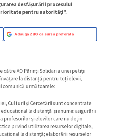
igurarea desfășurării procesului
prioritate pentru autorități”.
Adaugă
ZdG
ca sursă preferată
 către AO Părinți Solidari a unei petiții
nvățare la distanță pentru toți elevii,
ării comunică următoarele:
ei, Culturii și Cercetării sunt concentrate
 educațional la distanță și anume: asigurării
 profesorilor și elevilor care nu dețin
tice privind utilizarea resurselor digitale,
cațional la distanță; elaborării resurselor