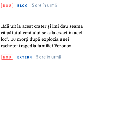
meu
5 ore în urmă
NOU
BLOG
rsonal
„Mă uit la acest crater și îmi dau seama
ord cu
politica de
că pătuțul copilului se afla exact în acel
loc”. 10 morți după explozia unei
rachete: tragedia familiei Voronov
IREA
5 ore în urmă
NOU
EXTERN