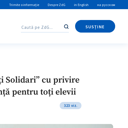
Trimite o informație
Despre ZdG
in English
на русском
SUSȚINE
Caută
Caută
i Solidari” cu privire
ță pentru toți elevii
323 viz.