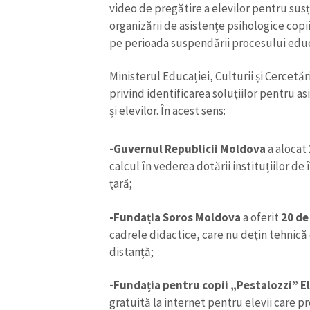
video de pregătire a elevilor pentru sus
organizării de asistențe psihologice copii
pe perioada suspendării procesului educ
Ministerul Educației, Culturii și Cercetăr
privind identificarea soluțiilor pentru as
și elevilor. În acest sens:
-Guvernul Republicii Moldova
a alocat
calcul în vederea dotării instituțiilor de
țară;
-Fundația Soros Moldova
a oferit
20 de
ȘTIREA MEA
cadrele didactice, care nu dețin tehnică
Titlu știre
distanță;
-Fundația pentru copii „Pestalozzi” El
Fotografie
gratuită la internet pentru elevii care p