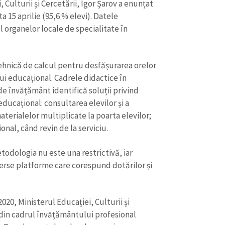
 Culturii și Cercetării, Igor Șarov a enunțat
a 15 aprilie (95,6 % elevi). Datele
 organelor locale de specialitate în
ehnică de calcul pentru desfășurarea orelor
ui educațional. Cadrele didactice în
de învățământ identifică soluții privind
educațional: consultarea elevilor și a
materialelor multiplicate la poarta elevilor;
onal, când revin de la serviciu.
etodologia nu este una restrictivă, iar
verse platforme care corespund dotărilor și
2020, Ministerul Educației, Culturii și
 din cadrul învățământului profesional