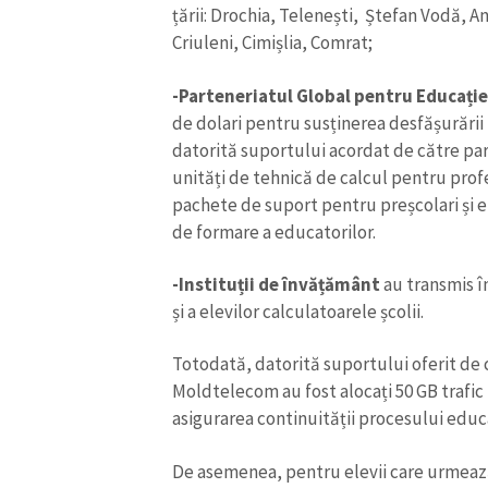
țării: Drochia, Telenești, Ștefan Vodă, An
Link media
Criuleni, Cimișlia, Comrat;
-Parteneriatul Global pentru Educați
de dolari pentru susținerea desfășurării 
Mesajul știrei
datorită suportului acordat de către par
unități de tehnică de calcul pentru profes
pachete de suport pentru preșcolari și el
de formare a educatorilor.
-Instituții de învățământ
au transmis î
și a elevilor calculatoarele școlii.
Totodată, datorită suportului oferit de
Moldtelecom au fost alocați 50 GB trafic 
asigurarea continuității procesului educa
De asemenea, pentru elevii care urmeaz