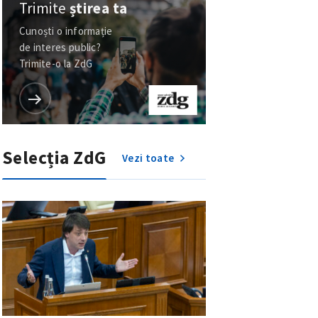
Trimite
știrea ta
Cunoști o informație
de interes public?
Trimite-o la ZdG
Selecția ZdG
Vezi toate