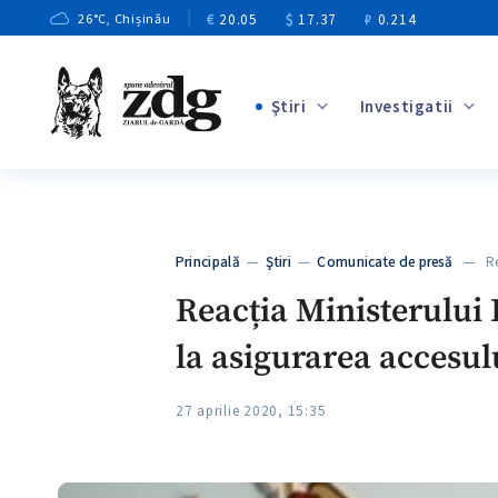
€
20.05
$
17.37
₽
0.214
26
°C
, Chișinău
Ştiri
Investigatii
+1
+2
+8
+3
Principală
—
Ştiri
—
Comunicate de presă
— Reac
+6
Reacția Ministerului E
la asigurarea accesulu
27 aprilie 2020, 15:35