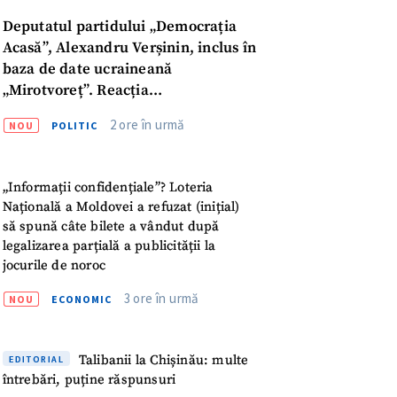
Deputatul partidului „Democrația
Acasă”, Alexandru Verșinin, inclus în
baza de date ucraineană
„Mirotvoreț”. Reacția
parlamentarului
2 ore în urmă
NOU
POLITIC
„Informații confidențiale”? Loteria
Națională a Moldovei a refuzat (inițial)
să spună câte bilete a vândut după
legalizarea parțială a publicității la
jocurile de noroc
3 ore în urmă
NOU
ECONOMIC
meu
Talibanii la Chișinău: multe
EDITORIAL
întrebări, puține răspunsuri