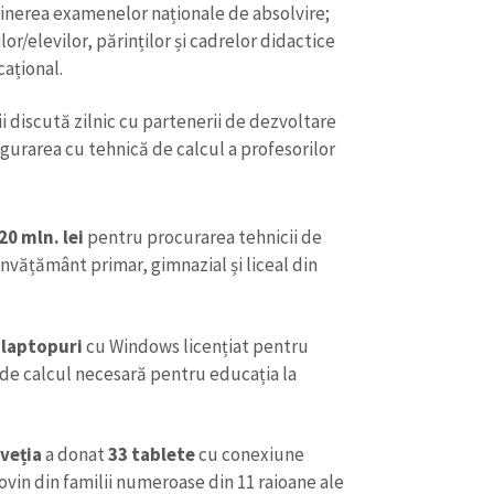
ținerea examenelor naționale de absolvire;
lor/elevilor, părinților și cadrelor didactice
ațional.
ii discută zilnic cu partenerii de dezvoltare
igurarea cu tehnică de calcul a profesorilor
20 mln. lei
pentru procurarea tehnicii de
 învățământ primar, gimnazial și liceal din
 laptopuri
cu Windows licențiat pentru
CONTACT SURSĂ
 de calcul necesară pentru educația la
Sursă anonimă
+ Adaugă titlu
Nume
+ Numele 
veția
a donat
33 tablete
cu conexiune
+ Încarcă imagine
rovin din familii numeroase din 11 raioane ale