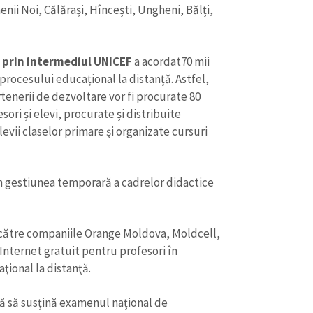
Email
+ Emailul 
enii Noi, Călărași, Hîncești, Ungheni, Bălți,
+ Link media
Telefon
+ Telefon pe
e prin intermediul UNICEF
a acordat70 mii
Am citit și sunt de ac
procesului educațional la distanță. Astfel,
+ Mesajul știrei
confidențialitate
.
tenerii de dezvoltare vor fi procurate 80
ori și elevi, procurate și distribuite
TRIMITE ȘT
evii claselor primare și organizate cursuri
n gestiunea temporară a cadrelor didactice
 către companiile Orange Moldova, Moldcell,
Internet gratuit pentru profesori în
ţional la distanţă.
ă să susțină examenul național de