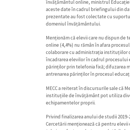
învățământul online, ministrul Educației,
aceste date în cadrul briefingului din dat
prezentate au fost colectate cu suportul
domeniul învățământului.
Menționăm că elevii care nu dispun de t
online (4,4%) nu rămân în afara procesul
colaborare cu administrația instituțiilor 
încadrarea elevilor în cadrul procesului 
părinților prin telefonia fixă; difuzarea 
antrenarea părinților în procesul educați
MECC a reiterat în discursurile sale că M
instituțiile de învățământ pot utiliza di
echipamentelor proprii.
Privind finalizarea anului de studii 2019-
Cercetării menționează că pentru elevii