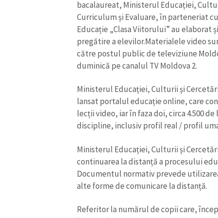
bacalaureat, Ministerul Educației, Cultur
Curriculum și Evaluare, în parteneriat cu
Educație „Clasa Viitorului” au elaborat 
pregătire a elevilor.Materialele video sun
către postul public de televiziune Moldo
duminică pe canalul TV Moldova 2.
Ministerul Educației, Culturii și Cercetăr
lansat portalul educație online, care con
lecții video, iar în faza doi, circa 4.500 de 
discipline, inclusiv profil real / profil um
Ministerul Educației, Culturii și Cercetă
continuarea la distanță a procesului educ
Documentul normativ prevede utilizarea 
alte forme de comunicare la distanță.
Referitor la numărul de copii care, înce