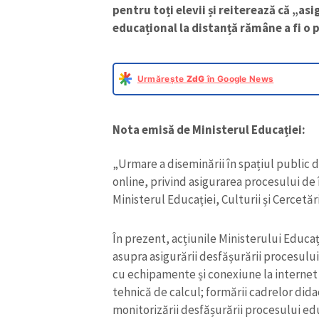
pentru toți elevii și reiterează că „as
educațional la distanță rămâne a fi o 
Urmărește
ZdG
în Google News
Nota emisă de Ministerul Educației:
„Urmare a diseminării în spațiul public de
online, privind asigurarea procesului de î
Ministerul Educației, Culturii și Cercet
În prezent, acțiunile Ministerului Educați
asupra asigurării desfășurării procesului
cu echipamente și conexiune la internet a
tehnică de calcul; formării cadrelor didac
monitorizării desfășurării procesului edu