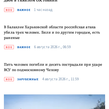
двое в тяжелом состоянии
1 час назад
NOU
ВАЖНОЕ
В Балаклее Харьковской области российская атака
убила трех человек. Били и по другим городам, есть
раненые
6 августа 2026 г., 06:59
NOU
ВАЖНОЕ
Пять человек погибли и десять пострадали при ударе
ВСУ по подмосковному Чехову
4 августа 2026 г., 11:59
NOU
ЗАРУБЕЖНЫЕ
ПОДДЕРЖАТЬ