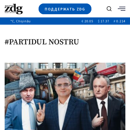
ПОДДЕРЖАТЬ ZDG
Поиск
°C
, Chișinău
€
20.05
$
17.37
₽
0.214
Новости
+4970
+144
Политика
+53
#PARTIDUL NOSTRU
Расследования
Общество
+312
+75
Мнения
Видео
Выборы 2025