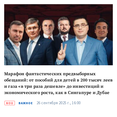
Марафон фантастических предвыборных
обещаний: от пособий для детей в 200 тысяч леев
и газа «в три раза дешевле» до инвестиций и
Отправить
О ZDG
информацию
экономического роста, как в Сингапуре и Дубае
în Română
in English
26 сентября 2025 г., 16:00
NOU
ВАЖНОЕ