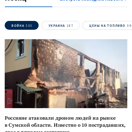
+ Добавить текст
Текст новости
новости
ВОЙНА
503
УКРАИНА
287
ЦЕНЫ НА ТОПЛИВО
59
КОНТАКТНЫЙ ИСТОЧНИК
Анонимный источник
Имя
+ Моё имя
Электронная почта
+ Мой email
Телефон
+ Личный телефон
Я прочитал(а) и согласен(на)
с
политикой
Россияне атаковали дроном людей на рынке
конфиденциальности
.
в Сумской области. Известно о 10 пострадавших,
ОТПРАВИТЬ НОВОСТЬ