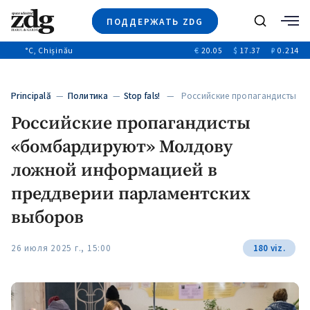
ПОДДЕРЖАТЬ ZDG
Поиск
°C
, Chișinău
€
20.05
$
17.37
₽
0.214
Новости
+4971
+144
Политика
+53
Principală
—
Политика
—
Stop fals!
— Российские пропагандисты
Расследования
«бомбардируют» Молдову ложной…
Российские пропагандисты
Общество
+312
+75
«бомбардируют» Молдову
Мнения
Видео
ложной информацией в
Выборы 2025
преддверии парламентских
выборов
26 июля 2025 г., 15:00
180 viz.