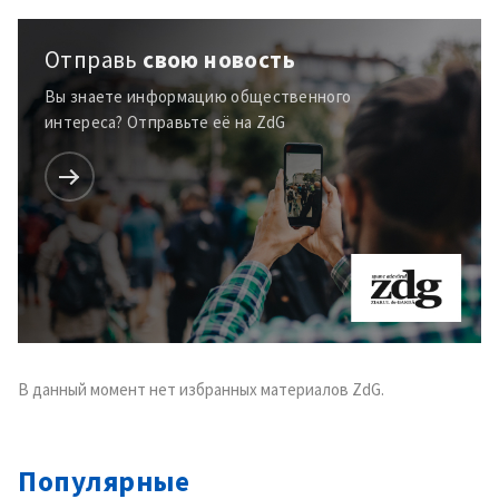
Отправь
свою новость
Вы знаете информацию общественного
интереса? Отправьте её на ZdG
МОЯ НОВОСТЬ
+ Добавить
В данный момент нет избранных материалов ZdG.
Заголовок новости
заголовок
+ Загрузить
Фотография
изображение
Популярные