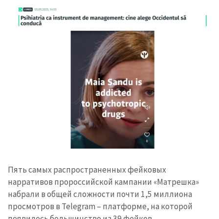
Пять самых распространенных фейковых
нарративов пророссийской кампании «Матрешка»
Отправить
О ZDG
информацию
набрали в общей сложности почти 1,5 миллиона
în Română
in English
просмотров в Telegram – платформе, на которой
появилось большинство из 39 фейков.