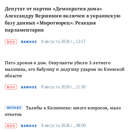
конфиденциальности
.
Депутат от партии «Демократия дома»
Александру Вершинин включен в украинскую
ОТПРАВИТЬ НОВОСТЬ
базу данных «Миротворец». Реакция
парламентария
8 августа 2026 г., 12:57
NOU
ВАЖНОЕ
Пять дронов в дом. Оккупанты убили 3-летнего
мальчика, его бабушку и дедушку ударом по Киевской
области
8 августа 2026 г., 11:00
NOU
ВАЖНОЕ
Талибы в Кишиневе: много вопросов, мало
МНЕНИЕ
ответов
8 августа 2026 г., 08:00
NOU
ВАЖНОЕ