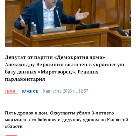
+ Загрузить
Фотография
изображение
+ Добавить ссылку на
Ссылка на медиа
медиа
+ Добавить текст
Депутат от партии «Демократия дома»
Текст новости
новости
Александру Вершинин включен в украинскую
базу данных «Миротворец». Реакция
парламентария
КОНТАКТНЫЙ ИСТОЧНИК
Анонимный источник
8 августа 2026 г., 12:57
NOU
ВАЖНОЕ
Имя
+ Моё имя
Пять дронов в дом. Оккупанты убили 3-летнего
мальчика, его бабушку и дедушку ударом по Киевской
Электронная почта
+ Мой email
области