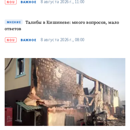
8 августа 2026 г., 11:00
NOU
ВАЖНОЕ
Телефон
+ Личный телефон
Я прочитал(а) и согласен(на)
Талибы в Кишиневе: много вопросов, мало
с
политикой
МНЕНИЕ
конфиденциальности
.
ответов
8 августа 2026 г., 08:00
NOU
ВАЖНОЕ
ОТПРАВИТЬ НОВОСТЬ