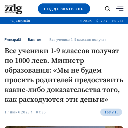
ПОДДЕРЖАТЬ ZDG
Поиск
°C
, Chișinău
€
20.05
$
17.37
₽
0.214
Новости
+4971
+144
Политика
+53
Principală
—
Важное
— Все ученики 1-9 классов получат
Расследования
по 1000 леев. Министр…
Все ученики 1-9 классов получат
Общество
+312
+75
по 1000 леев. Министр
Мнения
Видео
образования: «Мы не будем
Выборы 2025
просить родителей предоставить
какие-либо доказательства того,
как расходуются эти деньги»
17 июня 2025 г., 07:35
168 viz.