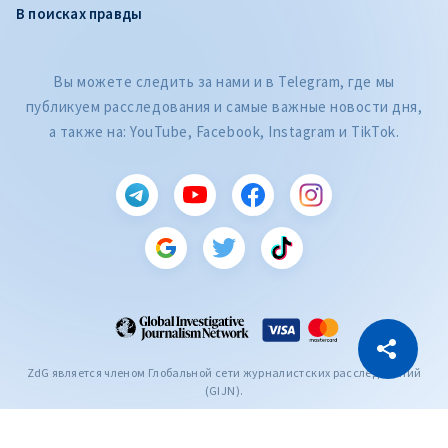
В поисках правды
Вы можете следить за нами и в Telegram, где мы
публикуем расследования и самые важные новости дня,
а также на: YouTube, Facebook, Instagram и TikTok.
CITEȘTE
Citește articolul
Скопировать ссылку
ZdG является членом Глобальной сети журналистских расследований
(GIJN).