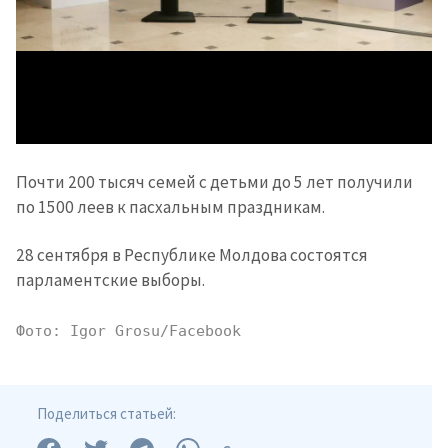
Отправить
О ZDG
информацию
Почти 200 тысяч семей с детьми до 5 лет получили
în Română
in English
по 1500 леев к пасхальным праздникам.
28 сентября в Республике Молдова состоятся
парламентские выборы.
Фото: Igor Grosu/Facebook
Поделиться статьей: