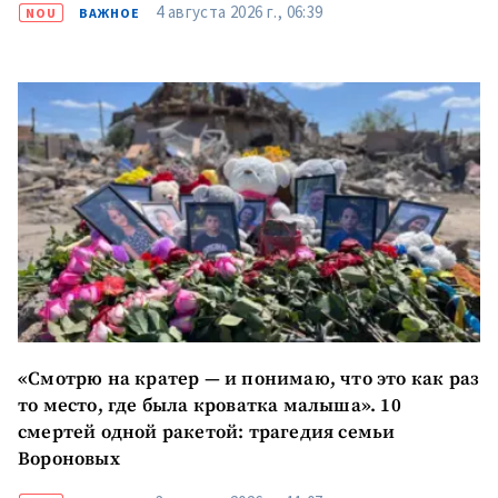
4 августа 2026 г., 06:39
NOU
ВАЖНОЕ
+ Добавить ссылку на
Ссылка на медиа
медиа
+ Добавить текст
Текст новости
новости
КОНТАКТНЫЙ ИСТОЧНИК
Анонимный источник
Имя
+ Моё имя
Электронная почта
+ Мой email
«Смотрю на кратер — и понимаю, что это как раз
то место, где была кроватка малыша». 10
Телефон
+ Личный телефон
смертей одной ракетой: трагедия семьи
Вороновых
Я прочитал(а) и согласен(на)