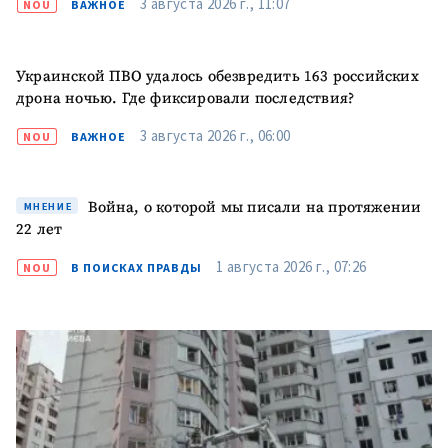
3 августа 2026 г., 11:07
с
политикой
NOU
ВАЖНОЕ
конфиденциальности
.
ОТПРАВИТЬ НОВОСТЬ
Украинской ПВО удалось обезвредить 163 российских
дрона ночью. Где фиксировали последствия?
3 августа 2026 г., 06:00
NOU
ВАЖНОЕ
Война, о которой мы писали на протяжении
МНЕНИЕ
22 лет
1 августа 2026 г., 07:26
NOU
В ПОИСКАХ ПРАВДЫ
ПОДДЕРЖАТЬ