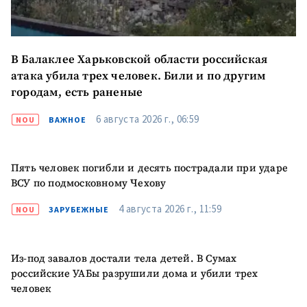
В Балаклее Харьковской области российская
атака убила трех человек. Били и по другим
городам, есть раненые
6 августа 2026 г., 06:59
NOU
ВАЖНОЕ
Пять человек погибли и десять пострадали при ударе
ВСУ по подмосковному Чехову
4 августа 2026 г., 11:59
NOU
ЗАРУБЕЖНЫЕ
МОЯ НОВОСТЬ
+ Добавить
Заголовок новости
заголовок
Из-под завалов достали тела детей. В Сумах
российские УАБы разрушили дома и убили трех
+ Загрузить
Фотография
человек
изображение