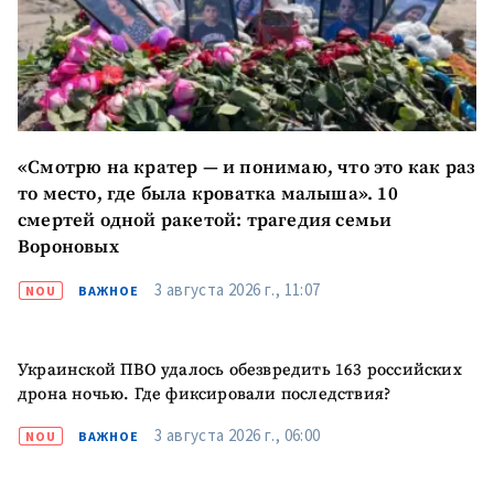
Электронная почта
+ Мой email
Телефон
+ Личный телефон
Я прочитал(а) и согласен(на)
с
политикой
«Смотрю на кратер — и понимаю, что это как раз
конфиденциальности
.
то место, где была кроватка малыша». 10
ОТПРАВИТЬ НОВОСТЬ
смертей одной ракетой: трагедия семьи
Вороновых
3 августа 2026 г., 11:07
NOU
ВАЖНОЕ
Украинской ПВО удалось обезвредить 163 российских
дрона ночью. Где фиксировали последствия?
3 августа 2026 г., 06:00
NOU
ВАЖНОЕ