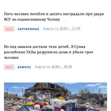
+ Добавить
Заголовок новости
заголовок
Пять человек погибли и десять пострадали при ударе
ВСУ по подмосковному Чехову
+ Загрузить
Фотография
изображение
4 августа 2026 г., 11:59
NOU
ЗАРУБЕЖНЫЕ
+ Добавить ссылку на
Ссылка на медиа
медиа
Из-под завалов достали тела детей. В Сумах
российские УАБы разрушили дома и убили трех
человек
+ Добавить текст
Текст новости
новости
4 августа 2026 г., 06:39
NOU
ВАЖНОЕ
КОНТАКТНЫЙ ИСТОЧНИК
Анонимный источник
Имя
+ Моё имя