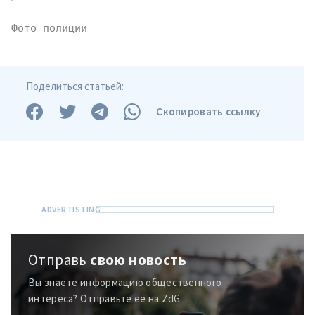
Фото полиции
Поделиться статьей:
Скопировать ссылку
Отправить
О ZDG
Отправь
свою новость
информацию
în Română
in English
Вы знаете информацию общественного
интереса? Отправьте её на ZdG