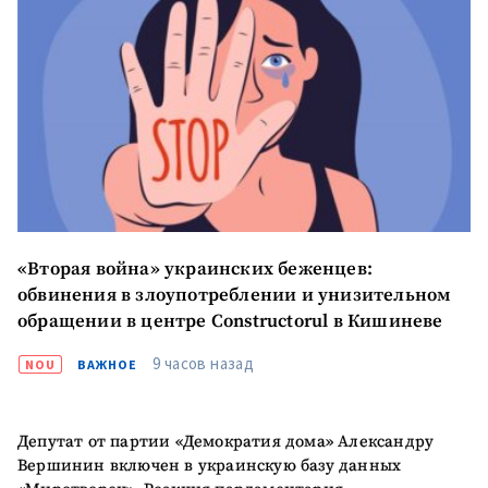
Имя
+ Моё имя
Электронная почта
+ Мой email
Телефон
+ Личный телефон
Я прочитал(а) и согласен(на)
с
политикой
конфиденциальности
.
«Вторая война» украинских беженцев:
ОТПРАВИТЬ НОВОСТЬ
обвинения в злоупотреблении и унизительном
обращении в центре Constructorul в Кишиневе
9 часов назад
NOU
ВАЖНОЕ
Депутат от партии «Демократия дома» Александру
Вершинин включен в украинскую базу данных