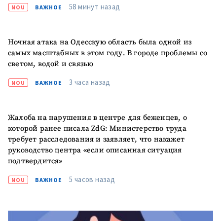
58 минут назад
NOU
ВАЖНОЕ
МОЯ НОВОСТЬ
Ночная атака на Одесскую область была одной из
+ Добавить
самых масштабных в этом году. В городе проблемы со
Заголовок новости
заголовок
светом, водой и связью
+ Загрузить
3 часа назад
Фотография
NOU
ВАЖНОЕ
изображение
+ Добавить ссылку на
Ссылка на медиа
медиа
Жалоба на нарушения в центре для беженцев, о
которой ранее писала ZdG: Министерство труда
требует расследования и заявляет, что накажет
руководство центра «если описанная ситуация
+ Добавить текст
Текст новости
подтвердится»
новости
5 часов назад
NOU
ВАЖНОЕ
КОНТАКТНЫЙ ИСТОЧНИК
Анонимный источник