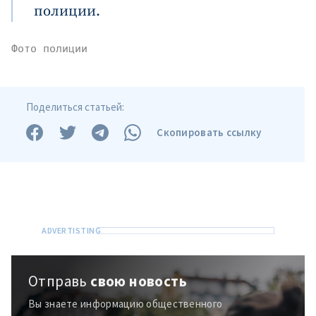
полиции.
Фото полиции
Поделиться статьей:
Скопировать ссылку
Отправь
свою новость
Отправить
О ZDG
информацию
Вы знаете информацию общественного
în Română
in English