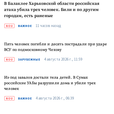
В Балаклее Харьковской области российская
атака убила трех человек. Били и по другим
МОЯ НОВОСТЬ
городам, есть раненые
+ Добавить
11 часов назад
Заголовок новости
NOU
ВАЖНОЕ
заголовок
+ Загрузить
Фотография
изображение
Пять человек погибли и десять пострадали при ударе
ВСУ по подмосковному Чехову
+ Добавить ссылку на
Ссылка на медиа
медиа
4 августа 2026 г., 11:59
NOU
ЗАРУБЕЖНЫЕ
+ Добавить текст
Из-под завалов достали тела детей. В Сумах
Текст новости
новости
российские УАБы разрушили дома и убили трех
человек
КОНТАКТНЫЙ ИСТОЧНИК
4 августа 2026 г., 06:39
NOU
ВАЖНОЕ
Анонимный источник