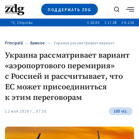
ПОДДЕРЖАТЬ ZDG
Поиск
°C
, Chișinău
€
20.05
$
17.38
₽
0.214
Новости
+4969
+144
Политика
+53
Principală
—
Важное
— Украина рассматривает вариант
Расследования
«аэропортового перемирия»…
Украина рассматривает вариант
Общество
+312
+75
«аэропортового перемирия»
Мнения
Видео
с Россией и рассчитывает, что
Выборы 2025
ЕС может присоединиться
к этим переговорам
12 мая 2026 г., 07:50
105 viz.