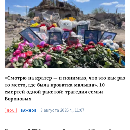
Имя
+ Моё имя
Электронная почта
+ Мой email
Телефон
+ Личный телефон
Я прочитал(а) и согласен(на)
с
политикой
конфиденциальности
.
ОТПРАВИТЬ НОВОСТЬ
«Смотрю на кратер — и понимаю, что это как раз
то место, где была кроватка малыша». 10
смертей одной ракетой: трагедия семьи
Вороновых
3 августа 2026 г., 11:07
NOU
ВАЖНОЕ