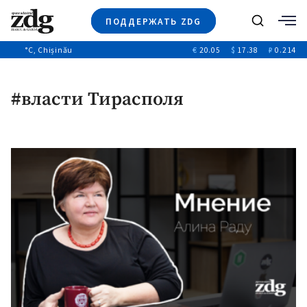
ПОДДЕРЖАТЬ ZDG
Поиск
°C
, Chișinău
€
20.05
$
17.38
₽
0.214
Новости
+4969
+144
Политика
+53
#власти Тирасполя
Расследования
Общество
+312
+75
Мнения
Видео
Выборы 2025