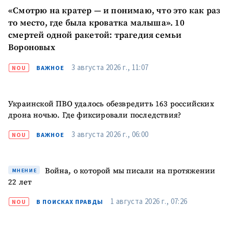
«Смотрю на кратер — и понимаю, что это как раз
то место, где была кроватка малыша». 10
смертей одной ракетой: трагедия семьи
Вороновых
3 августа 2026 г., 11:07
NOU
ВАЖНОЕ
МОЯ НОВОСТЬ
+ Добавить
Заголовок новости
Украинской ПВО удалось обезвредить 163 российских
заголовок
дрона ночью. Где фиксировали последствия?
+ Загрузить
Фотография
3 августа 2026 г., 06:00
NOU
ВАЖНОЕ
изображение
+ Добавить ссылку на
Ссылка на медиа
медиа
Война, о которой мы писали на протяжении
МНЕНИЕ
22 лет
1 августа 2026 г., 07:26
NOU
В ПОИСКАХ ПРАВДЫ
+ Добавить текст
Текст новости
новости