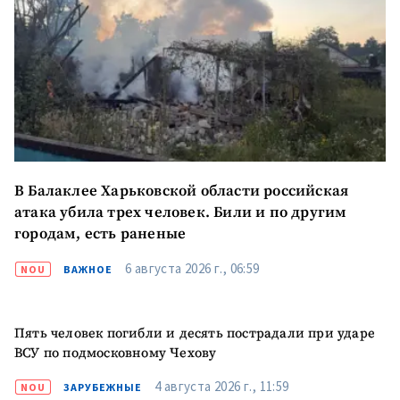
В Балаклее Харьковской области российская
атака убила трех человек. Били и по другим
городам, есть раненые
6 августа 2026 г., 06:59
NOU
ВАЖНОЕ
Отправить
О ZDG
Пять человек погибли и десять пострадали при ударе
информацию
ВСУ по подмосковному Чехову
în Română
in English
4 августа 2026 г., 11:59
NOU
ЗАРУБЕЖНЫЕ