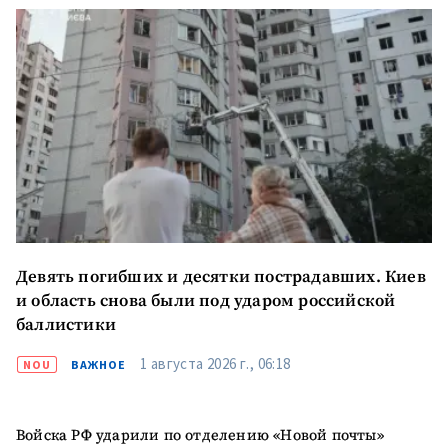
КОНТАКТНЫЙ ИСТОЧНИК
Анонимный источник
Имя
+ Моё имя
Электронная почта
+ Мой email
Телефон
+ Личный телефон
Я прочитал(а) и согласен(на)
Девять погибших и десятки пострадавших. Киев
с
политикой
и область снова были под ударом российской
конфиденциальности
.
баллистики
ОТПРАВИТЬ НОВОСТЬ
1 августа 2026 г., 06:18
NOU
ВАЖНОЕ
Войска РФ ударили по отделению «Новой почты»