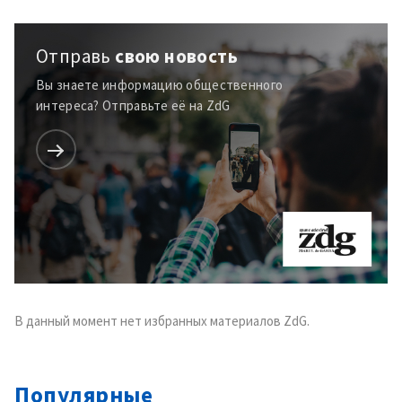
+ Добавить текст
Текст новости
новости
Отправь
свою новость
КОНТАКТНЫЙ ИСТОЧНИК
Вы знаете информацию общественного
интереса? Отправьте её на ZdG
Анонимный источник
Имя
+ Моё имя
Электронная почта
+ Мой email
Телефон
+ Личный телефон
Я прочитал(а) и согласен(на)
с
политикой
В данный момент нет избранных материалов ZdG.
конфиденциальности
.
ОТПРАВИТЬ НОВОСТЬ
Популярные