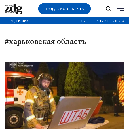
ПОДДЕРЖАТЬ ZDG
Поиск
°C
, Chișinău
€
20.05
$
17.38
₽
0.214
Новости
+4969
+144
Политика
+53
#харьковская область
Расследования
Общество
+312
+75
Мнения
Видео
Выборы 2025