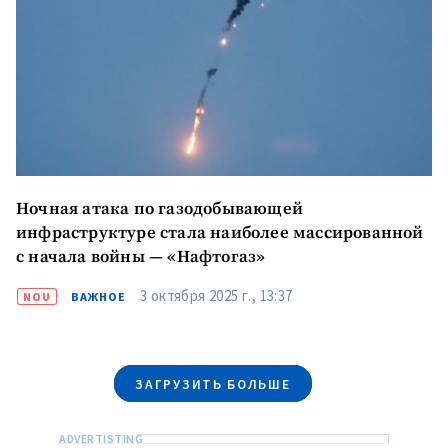
Ночная атака по газодобывающей
МОЯ НОВОСТЬ
инфраструктуре стала наиболее массированной
+ Добавить
с начала войны — «Нафтогаз»
Заголовок новости
заголовок
3 октября 2025 г., 13:37
NOU
ВАЖНОЕ
+ Загрузить
Фотография
изображение
+ Добавить ссылку на
Ссылка на медиа
медиа
ЗАГРУЗИТЬ БОЛЬШЕ