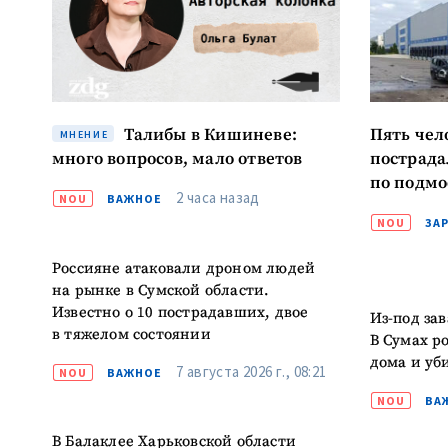
МОЯ НОВОСТЬ
Заголовок новост
Талибы в Кишиневе:
Пять чел
МНЕНИЕ
много вопросов, мало ответов
пострада
Фотография
по подмо
2 часа назад
NOU
ВАЖНОЕ
Ссылка на медиа
NOU
ЗА
Россияне атаковали дроном людей
на рынке в Сумской области.
Известно о 10 пострадавших, двое
Из-под зав
Текст новости
в тяжелом состоянии
В Сумах р
дома и уб
7 августа 2026 г., 08:21
NOU
ВАЖНОЕ
NOU
ВА
В Балаклее Харьковской области