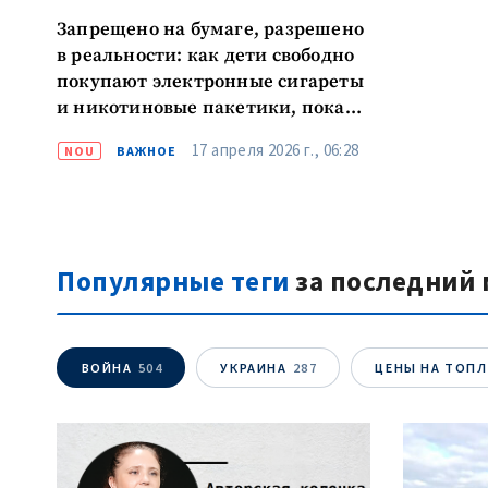
Запрещено на бумаге, разрешено
в реальности: как дети свободно
покупают электронные сигареты
и никотиновые пакетики, пока
власти меняют и нарушают
17 апреля 2026 г., 06:28
NOU
ВАЖНОЕ
законы «только в интересах
индустрии»
Популярные теги
за последний 
ВОЙНА
504
УКРАИНА
287
ЦЕНЫ НА ТОП