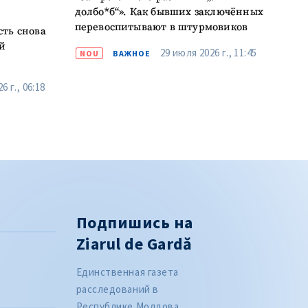
долбо*б“». Как бывших заключённых
перевоспитывают в штурмовиков
сть снова
й
29 июля 2026 г., 11:45
NOU
ВАЖНОЕ
6 г., 06:18
Подпишись на
Ziarul de Gardă
Единственная газета
расследований в
Республике Молдова.