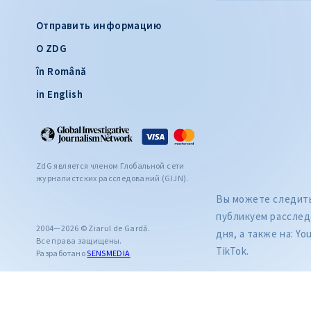
Отправить информацию
О ZDG
în Română
in English
ZdG является членом Глобальной сети
журналистских расследований (GIJN).
Вы можете следить 
публикуем расслед
2004—2026 © Ziarul de Gardă.
дня, а также на: Yo
Все права защищены.
TikTok.
Разработано
SENSMEDIA