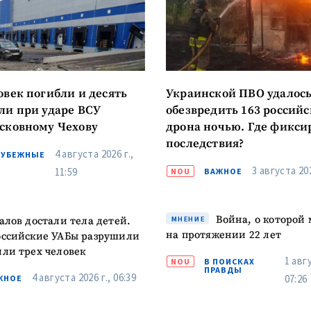
КОНТАКТНЫЙ ИСТОЧНИК
Анонимный источни
и
+ Добавить заголовок
овек погибли и десять
Украинской ПВО удалос
Имя
+ Моё им
ли при ударе ВСУ
обезвредить 163 россий
+ Загрузить изображение
сковному Чехову
дрона ночью. Где фикси
Электронная почта
+ Мой ema
последствия?
4 августа 2026 г.,
+ Добавить ссылку на медиа
РУБЕЖНЫЕ
3 августа 202
11:59
NOU
ВАЖНОЕ
Телефон
+ Личный те
Я прочитал(а) и согл
Война, о которой
алов достали тела детей.
МНЕНИЕ
+ Добавить текст новости
политикой конфид
на протяжении 22 лет
оссийские УАБы разрушили
или трех человек
ОТПРАВИТЬ Н
1 авгу
NOU
В ПОИСКАХ
ПРАВДЫ
4 августа 2026 г., 06:39
07:26
ЖНОЕ