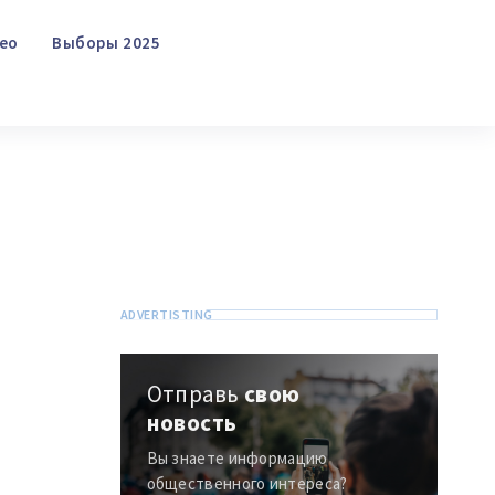
Отправить информацию
О ZDG
în Română
in English
Видео
Выборы 2025
Поиск
Отправь
свою
новость
Вы знаете информацию
общественного интереса?