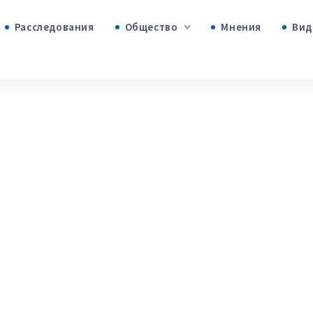
Расследования
Общество
Мнения
+53
+312
+75