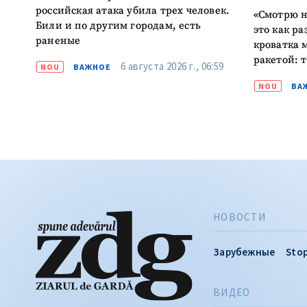
российская атака убила трех человек.
«Смотрю н
Били и по другим городам, есть
это как ра
раненые
кроватка 
ракетой: 
6 августа 2026 г., 06:59
NOU
ВАЖНОЕ
NOU
ВА
НОВОСТИ
Зарубежные
Stop
ВИДЕО