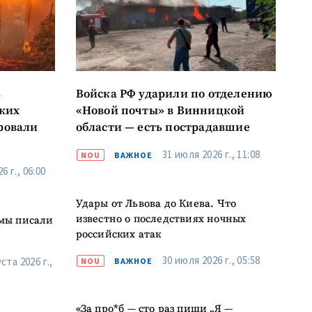
к
ь
Войска РФ ударили по отделению
я
ских
«Новой почты» в Винницкой
ровали
области — есть пострадавшие
il
31 июля 2026 г., 11:08
NOU
ВАЖНОЕ
6 г., 06:00
лефон
Удары от Львова до Киева. Что
асен(на) с
известно о последствиях ночных
 мы писали
енциальности
.
российских атак
ОВОСТЬ
30 июля 2026 г., 05:58
ста 2026 г.,
NOU
ВАЖНОЕ
«За про*б — сто раз пиши „Я —