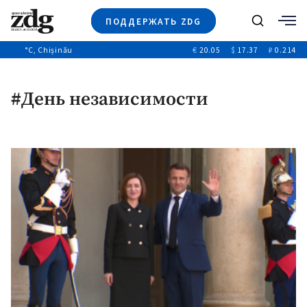
ПОДДЕРЖАТЬ ZDG
Поиск
°C
, Chișinău
€
20.05
$
17.37
₽
0.214
Новости
+4969
+144
Политика
+53
#День независимости
Расследования
Общество
+312
+75
Мнения
Видео
Выборы 2025