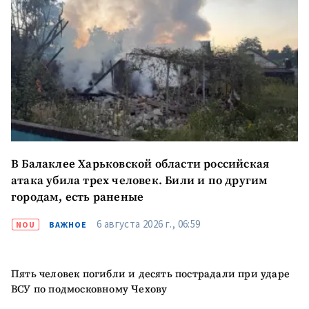
В Балаклее Харьковской области российская
атака убила трех человек. Били и по другим
городам, есть раненые
6 августа 2026 г., 06:59
NOU
ВАЖНОЕ
Отправить
О ZDG
информацию
Пять человек погибли и десять пострадали при ударе
în Română
in English
ВСУ по подмосковному Чехову