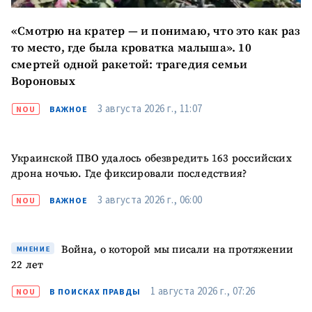
«Смотрю на кратер — и понимаю, что это как раз
то место, где была кроватка малыша». 10
смертей одной ракетой: трагедия семьи
Вороновых
3 августа 2026 г., 11:07
NOU
ВАЖНОЕ
МОЯ НОВОСТЬ
+ Добавить
Заголовок новости
заголовок
Украинской ПВО удалось обезвредить 163 российских
дрона ночью. Где фиксировали последствия?
+ Загрузить
Фотография
изображение
3 августа 2026 г., 06:00
NOU
ВАЖНОЕ
+ Добавить ссылку на
Ссылка на медиа
медиа
Война, о которой мы писали на протяжении
МНЕНИЕ
22 лет
+ Добавить текст
1 августа 2026 г., 07:26
NOU
В ПОИСКАХ ПРАВДЫ
Текст новости
новости