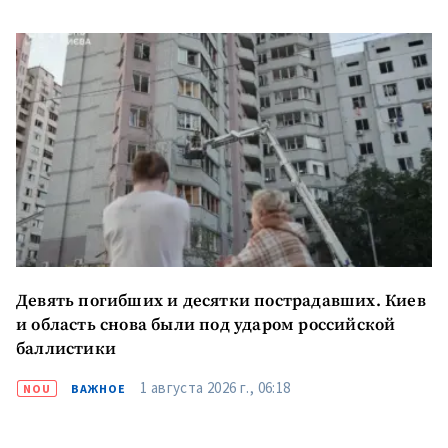
КОНТАКТНЫЙ ИСТОЧНИК
Анонимный источник
Имя
+ Моё имя
Электронная почта
+ Мой email
Телефон
+ Личный телефон
Я прочитал(а) и согласен(на)
Девять погибших и десятки пострадавших. Киев
с
политикой
и область снова были под ударом российской
конфиденциальности
.
баллистики
ОТПРАВИТЬ НОВОСТЬ
1 августа 2026 г., 06:18
NOU
ВАЖНОЕ