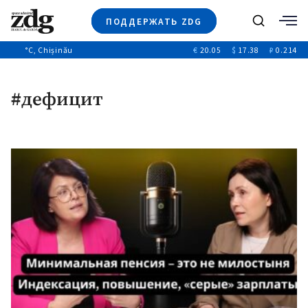
ПОДДЕРЖАТЬ ZDG
Поиск
°C
, Chișinău
€
20.05
$
17.38
₽
0.214
Новости
+4968
+144
Политика
+53
#дефицит
Расследования
Общество
+312
+75
Мнения
Видео
Выборы 2025