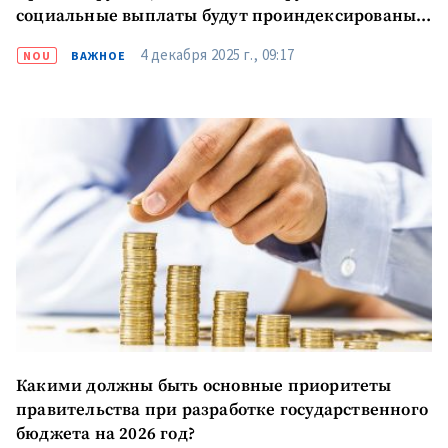
социальные выплаты будут проиндексированы 1
апреля 2026 года на 6,8%
4 декабря 2025 г., 09:17
NOU
ВАЖНОЕ
Какими должны быть основные приоритеты
правительства при разработке государственного
Отправить
О ZDG
бюджета на 2026 год?
информацию