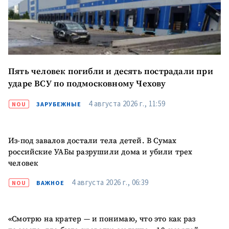
МОЯ НОВОСТЬ
Пять человек погибли и десять пострадали при
+ Добавить
Заголовок новости
заголовок
ударе ВСУ по подмосковному Чехову
+ Загрузить
4 августа 2026 г., 11:59
NOU
ЗАРУБЕЖНЫЕ
Фотография
изображение
+ Добавить ссылку на
Ссылка на медиа
медиа
Из-под завалов достали тела детей. В Сумах
российские УАБы разрушили дома и убили трех
человек
+ Добавить текст
4 августа 2026 г., 06:39
NOU
ВАЖНОЕ
Текст новости
новости
«Смотрю на кратер — и понимаю, что это как раз
КОНТАКТНЫЙ ИСТОЧНИК