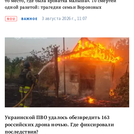
то место, где была кроватка малыша». 10 смертей
Анонимный источник
одной ракетой: трагедия семьи Вороновых
Имя
+ Моё имя
3 августа 2026 г., 11:07
NOU
ВАЖНОЕ
Электронная почта
+ Мой email
Телефон
+ Личный телефон
Я прочитал(а) и согласен(на)
с
политикой
конфиденциальности
.
ОТПРАВИТЬ НОВОСТЬ
Украинской ПВО удалось обезвредить 163
российских дрона ночью. Где фиксировали
последствия?