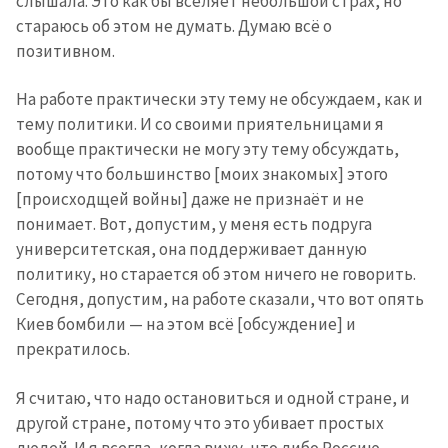
слышала. Это как бы вселяет небольшой страх, но
стараюсь об этом не думать. Думаю всё о
Отправить
О ZDG
позитивном.
информацию
în Română
in English
На работе практически эту тему не обсуждаем, как и
тему политики. И со своими приятельницами я
вообще практически не могу эту тему обсуждать,
потому что большинство [моих знакомых] этого
[происходщей войны] даже не признаёт и не
понимает. Вот, допустим, у меня есть подруга
университетская, она поддерживает данную
политику, но старается об этом ничего не говорить.
Сегодня, допустим, на работе сказали, что вот опять
Киев бомбили — на этом всё [обсуждение] и
прекратилось.
Я считаю, что надо остановиться и одной стране, и
другой стране, потому что это убивает простых
людей. И я всегда, когда вижу, что либо Россию