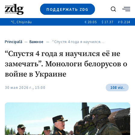
ПОДДЕРЖАТЬ ZDG
Поиск
°C
, Chișinău
€
20.05
$
17.37
₽
0.214
Новости
+4969
+144
Политика
+53
Principală
—
Важное
— “Спустя 4 года я научился…
Расследования
“Спустя 4 года я научился её не
Общество
+312
+75
замечать”. Монологи белорусов о
Мнения
Видео
войне в Украине
Выборы 2025
30 мая 2026 г., 15:00
108 viz.