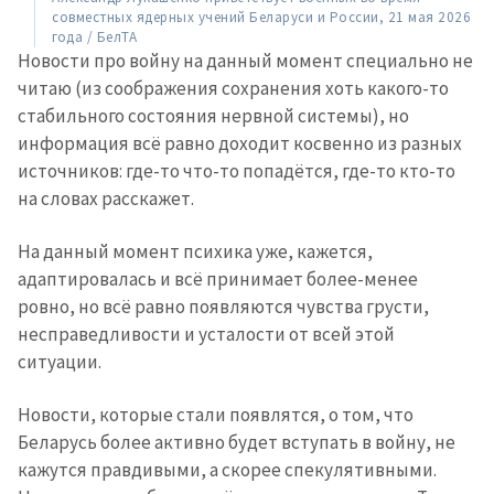
совместных ядерных учений Беларуси и России, 21 мая 2026
года / БелТА
Новости про войну на данный момент специально не
читаю (из соображения сохранения хоть какого-то
стабильного состояния нервной системы), но
информация всё равно доходит косвенно из разных
источников: где-то что-то попадётся, где-то кто-то
на словах расскажет.
МОЯ НОВОСТЬ
На данный момент психика уже, кажется,
+ Добавить
адаптировалась и всё принимает более-менее
Заголовок новости
заголовок
ровно, но всё равно появляются чувства грусти,
несправедливости и усталости от всей этой
+ Загрузить
Фотография
изображение
ситуации.
+ Добавить ссылку на
Ссылка на медиа
Новости, которые стали появлятся, о том, что
медиа
Беларусь более активно будет вступать в войну, не
кажутся правдивыми, а скорее спекулятивными.