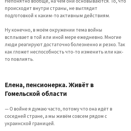
Непонятно вообще, на чём они основываются. То, что
+ Добавить текст
Текст новости
происходит внутри страны, не выглядит
новости
подготовкой к каким-то активным действиям.
КОНТАКТНЫЙ ИСТОЧНИК
Ну конечно, в моём окружении тема войны
Анонимный источник
всплывает в той или иной мере ежедневно. Многие
люди реагируют достаточно болезненно и резко. Так
Имя
+ Моё имя
как гложет неспособность что-то изменить или как-
то повлиять.
Электронная почта
+ Мой email
Телефон
+ Личный телефон
Елена, пенсионерка. Живёт в
Гомельской области
Я прочитал(а) и согласен(на)
с
политикой
конфиденциальности
.
— О войне я думаю часто, потому что она идёт в
соседней стране, а мы живём совсем рядом с
ОТПРАВИТЬ НОВОСТЬ
украинской границей.