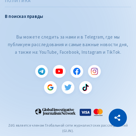
ПОЛИТИКА
В поисках правды
Вы можете следить за нами и в Telegram, где мы
публикуем расследования и самые важные новости дня,
а также на: YouTube, Facebook, Instagram и TikTok.
CITEȘTE
Citește articolul
Скопировать ссылку
ZdG является членом Глобальной сети журналистских расследований
(GIJN).