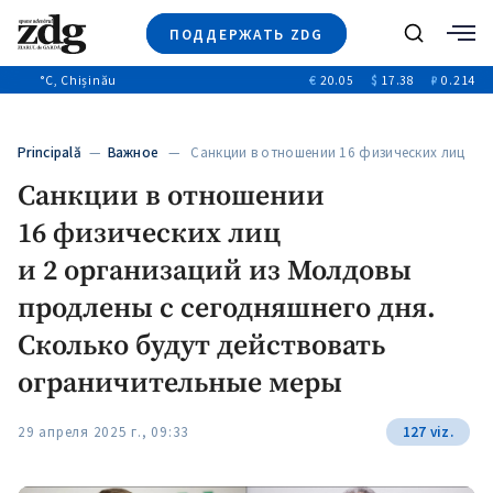
ПОДДЕРЖАТЬ ZDG
Поиск
°C
, Chișinău
€
20.05
$
17.38
₽
0.214
Новости
+4969
+144
Политика
+53
Principală
—
Важное
— Санкции в отношении 16 физических лиц
Расследования
и 2 организаций…
Санкции в отношении
Общество
+312
+75
16 физических лиц
Мнения
Видео
и 2 организаций из Молдовы
Выборы 2025
продлены с сегодняшнего дня.
Сколько будут действовать
ограничительные меры
29 апреля 2025 г., 09:33
127 viz.