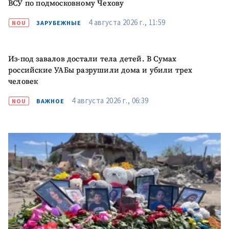
ВСУ по подмосковному Чехову
Телефон
+ Личный телефон
4 августа 2026 г., 11:59
NOU
ЗАРУБЕЖНЫЕ
Я прочитал(а) и согласен(на)
с
политикой
Из-под завалов достали тела детей. В Сумах
конфиденциальности
.
российские УАБы разрушили дома и убили трех
человек
ОТПРАВИТЬ НОВОСТЬ
4 августа 2026 г., 06:39
NOU
ВАЖНОЕ