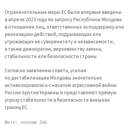
Ограничительные меры ЕС были впервые введены
в апреле 2023 года по запросу Республики Молдова
в отношении лиц, ответственных за поддержку или
реализацию действий, подрывающих или
угрожающих ее суверенитету и независимости,
Отправить
О ZDG
а также демократии, верховенству закона,
информацию
стабильности или безопасности страны.
în Română
in English
Согласно заявлению совета, усилия
по дестабилизации Молдовы значительно
активизировались с началом агрессивной войны
России против Украины и представляют прямую
угрозу стабильности и безопасности внешних
границ ЕС.
Фото: коллаж ZdG