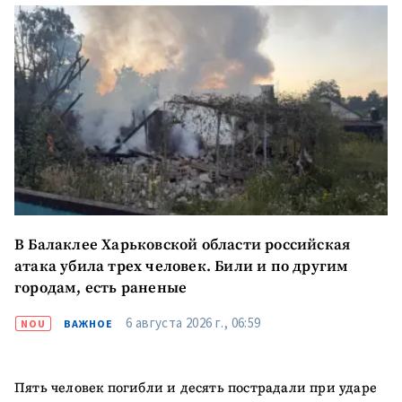
Заголовок новости
заголовок
+ Загрузить
Фотография
изображение
+ Добавить ссылку на
Ссылка на медиа
медиа
+ Добавить текст
Текст новости
новости
В Балаклее Харьковской области российская
КОНТАКТНЫЙ ИСТОЧНИК
атака убила трех человек. Били и по другим
Анонимный источник
городам, есть раненые
6 августа 2026 г., 06:59
NOU
ВАЖНОЕ
Имя
+ Моё имя
Электронная почта
+ Мой email
Пять человек погибли и десять пострадали при ударе