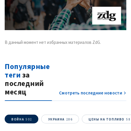
В данный момент нет избранных материалов ZdG.
Популярные
теги
за
последний
месяц
Смотреть последние новости
ВОЙНА
502
УКРАИНА
286
ЦЕНЫ НА ТОПЛИВО
58
МОЯ НОВОСТЬ
+ Добавить