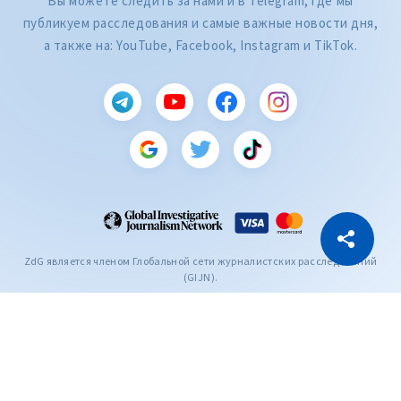
Вы можете следить за нами и в Telegram, где мы
публикуем расследования и самые важные новости дня,
а также на: YouTube, Facebook, Instagram и TikTok.
CITEȘTE
Citește articolul
Скопировать ссылку
ZdG является членом Глобальной сети журналистских расследований
(GIJN).
2004—2026 © Ziarul de Gardă.
Все права защищены.
Разработано
SENSMEDIA