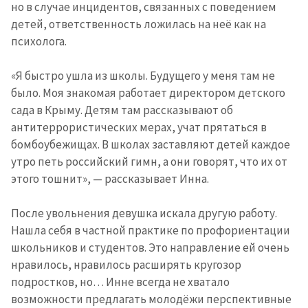
но в случае инцидентов, связанных с поведением
детей, ответственность ложилась на неё как на
психолога.
«Я быстро ушла из школы. Будущего у меня там не
было. Моя знакомая работает директором детского
сада в Крыму. Детям там рассказывают об
антитеррористических мерах, учат прятаться в
бомбоубежищах. В школах заставляют детей каждое
Отправить
О ZDG
информацию
утро петь российский гимн, а они говорят, что их от
în Română
in English
этого тошнит», — рассказывает Инна.
После увольнения девушка искала другую работу.
Нашла себя в частной практике по профориентации
школьников и студентов. Это направление ей очень
нравилось, нравилось расширять кругозор
подростков, но… Инне всегда не хватало
возможности предлагать молодёжи перспективные