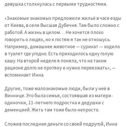
Фотография
девушка столкнулась с первыми трудностями.
изображение
+ Добавить ссылку на
Ссылка на медиа
«Знакомые знакомых предложили жильё в часе езды
медиа
от Киева, в селе Высшая Дубечня. Там было сложно с
работой. А жизнь в целом… Не хочется плохо
говорить о людях, но к гостям я так не отношусь.
+ Добавить текст
Текст новости
Например, домашнее животное — сурикат — ходило
новости
в туалет где угодно. Есть приходилось одну голую
кашу. На второй неделе я поняла, что на таком
КОНТАКТНЫЙ ИСТОЧНИК
рационе долго не протяну и нужно переезжать», —
Анонимный источник
вспоминает Инна.
Имя
+ Моё имя
Другие, тоже малознакомые люди, были у неё в
Виннице. Это была семья, состоявшая из матери-
одиночки, 11-летнего подростка и дедушки с
Электронная почта
+ Мой email
деменцией. Жить там тоже было непросто.
Телефон
+ Личный телефон
Сложив последние деньги со своей подругой, Инна