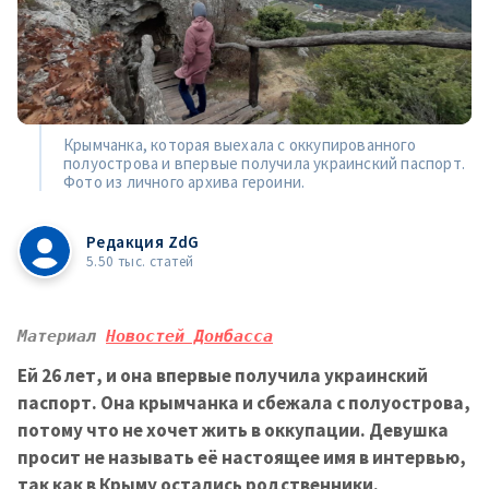
Крымчанка, которая выехала с оккупированного
полуострова и впервые получила украинский паспорт.
Фото из личного архива героини.
Редакция ZdG
5.50 тыс. статей
Материал 
Новостей Донбасса
Ей 26 лет, и она впервые получила украинский
паспорт. Она крымчанка и сбежала с полуострова,
потому что не хочет жить в оккупации. Девушка
просит не называть её настоящее имя в интервью,
так как в Крыму остались родственники.