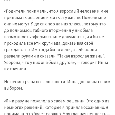
«Родители понимали, что я взрослый человек и мне
принимать решения и жить эту жизнь. Помочь мне
они не могут. Я до сих пор на них злюсь, потому что
до полномасштабного вторжения у них была
возможность оформить мне документы, и я бы не
проходила все эти круги ада, доказывая своё
ПОДДЕРЖАТЬ
гражданство. Им тогда было лень, а сейчас они
развели руками и сказали: “Такая взрослая жизнь”.
Уверена, что у них она была другой», — говорит Инна
в отчаянии.
Но несмотря на все сложности, Инна довольна своим
выбором.
«Я ни разу не пожалела о своём решении. Это одно из
немногих решений, которые я приняла осознанно. Я
понимала, что будет сложно. Моя главная ценность —