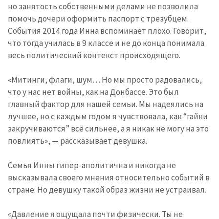
но занятость собственными делами не позволила
помочь дочери оформить паспорт с трезубцем.
События 2014 года Инна вспоминает плохо. Говорит,
что тогда училась в 9 классе и не до конца понимала
весь политический контекст происходящего.
«Митинги, флаги, шум… Но мы просто радовались,
что у нас нет войны, как на Донбассе. Это был
главный фактор для нашей семьи. Мы надеялись на
лучшее, но с каждым годом я чувствовала, как “гайки
закручиваются” всё сильнее, а я никак не могу на это
повлиять», — рассказывает девушка.
Семья Инны гипер-аполитична и никогда не
высказывала своего мнения относительно событий в
стране. Но девушку такой образ жизни не устраивал.
«Давление я ощущала почти физически. Ты не