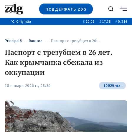
ПОДДЕРЖАТЬ ZDG
Поиск
°C
, Chișinău
€
20.05
$
17.38
₽
0.214
Новости
+4968
+144
Политика
+53
Principală
—
Важное
— Паспорт с трезубцем в 26…
Расследования
Паспорт с трезубцем в 26 лет.
Общество
+312
+75
Как крымчанка сбежала из
Мнения
Видео
оккупации
Выборы 2025
18 января 2026 г., 08:30
10029 viz.