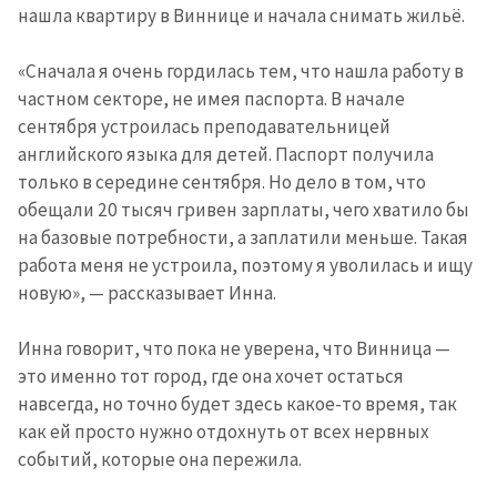
нашла квартиру в Виннице и начала снимать жильё.
Я прочитал(а) и согласен(на)
с
политикой
конфиденциальности
.
«Сначала я очень гордилась тем, что нашла работу в
частном секторе, не имея паспорта. В начале
ОТПРАВИТЬ НОВОСТЬ
сентября устроилась преподавательницей
английского языка для детей. Паспорт получила
только в середине сентября. Но дело в том, что
обещали 20 тысяч гривен зарплаты, чего хватило бы
на базовые потребности, а заплатили меньше. Такая
работа меня не устроила, поэтому я уволилась и ищу
новую», — рассказывает Инна.
Инна говорит, что пока не уверена, что Винница —
это именно тот город, где она хочет остаться
навсегда, но точно будет здесь какое-то время, так
как ей просто нужно отдохнуть от всех нервных
событий, которые она пережила.