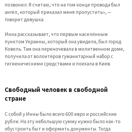
позвонил. Я считаю, что на том конце провода был
ангел, который приказал меня пропустить», —
говорит девушка.
Инна рассказывает, что первым населённым
пунктом Украины, который она увидела, был город
Ковель. Там она переночевала в молитвенном доме,
получила от волонтёров гуманитарный набор с
гигиеническими средствами и поехала в Киев.
Свободный человек в свободной
стране
МОЯ НОВОСТЬ
+ Добавить
С собой у Инны было всего 600 евро и российские
Заголовок новости
заголовок
рубли. На эту небольшую сумму нужно было как-то
обустроить быт и оформить документы. Тогда
+ Загрузить