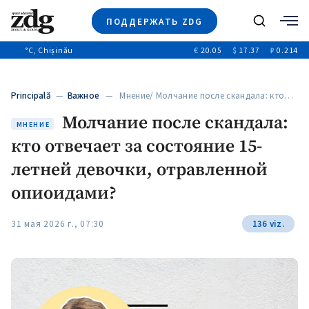
ПОДДЕРЖАТЬ ZDG
Поиск
°C
, Chișinău
€
20.05
$
17.37
₽
0.214
Новости
+4971
+144
Политика
+53
Principală
—
Важное
— Мнение/ Молчание после скандала: кто…
Расследования
Молчание после скандала:
Общество
+312
МНЕНИЕ
+75
кто отвечает за состояние 15-
Мнения
Видео
летней девочки, отравленной
Выборы 2025
опиоидами?
31 мая 2026 г., 07:30
136 viz.