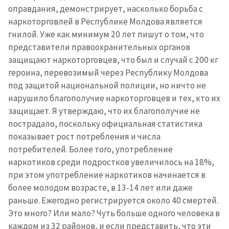
оправдания, демонстрирует, насколько борьба с
наркоторговлей в Республике Молдова является
гнилой. Уже как минимум 20 лет пишут о том, что
представители правоохранительных органов
защищают наркоторговцев, что был и случай с 200 кг
героина, перевозимый через Республику Молдова
под защитой национальной полиции, но ничто не
нарушило благополучие наркоторговцев и тех, кто их
защищает. Я утверждаю, что их благополучие не
пострадало, поскольку официальная статистика
показывает рост потребления и числа
потребителей. Более того, употребление
наркотиков среди подростков увеличилось на 18%,
при этом употребление наркотиков начинается в
более молодом возрасте, в 13-14 лет или даже
раньше. Ежегодно регистрируется около 40 смертей.
Это много? Или мало? Чуть больше одного человека в
Отправить
О ZDG
информацию
каждом из 32 районов, и если представить, что эти