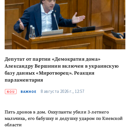
Телефон
+ Личный телефон
Я прочитал(а) и согласен(на)
с
политикой
конфиденциальности
.
ОТПРАВИТЬ НОВОСТЬ
Депутат от партии «Демократия дома»
Александру Вершинин включен в украинскую
базу данных «Миротворец». Реакция
парламентария
8 августа 2026 г., 12:57
NOU
ВАЖНОЕ
Пять дронов в дом. Оккупанты убили 3-летнего
мальчика, его бабушку и дедушку ударом по Киевской
области