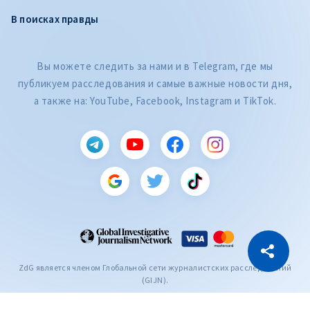
В поисках правды
Вы можете следить за нами и в Telegram, где мы
публикуем расследования и самые важные новости дня,
а также на: YouTube, Facebook, Instagram и TikTok.
CITEȘTE
Citește articolul
Скопировать ссылку
ZdG является членом Глобальной сети журналистских расследований
(GIJN).