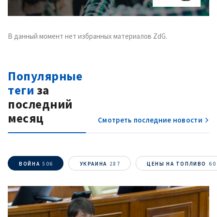
заголовок
+ Загрузить
Фотография
изображение
В данный момент нет избранных материалов ZdG.
+ Добавить ссылку на
Ссылка на медиа
медиа
Популярные
теги
за
+ Добавить текст
Текст новости
последний
новости
месяц
Смотреть последние новости
КОНТАКТНЫЙ ИСТОЧНИК
Анонимный источник
ВОЙНА
506
УКРАИНА
287
ЦЕНЫ НА ТОПЛИВО
60
Имя
+ Моё имя
Электронная почта
+ Мой email