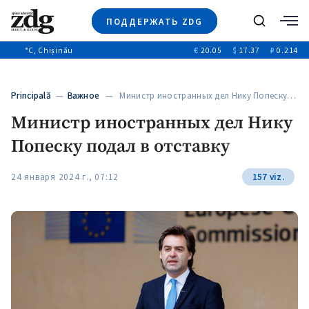
ПОДДЕРЖАТЬ ZDG
Поиск
°C
, Chișinău
€
20.05
$
17.37
₽
0.214
Новости
+4970
+144
Политика
+53
Principală
—
Важное
— Министр иностранных дел Нику Попеску…
Расследования
Министр иностранных дел Нику
Общество
+312
+75
Попеску подал в отставку
Мнения
Видео
24 января 2024 г., 07:12
157 viz.
Выборы 2025