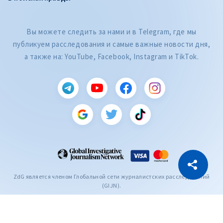
Вы можете следить за нами и в Telegram, где мы
публикуем расследования и самые важные новости дня,
а также на: YouTube, Facebook, Instagram и TikTok.
CITEȘTE
Citește articolul
Скопировать ссылку
ZdG является членом Глобальной сети журналистских расследований
(GIJN).
2004—2026 © Ziarul de Gardă.