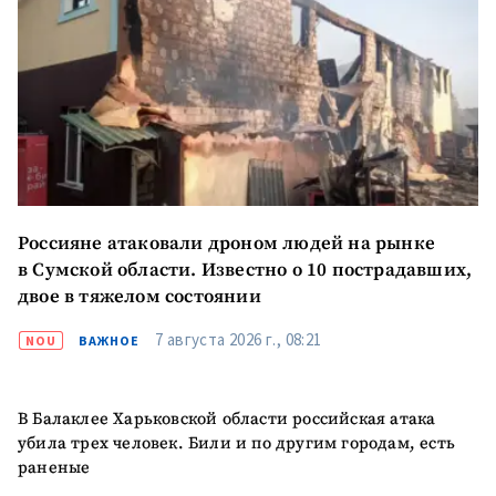
+ Загрузить
Фотография
изображение
+ Добавить ссылку на
Ссылка на медиа
медиа
+ Добавить текст
Текст новости
новости
Россияне атаковали дроном людей на рынке
в Сумской области. Известно о 10 пострадавших,
КОНТАКТНЫЙ ИСТОЧНИК
двое в тяжелом состоянии
Анонимный источник
7 августа 2026 г., 08:21
NOU
ВАЖНОЕ
Имя
+ Моё имя
В Балаклее Харьковской области российская атака
Электронная почта
+ Мой email
убила трех человек. Били и по другим городам, есть
раненые