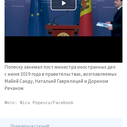
Отправить
О ZDG
информацию
în Română
in English
Попеску занимал пост министра иностранных дел
с июня 2019 года в правительствах, возглавляемых
Майей Санду, Натальей Гаврилицей и Дорином
Речаном.
Фото: Nicu Popescu/Facebook 
Поделиться статьей: