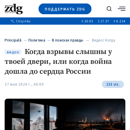
ПОДДЕРЖАТЬ ZDG
Поиск
°C
, Chișinău
€
20.05
$
17.37
₽
0.214
Новости
+4972
+144
Политика
+54
Principală
—
Политика
—
В поисках правды
— Видео/ Когда
Расследования
взрывы слышны у…
Когда взрывы слышны у
Общество
+312
ВИДЕО
+75
твоей двери, или когда война
Мнения
Видео
дошла до сердца России
Выборы 2025
27 мая 2026 г., 06:00
133 viz.