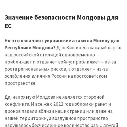
Значение безопасности Молдовы для
ЕС
Но что означают украинские атаки на Москву для
Республики Молдова?
Для Кишинева каждый взрыв
над российской столицей одновременно
приближает и отдаляет войну: приближает – из-за
роста региональных рисков, а отдаляет – из-за
ослабления влияния России на постсоветском
пространстве.
Да, напрямую Молдова не является стороной
конфликта. И все же с 2022 года обломки ракет и
МОЯ НОВОСТЬ
дронов падали вблизи наших границ или даже на
+ Добавить
нашей территории, а воздушное пространство
Заголовок новости
заголовок
нарушалось бесчисленное количество раз. С другой