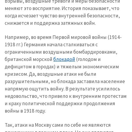
Взрывы, воздушные тревоги и меры безопасности
меняют это восприятие. История показывает, что
когда исчезает чувство внутренней безопасности,
снижается и поддержка затяжных войн.
Например, во время Первой мировой войны (1914-
1918 гг.) Германия начала сталкиваться с
ограниченными воздушными бомбардировками,
британской морской
блокадой
(голодом и
дефицитом в городах) и тяжелым экономическим
кризисом. Да, воздушные атаки не были
разрушительными, но блокада заставила население
напрямую ощутить войну. В результате усилилось
Отправить
О ZDG
недовольство, что привело к внутренним протестам
информацию
и краху политической поддержки продолжения
în Română
in English
войны в 1918 году.
Так, атаки на Москву сами по себе не являются