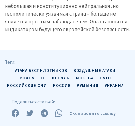
небольшая и конституционно нейтральная, но
геополитически уязвимая страна – больше не
Я прочитал(а) и согласен(на)
с
политикой
является простым наблюдателем. Она становится
конфиденциальности
.
индикатором будущего европейской безопасности.
ОТПРАВИТЬ НОВОСТЬ
Теги:
АТАКА БЕСПИЛОТНИКОВ
ВОЗДУШНЫЕ АТАКИ
ВОЙНА
ЕС
КРЕМЛЬ
МОСКВА
НАТО
РОССИЙСКИЕ СМИ
РОССИЯ
РУМЫНИЯ
УКРАИНА
Поделиться статьей:
Скопировать ссылку