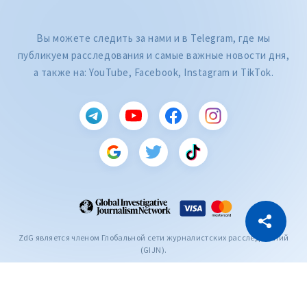
Вы можете следить за нами и в Telegram, где мы
публикуем расследования и самые важные новости дня,
а также на: YouTube, Facebook, Instagram и TikTok.
CITEȘTE
Citește articolul
Скопировать ссылку
ZdG является членом Глобальной сети журналистских расследований
(GIJN).
2004—2026 © Ziarul de Gardă.