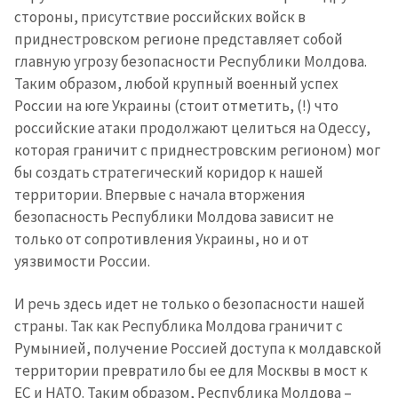
стороны, присутствие российских войск в
+ Загрузить
Фотография
изображение
приднестровском регионе представляет собой
главную угрозу безопасности Республики Молдова.
+ Добавить ссылку на
Ссылка на медиа
Таким образом, любой крупный военный успех
медиа
России на юге Украины (стоит отметить, (!) что
российские атаки продолжают целиться на Одессу,
которая граничит с приднестровским регионом) мог
+ Добавить текст
Текст новости
бы создать стратегический коридор к нашей
новости
территории. Впервые с начала вторжения
безопасность Республики Молдова зависит не
КОНТАКТНЫЙ ИСТОЧНИК
только от сопротивления Украины, но и от
Анонимный источник
уязвимости России.
Имя
+ Моё имя
И речь здесь идет не только о безопасности нашей
страны. Так как Республика Молдова граничит с
Электронная почта
+ Мой email
Румынией, получение Россией доступа к молдавской
территории превратило бы ее для Москвы в мост к
ЕС и НАТО. Таким образом, Республика Молдова –
Телефон
+ Личный телефон