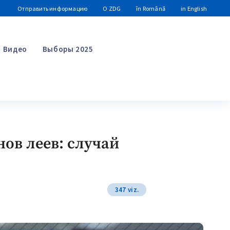
Отправить информацию
О ZDG
în Română
in English
Видео
Выборы 2025
Поиск
ов леев: случай
347 viz.