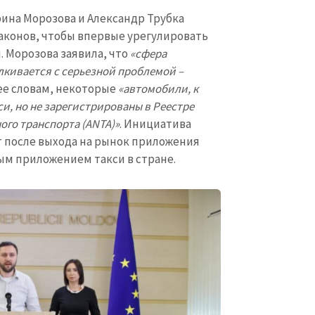
рина Морозова и Александр Трубка
аконов, чтобы впервые урегулировать
 Морозова заявила, что
«сфера
алкивается с серьезной проблемой –
ее словам, некоторые
«автомобили, к
и, но не зарегистрированы в Реестре
ого транспорта (ANTA)»
. Инициатива
т после выхода на рынок приложения
ым приложением такси в стране.
КОНТАКТНЫЙ ИСТОЧНИК
Анонимный источни
и
+ Добавить заголовок
Имя
+ Моё им
+ Загрузить изображение