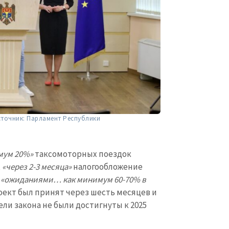
Электронная почта
+ Мой ema
+ Добавить ссылку на медиа
Телефон
+ Личный те
Я прочитал(а) и согл
+ Добавить текст новости
политикой конфид
ОТПРАВИТЬ Н
сточник: Парламент Республики
мум 20%»
таксомоторных поездок
,
«через 2-3 месяца»
налогообложение
с
«ожиданиями… как минимум 60-70% в
оект был принят через шесть месяцев и
Цели закона не были достигнуты к 2025