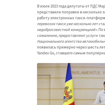
В июле 2023 года депутаты от ПДС Ма
представили поправки в несколько з
работу электронных такси-платформ.
перевозок такси уже несколько лет ст
недобросовестной конкуренцией».
По 
сожалению, предоставляют услуги такс
Национального агентства автомобильн
появилась примерно через шесть ле
Yandex Go, ставшего самым популярн
МОЯ НОВОСТЬ
Заголовок новост
Фотография