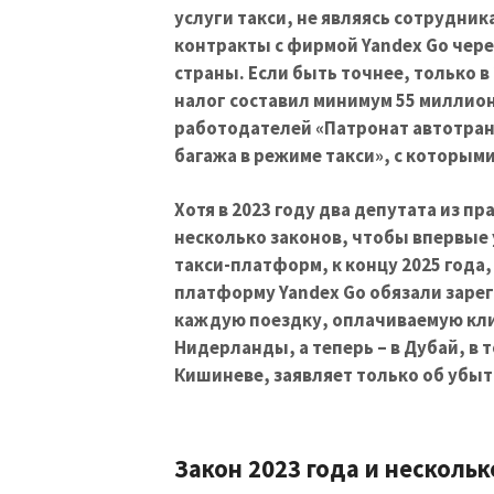
услуги такси, не являясь сотрудник
контракты с фирмой Yandex Go чер
страны. Если быть точнее, только 
налог составил минимум 55 миллио
работодателей «Патронат автотран
багажа в режиме такси», с которым
Хотя в 2023 году два депутата из п
несколько законов, чтобы впервые
такси-платформ, к концу 2025 года, 
платформу Yandex Go обязали зарег
каждую поездку, оплачиваемую кл
Нидерланды, а теперь – в Дубай, в 
Кишиневе, заявляет только об убытк
Закон 2023 года и несколь