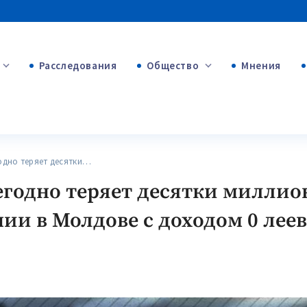
Расследования
Общество
Мнения
+53
+312
+75
дно теряет десятки…
егодно теряет десятки миллион
нии в Молдове с доходом 0 леев