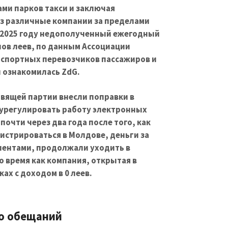
ами парков такси и заключая
ез различные компании за пределами
в 2025 году недополученный ежегодный
нов леев, по данным Ассоциации
спортных перевозчиков пассажиров и
и ознакомилась ZdG.
равящей партии внесли поправки в
 урегулировать работу электронных
почти через два года после того, как
истрироваться в Молдове, деньги за
иентами, продолжали уходить в
то время как компания, открытая в
ах с доходом в 0 леев.
ко обещаний