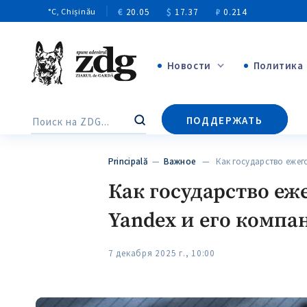
€
20.05
$
17.37
₽
0.214
°C
, Chișinău
Новости
Политика
+4970
ПОДДЕРЖАТЬ
Поиск
+144
Principală
—
Важное
— Как государство ежего
Как государство еж
Yandex и его компа
7 декабря 2025 г., 10:00