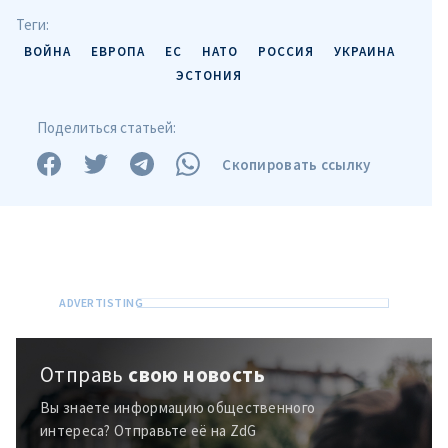
Теги:
ВОЙНА
ЕВРОПА
ЕС
НАТО
РОССИЯ
УКРАИНА
ЭСТОНИЯ
Поделиться статьей:
Скопировать ссылку
МОЯ НОВОСТЬ
+ Добавить
Заголовок новости
заголовок
+ Загрузить
Фотография
изображение
Отправь
свою новость
+ Добавить ссылку на
Ссылка на медиа
медиа
Вы знаете информацию общественного
интереса? Отправьте её на ZdG