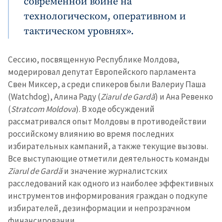
современной войне на
технологическом, оперативном и
тактическом уровнях».
Сессию, посвященную Республике Молдова,
Отправить
О ZDG
модерировал депутат Европейского парламента
информацию
Свен Миксер, а среди спикеров были Валериу Паша
în Română
in English
(Watchdog), Алина Раду (
Ziarul de Gardă
) и Ана Ревенко
(
Stratcom Moldova
). В ходе обсуждений
рассматривался опыт Молдовы в противодействии
российскому влиянию во время последних
избирательных кампаний, а также текущие вызовы.
Все выступающие отметили деятельность команды
Ziarul de Gardă
и значение журналистских
расследований как одного из наиболее эффективных
инструментов информирования граждан о подкупе
избирателей, дезинформации и непрозрачном
финансировании.