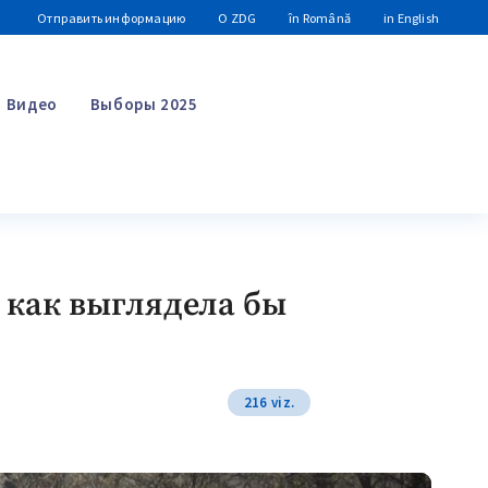
Отправить информацию
О ZDG
în Română
in English
Видео
Выборы 2025
Поиск
и как выглядела бы
216 viz.