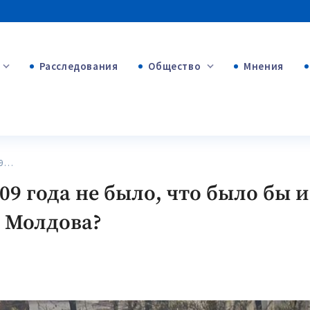
Расследования
Общество
Мнения
+54
+312
+75
09…
09 года не было, что было бы 
а Молдова?