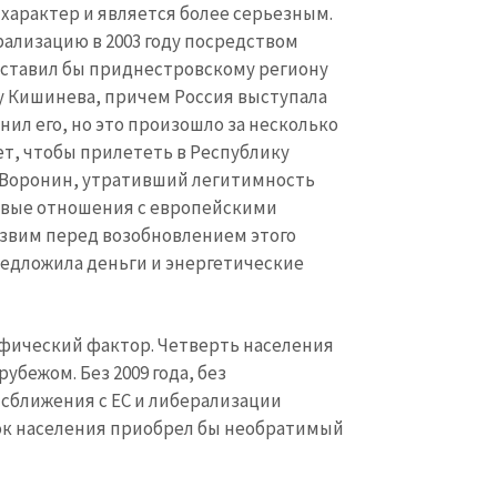
характер и является более серьезным.
ализацию в 2003 году посредством
ставил бы приднестровскому региону
у Кишинева, причем Россия выступала
нил его, но это произошло за несколько
лет, чтобы прилететь в Республику
 Воронин, утративший легитимность
чивые отношения с европейскими
язвим перед возобновлением этого
редложила деньги и энергетические
фический фактор. Четверть населения
убежом. Без 2009 года, без
 сближения с ЕС и либерализации
тток населения приобрел бы необратимый