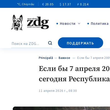
€
20.05
$
17.37
₽
0.214
°C
, Chișinău
Новости
Политика
+4972
ПОДДЕРЖАТЬ
Поиск
+144
Principală
—
Важное
— Если бы 7 апреля 20
Если бы 7 апреля 20
сегодня Республик
11 апреля 2026 г., 08:30