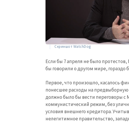
Ссылка на медиа
Текст новости
Скриншот WatchDog
Если бы 7 апреля не было протестов, 
бы говорили о другом мире, гораздо 
Первое, что произошло, касалось фи
понесшее расходы на предвыборную 
должно было бы вести переговоры с М
коммунистический режим, без уличн
условия внешнего кредитора. Учитыв
нелегитимное правительство, запад