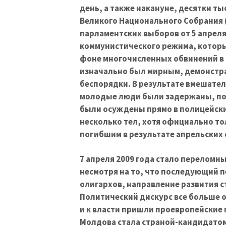
день, а также накануне, десятки 
Великого Национального Собрания 
парламентских выборов от 5 апреля
коммунистического режима, которы
фоне многочисленных обвинений в 
изначально был мирным, демонстра
беспорядки. В результате вмешател
молодые люди были задержаны, по
были осуждены прямо в полицейски
несколько тел, хотя официально то
погибшим в результате апрельских 
7 апреля 2009 года стало переломн
несмотря на то, что последующий 
олигархов, направление развития с
Политический дискурс все больше 
и к власти пришли проевропейские
Молдова стала страной-кандидатом 