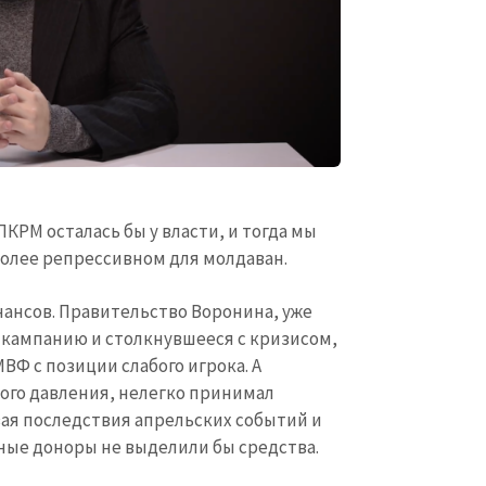
Электронная почта
+ Мой ema
+ Добавить ссылку на медиа
Телефон
+ Личный те
Я прочитал(а) и согл
+ Добавить текст новости
политикой конфид
ОТПРАВИТЬ Н
ПКРМ осталась бы у власти, и тогда мы
более репрессивном для молдаван.
нансов. Правительство Воронина, уже
кампанию и столкнувшееся с кризисом,
ВФ с позиции слабого игрока. А
ого давления, нелегко принимал
ая последствия апрельских событий и
ные доноры не выделили бы средства.