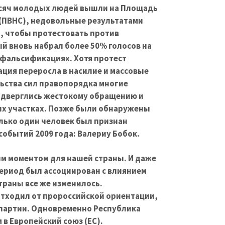
тысяч молодых людей вышли на Площадь
(ПВНС), недовольные результатами
, чтобы протестовать против
й вновь набрал более 50% голосов на
фальсификациях. Хотя протест
ция переросла в насилие и массовые
ьства сил правопорядка многие
дверглись жестокому обращению и
х участках. Позже были обнаружены
лько один человек был признан
событий 2009 года: Валериу Бобок.
ым моментом для нашей страны. И даже
период был ассоциирован с влиянием
траны все же изменилось.
отходил от пророссийской ориентации,
 партии. Одновременно Республика
в Европейский союз (ЕС).