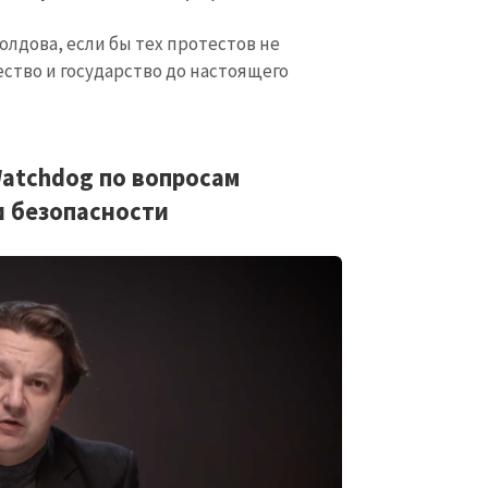
олдова, если бы тех протестов не
ство и государство до настоящего
Watchdog по вопросам
и безопасности
КОНТАКТНЫЙ ИСТОЧНИК
Анонимный источни
и
+ Добавить заголовок
Имя
+ Моё им
+ Загрузить изображение