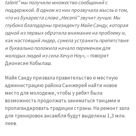
talent” мы получили множество сообщений с
Имя
+ Моё имя
поддержкой. В одном из них прозвучала мысль о том,
что из Бухареста слово „Hecenii” звучит лучше. Мы
Электронная почта
+ Мой email
глубоко благодарны президенту Майе Санду, которая
одной из первых обратила внимание на проблему и,
как настоящий лидер, сумела устранить препятствия
Телефон
+ Личный телефон
и буквально положила начало переменам для
молодых людей из села Хечул Ноу»
, – говорит
Я прочитал(а) и согласен(на)
с
политикой
Дионисие Кобылаш.
конфиденциальности
.
Майя Санду призвала правительство и местную
ОТПРАВИТЬ НОВОСТЬ
администрацию района Сынжерей найти новое
место для молодежи, чтобы у ребят была
возможность продолжать заниматься танцами и
пропагандировать традиции страны. На ремонт зала
для тренировок ансамбля будут выделены 1,3 млн.
леев.