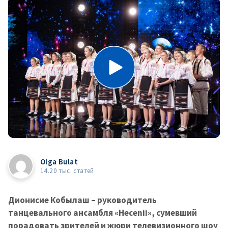
Olga Bulat
14.20 тыс. статей
Дионисие Кобылаш – руководитель
танцевального ансамбля «Hecenii», сумевший
порадовать зрителей и жюри телевизионного шоу