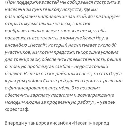
«
При поддержке властей мы собираемся построить в
населенном пункте школу искусств, где мы
разнообразим направления занятий. Мы планируем
открыть музыкальные классы, занятия
изобразительным искусством и пением, чтобы
поддержать все таланты в коммуне Хечул Ноу, а
ансамблю „Hecenii”, который насчитывает около 80
участников, мы хотим предложить хорошие условия
для тренировок, обеспечить преемственность, решив
основную проблему ансамбля – недостаточный
бюджет. В связи с этим районный совет, то есть Отдел
культуры района Сынжерей должен принять решение
о финансировании ансамбля. Это позволит
обеспечить зарплату педагогам и вознаграждение
молодым людям за проделанную работу
», – уверен
хореограф.
Впереди у танцоров ансамбля «Hecenii» период