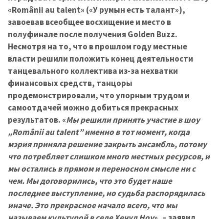
«Românii au talent» («У румын есть талант»),
завоевав всеобщее восхищение и место в
полуфинале после получения Golden Buzz.
Несмотря на то, что в прошлом году местные
власти решили положить конец деятельности
танцевального коллектива из-за нехватки
финансовых средств, танцоры
продемонстрировали, что упорным трудом и
самоотдачей можно добиться прекрасных
результатов. «
Мы решили принять участие в шоу
„Românii au talent” именно в тот момент, когда
мэрия приняла решение закрыть ансамбль, потому
что потребляет слишком много местных ресурсов, и
мы остались в прямом и переносном смысле ни с
чем. Мы договорились, что это будет наше
последнее выступление, но судьба распорядилась
иначе. Это прекрасное начало всего, что мы
называем культурой в селе Хечул Ноу
», – заявил