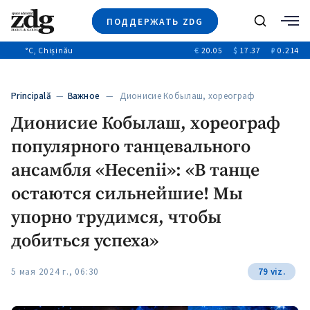
ПОДДЕРЖАТЬ ZDG
Поиск
°C
, Chișinău
€
20.05
$
17.37
₽
0.214
Новости
+4970
+144
Политика
+53
Principală
—
Важное
— Дионисие Кобылаш, хореограф
Расследования
популярного танцевального…
Дионисие Кобылаш, хореограф
Общество
+312
+75
популярного танцевального
Мнения
Видео
ансамбля «Hecenii»: «В танце
Выборы 2025
остаются сильнейшие! Мы
упорно трудимся, чтобы
добиться успеха»
5 мая 2024 г., 06:30
79 viz.