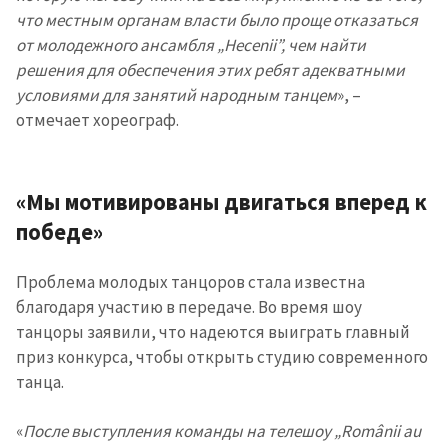
что местным органам власти было проще отказаться
от молодежного ансамбля „Hecenii”, чем найти
решения для обеспечения этих ребят адекватными
МОЯ НОВОСТЬ
условиями для занятий народным танцем
», –
+ Добавить
Заголовок новости
отмечает хореограф.
заголовок
+ Загрузить
Фотография
изображение
«
Мы мотивированы двигаться вперед к
+ Добавить ссылку на
Ссылка на медиа
победе»
медиа
Проблема молодых танцоров стала известна
благодаря участию в передаче. Во время шоу
+ Добавить текст
Текст новости
танцоры заявили, что надеются выиграть главный
новости
приз конкурса, чтобы открыть студию современного
танца.
КОНТАКТНЫЙ ИСТОЧНИК
Анонимный источник
«
После выступления команды на телешоу „Românii au