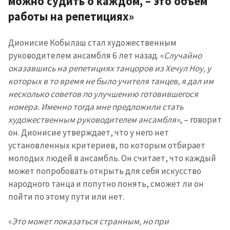
можно судить о каждом, – это объем
работы на репетициях»
Дионисие Кобылаш стал художественным
руководителем ансамбля 6 лет назад. «
Случайно
оказавшись на репетициях танцоров из Хечул Ноу, у
которых в то время не было учителя танцев, я дал им
несколько советов по улучшению готовившегося
номера. Именно тогда мне предложили стать
художественным руководителем ансамбля»
, – говорит
он. Дионисие утверждает, что у него нет
установленных критериев, по которым отбирает
молодых людей в ансамбль. Он считает, что каждый
может попробовать открыть для себя искусство
народного танца и попутно понять, сможет ли он
пойти по этому пути или нет.
«
Это может показаться странным, но при