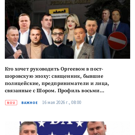
Отправить
О ZDG
информацию
în Română
in English
Кто хочет руководить Оргеевом в пост-
шоровскую эпоху: священник, бывшие
полицейские, предприниматели и лица,
связанные с Шором. Профиль восьми
кандидатов
16 мая 2026 г., 08:00
NOU
ВАЖНОЕ