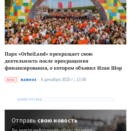
Парк «OrheiLand» прекращает свою
деятельность после прекращения
финансирования, о котором объявил Илан Шор
МОЯ НОВОСТЬ
6 декабря 2025 г., 13:00
NOU
ВАЖНОЕ
+ Добавить
Заголовок новости
заголовок
+ Загрузить
Фотография
изображение
+ Добавить ссылку на
Ссылка на медиа
Отправь
свою новость
медиа
Вы знаете информацию общественного