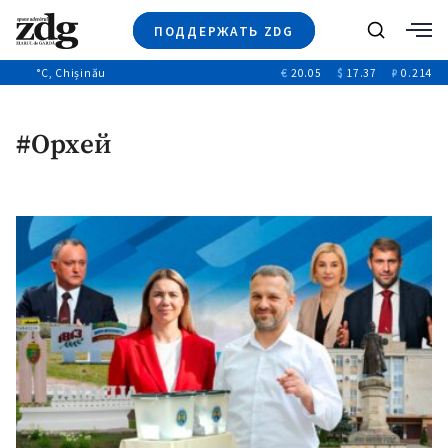
ПОДДЕРЖАТЬ ZDG
Поиск
°C
, Chișinău
€
20.05
$
17.37
₽
0.214
Новости
+4969
+144
Политика
+53
#Орхей
Расследования
Общество
+312
+75
Мнения
Видео
Выборы 2025