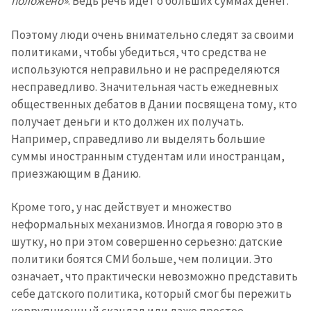
положено»
. Ведь речь идет о больших суммах денег.
Поэтому люди очень внимательно следят за своими
политиками, чтобы убедиться, что средства не
используются неправильно и не распределяются
несправедливо. Значительная часть ежедневных
общественных дебатов в Дании посвящена тому, кто
получает деньги и кто должен их получать.
Например, справедливо ли выделять большие
суммы иностранным студентам или иностранцам,
приезжающим в Данию.
Кроме того, у нас действует и множество
неформальных механизмов. Иногда я говорю это в
шутку, но при этом совершенно серьезно: датские
политики боятся СМИ больше, чем полиции. Это
Отправить
О ZDG
означает, что практически невозможно представить
информацию
în Română
in English
себе датского политика, который смог бы пережить
коррупционный скандал или даже простое