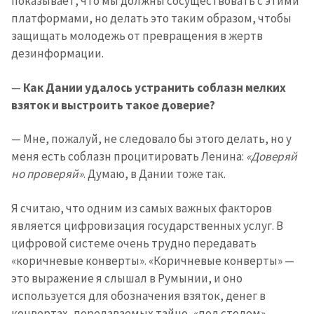
показывает, что мы должны сосуществовать с этими
новости
платформами, но делать это таким образом, чтобы
защищать молодежь от превращения в жертв
КОНТАКТНЫЙ ИСТОЧНИК
дезинформации.
Анонимный источник
—
Как Дании удалось устранить соблазн мелких
Имя
+ Моё имя
взяток и выстроить такое доверие?
— Мне, пожалуй, не следовало бы этого делать, но у
Электронная почта
+ Мой email
меня есть соблазн процитировать Ленина:
«Доверяй
но проверяй»
. Думаю, в Дании тоже так.
Телефон
+ Личный телефон
Я считаю, что одним из самых важных факторов
Я прочитал(а) и согласен(на)
является цифровизация государственных услуг. В
с
политикой
конфиденциальности
.
цифровой системе очень трудно передавать
«коричневые конверты». «Коричневые конверты» —
ОТПРАВИТЬ НОВОСТЬ
это выражение я слышал в Румынии, и оно
используется для обозначения взяток, денег в
конвертах, передаваемых тайно, «под столом»,