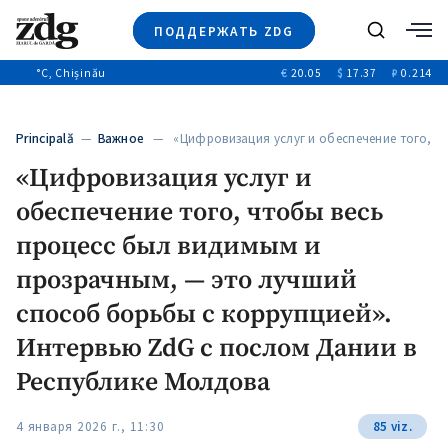
ПОДДЕРЖАТЬ ZDG
Поиск
°C
, Chișinău
€
20.05
$
17.37
₽
0.214
Новости
+4970
+144
Политика
+53
Principală
—
Важное
— «Цифровизация услуг и обеспечение того,
Расследования
…
«Цифровизация услуг и
Общество
+312
+75
обеспечение того, чтобы весь
Мнения
Видео
процесс был видимым и
Выборы 2025
прозрачным, — это лучший
способ борьбы с коррупцией».
Интервью ZdG с послом Дании в
Республике Молдова
4 января 2026 г., 11:30
85 viz.