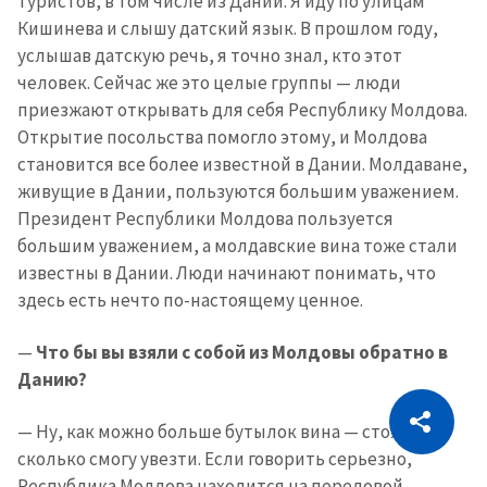
туристов, в том числе из Дании. Я иду по улицам
Кишинева и слышу датский язык. В прошлом году,
услышав датскую речь, я точно знал, кто этот
человек. Сейчас же это целые группы — люди
приезжают открывать для себя Республику Молдова.
Открытие посольства помогло этому, и Молдова
становится все более известной в Дании. Молдаване,
живущие в Дании, пользуются большим уважением.
Президент Республики Молдова пользуется
большим уважением, а молдавские вина тоже стали
известны в Дании. Люди начинают понимать, что
здесь есть нечто по-настоящему ценное.
—
Что бы вы взяли с собой из Молдовы обратно в
Данию?
CITEȘTE
— Ну, как можно больше бутылок вина — столько,
Citește articolul
Скопировать ссылку
сколько смогу увезти. Если говорить серьезно,
Республика Молдова находится на передовой