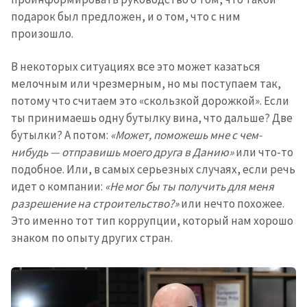
подарок был предложен, и о том, что с ним
произошло.
В некоторых ситуациях все это может казаться
мелочным или чрезмерным, но мы поступаем так,
потому что считаем это «скользкой дорожкой». Если
ты принимаешь одну бутылку вина, что дальше? Две
бутылки? А потом:
«Может, поможешь мне с чем-
нибудь — отправишь моего друга в Данию»
или что-то
подобное. Или, в самых серьезных случаях, если речь
идет о компании:
«Не мог бы ты получить для меня
разрешение на строительство?»
или нечто похожее.
Это именно тот тип коррупции, который нам хорошо
знаком по опыту других стран.