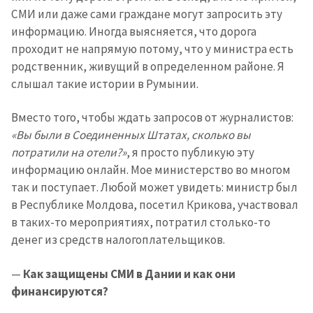
СМИ или даже сами граждане могут запросить эту
информацию. Иногда выясняется, что дорога
ПОДДЕРЖАТЬ
проходит не напрямую потому, что у министра есть
родственник, живущий в определенном районе. Я
слышал такие истории в Румынии.
Вместо того, чтобы ждать запросов от журналистов:
«Вы были в Соединенных Штатах, сколько вы
потратили на отели?»
, я просто публикую эту
информацию онлайн. Мое министерство во многом
так и поступает. Любой может увидеть: министр был
в Республике Молдова, посетил Крикова, участвовал
в таких-то мероприятиях, потратил столько-то
денег из средств налогоплательщиков.
—
Как защищены СМИ в Дании и как они
финансируются?