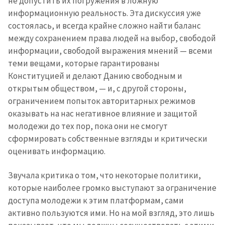
не допустить их погружения в ложную
информационную реальность. Эта дискуссия уже
состоялась, и всегда крайне сложно найти баланс
между сохранением права людей на выбор, свободой
информации, свободой выражения мнений — всеми
теми вещами, которые гарантированы
Конституцией и делают Данию свободным и
открытым обществом, — и, с другой стороны,
МОЯ НОВОСТЬ
ограничением попыток авторитарных режимов
+ Добавить
оказывать на нас негативное влияние и защитой
Заголовок новости
заголовок
молодежи до тех пор, пока они не смогут
сформировать собственные взгляды и критически
+ Загрузить
Фотография
изображение
оценивать информацию.
+ Добавить ссылку на
Ссылка на медиа
Звучала критика о том, что некоторые политики,
медиа
которые наиболее громко выступают за ограничение
доступа молодежи к этим платформам, сами
активно пользуются ими. Но на мой взгляд, это лишь
+ Добавить текст
Текст новости