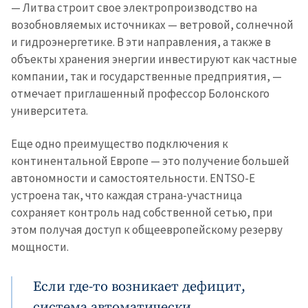
новости
— Литва строит свое электропроизводство на
возобновляемых источниках — ветровой, солнечной
и гидроэнергетике. В эти направления, а также в
КОНТАКТНЫЙ ИСТОЧНИК
объекты хранения энергии инвестируют как частные
Анонимный источник
компании, так и государственные предприятия, —
отмечает приглашенный профессор Болонского
Имя
+ Моё имя
университета.
Электронная почта
+ Мой email
Еще одно преимущество подключения к
континентальной Европе — это получение большей
Телефон
+ Личный телефон
автономности и самостоятельности. ENTSO-E
устроена так, что каждая страна-участница
Я прочитал(а) и согласен(на)
сохраняет контроль над собственной сетью, при
с
политикой
этом получая доступ к общеевропейскому резерву
конфиденциальности
.
мощности.
ОТПРАВИТЬ НОВОСТЬ
Если где-то возникает дефицит,
система автоматически