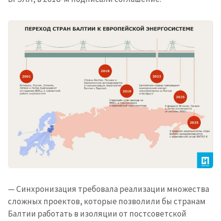
— Синхронизация требовала реализации множества
Отправить
О ZDG
информацию
сложных проектов, которые позволили бы странам
în Română
in English
Балтии работать в изоляции от постсоветской