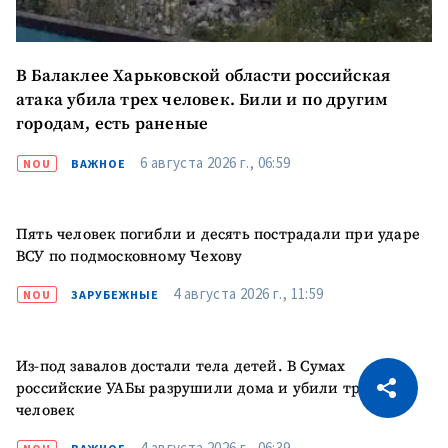
В Балаклее Харьковской области российская
атака убила трех человек. Били и по другим
городам, есть раненые
6 августа 2026 г., 06:59
NOU
ВАЖНОЕ
Пять человек погибли и десять пострадали при ударе
ВСУ по подмосковному Чехову
4 августа 2026 г., 11:59
NOU
ЗАРУБЕЖНЫЕ
CITEȘTE
Из-под завалов достали тела детей. В Сумах
российские УАБы разрушили дома и убили трех
Citește articolul
Скопировать ссылку
человек
4 августа 2026 г., 06:39