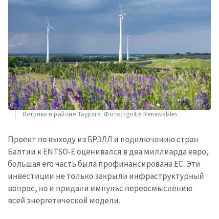
МОЯ НОВОСТЬ
+ Добавить
Заголовок новости
Ветряки в районе Таураге. Фото: Ignitis Renewables
заголовок
+ Загрузить
Проект по выходу из БРЭЛЛ и подключению стран
Фотография
изображение
Балтии к ENTSO-E оценивался в два миллиарда евро,
большая его часть была профинансирована ЕС. Эти
+ Добавить ссылку на
Ссылка на медиа
медиа
инвестиции не только закрыли инфраструктурный
вопрос, но и придали импульс переосмыслению
всей энергетической модели.
+ Добавить текст
Текст новости