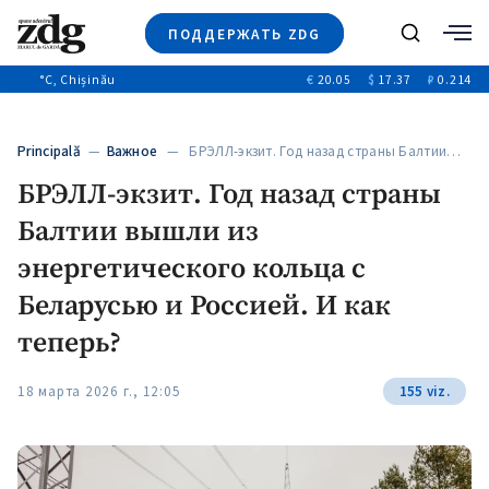
ПОДДЕРЖАТЬ ZDG
Поиск
°C
, Chișinău
€
20.05
$
17.37
₽
0.214
Новости
+4971
+144
Политика
+54
Principală
—
Важное
— БРЭЛЛ-экзит. Год назад страны Балтии…
Расследования
БРЭЛЛ-экзит. Год назад страны
Общество
+312
+75
Балтии вышли из
Мнения
Видео
энергетического кольца с
Выборы 2025
Беларусью и Россией. И как
теперь?
18 марта 2026 г., 12:05
155 viz.