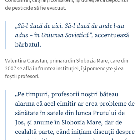
Constantin, ca și alți consăteni, își dorește ca depozitul
de pesticide să fie evacuat.
„
Să-l ducă de aici. Să-l ducă de unde l-au
adus – în Uniunea Sovietică”,
accentuează
bărbatul.
Valentina Carastan, primara din Slobozia Mare, care din
2007 se află în fruntea instituției, își pomenește și ea
foștii profesori.
„Pe timpuri, profesorii noștri băteau
alarma că acel cimitir ar crea probleme de
sănătate în satele din lunca Prutului de
Jos, și anume în Slobozia Mare, dar de
cealaltă parte, când inițiam discuții despre