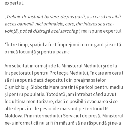
expertul.
„Trebuie de instalat bariere, de pus pază, așa ca să nu aibă
acces oamenii, nici animalele, care, din interes sau rea-
voință, pot să distrugă acel sarcofag”,
mai spune expertul.
*Între timp, spațiul a fost împrejmuit cu un gard și există
o mică locuință și pentru paznic.
Am solicitat informații de la Ministerul Mediului și de la
Inspectoratul pentru Protecția Mediului, în care am cerut
să ni se spună dacă depozitul din preajma satelor
Cișmichioi și Slobozia Mare prezintă pericol pentru mediu
și pentru populație. Totodată, am întrebat când a avut
loc ultima monitorizare, dacă e posibilă evacuarea și ce
alte depozite de pesticide mai sunt pe teritoriul R.
Moldova. Prin intermediului Serviciul de presă, Ministerul
ne-a informat că nu ar fi în măsură să ne răspundă și ne-a