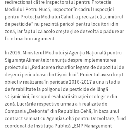
redirecționat către Inspectoratul pentru Protecția
Mediului. Petru Nucă, inspector în cadrul Inspecției
pentru Protecția Mediului Cahul, a precizat că „cimitirul
de pesticide” nu prezintă pericol pentru locuitorii din
zonă, iar faptul că acolo crește și se dezvoltă o pădure ar
fi cel mai bun argument.
ȘTIREA MEA
În 2016, Ministerul Mediului și Agenția Națională pentru
Siguranța Alimentelor anunța despre implementarea
Titlu știre
+ Adaugă titlu
proiectului „Reducerea riscurilor legate de depozitul de
deșeuri periculoase din Cişmichioi”. Proiectul avea drept
Fotografie
+ Încarcă imagine
obiectiv realizarea în perioada 2016-2017 a unui studiu
de fezabilitate la poligonul de pesticide de lângă
Link media
+ Link media
s.Cișmichioi, în scopul evaluării situației ecologice din
zonă. Lucrările respective urmau a fi realizate de
Compania „Dekonta” din Republica Cehă, în baza unui
contract semnat cu Agenția Cehă pentru Dezvoltare, fiind
Mesajul știrei
+ Mesajul știrei
coordonat de Instituția Publică „EMP Management