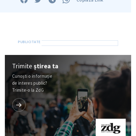
Trimite
știrea ta
Cunoști o informație
de interes public?
Trimite-o la ZdG