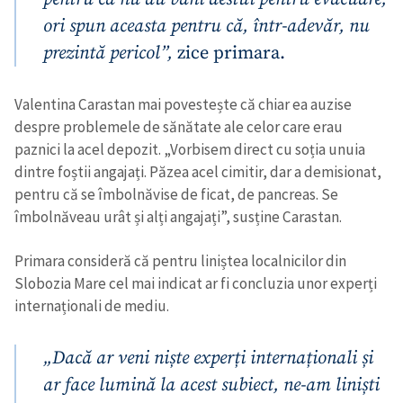
ori spun aceasta pentru că, într-adevăr, nu
prezintă pericol”,
zice primara.
Valentina Carastan mai povestește că chiar ea auzise
despre problemele de sănătate ale celor care erau
paznici la acel depozit. „Vorbisem direct cu soția unuia
dintre foștii angajați. Păzea acel cimitir, dar a demisionat,
pentru că se îmbolnăvise de ficat, de pancreas. Se
îmbolnăveau urât și alți angajați”, susține Carastan.
Primara consideră că pentru liniștea localnicilor din
Slobozia Mare cel mai indicat ar fi concluzia unor experți
internaționali de mediu.
Trimite o informație
Despre ZdG
„Dacă ar veni niște experți internaționali și
in English
на русском
ar face lumină la acest subiect, ne-am liniști