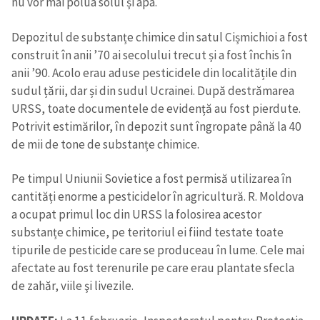
nu vor mai polua solul și apa.
Depozitul de substanțe chimice din satul Cișmichioi a fost
construit în anii ’70 ai secolului trecut și a fost închis în
anii ’90. Acolo erau aduse pesticidele din localitățile din
sudul țării, dar și din sudul Ucrainei. După destrămarea
URSS, toate documentele de evidență au fost pierdute.
Potrivit estimărilor, în depozit sunt îngropate până la 40
de mii de tone de substanțe chimice.
Pe timpul Uniunii Sovietice a fost permisă utilizarea în
cantități enorme a pesticidelor în agricultură. R. Moldova
a ocupat primul loc din URSS la folosirea acestor
substanțe chimice, pe teritoriul ei fiind testate toate
tipurile de pesticide care se produceau în lume. Cele mai
afectate au fost terenurile pe care erau plantate sfecla
de zahăr, viile şi livezile.