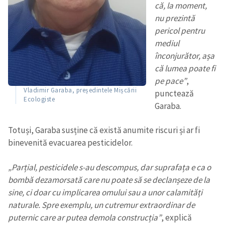
că, la moment,
nu prezintă
pericol pentru
mediul
înconjurător, așa
că lumea poate fi
pe pace”
,
Vladimir Garaba, președintele Mișcării
punctează
Ecologiste
Garaba.
Totuși, Garaba susține că există anumite riscuri și ar fi
binevenită evacuarea pesticidelor.
„Parțial, pesticidele s-au descompus, dar suprafața e ca o
bombă dezamorsată care nu poate să se declanșeze de la
sine, ci doar cu implicarea omului sau a unor calamități
naturale. Spre exemplu, un cutremur extraordinar de
puternic care ar putea demola construcția”
, explică