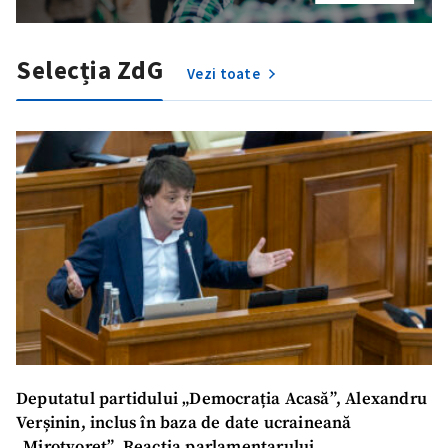
Selecția ZdG
Vezi toate
Deputatul partidului „Democrația Acasă”, Alexandru
Verșinin, inclus în baza de date ucraineană
„Mirotvoreț”. Reacția parlamentarului