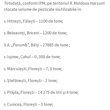
Totodată, conform IPM, pe teritoriul R. Moldova mai sunt
stocate volume de pesticide inutilizabile în:
s. Hitrești, Fălești – 1100 de tone;
s. Beleavinți, Briceni – 1200 de tone;
S.A. „Porumb”, Bălți – 27885 de tone ;
s. Iujnoe, Cahul – 0, 300 de tone;
s. Mărculești, Florești – 7, 0 tone;
s. Ștefănești, Florești – 2 tone;
s. Prăjila, Florești – 14 275 de litri și 4 tone;
s. Cunicea, Florești – 3 tone;