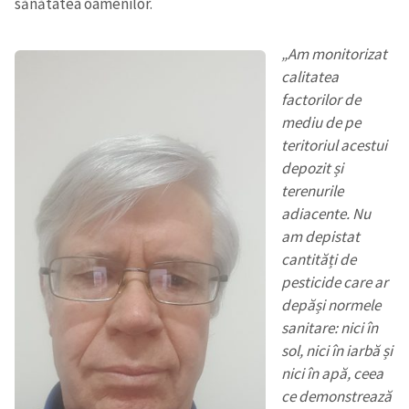
sănătatea oamenilor.
„Am monitorizat
calitatea
factorilor de
mediu de pe
teritoriul acestui
depozit și
terenurile
adiacente. Nu
am depistat
cantități de
pesticide care ar
depăși normele
sanitare: nici în
sol, nici în iarbă și
nici în apă, ceea
ce demonstrează