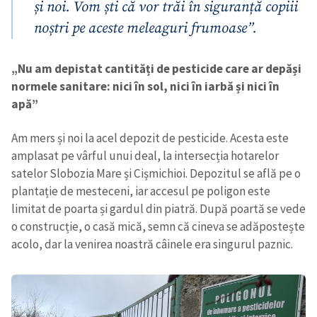
și noi. Vom ști că vor trăi în siguranță copiii
noștri pe aceste meleaguri frumoase”.
„Nu am depistat cantități de pesticide care ar depăși
normele sanitare: nici în sol, nici în iarbă și nici în
apă”
Am mers și noi la acel depozit de pesticide. Acesta este
amplasat pe vârful unui deal, la intersecția hotarelor
satelor Slobozia Mare și Cișmichioi. Depozitul se află pe o
plantație de mesteceni, iar accesul pe poligon este
limitat de poarta și gardul din piatră. După poartă se vede
o construcție, o casă mică, semn că cineva se adăpostește
acolo, dar la venirea noastră câinele era singurul paznic.