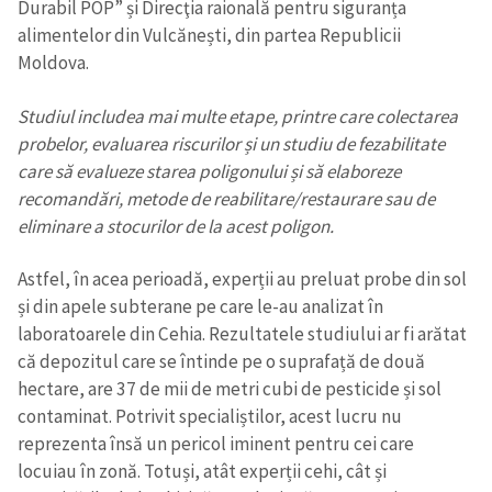
Durabil POP” și Direcţia raională pentru siguranța
alimentelor din Vulcănești, din partea Republicii
CONTACT SURSĂ
Moldova.
Sursă anonimă
Studiul includea mai multe etape, printre care colectarea
Nume
+ Numele meu
probelor, evaluarea riscurilor și un studiu de fezabilitate
care să evalueze starea poligonului și să elaboreze
recomandări, metode de reabilitare/restaurare sau de
Email
+ Emailul meu
eliminare a stocurilor de la acest poligon.
Telefon
+ Telefon personal
Astfel, în acea perioadă, experții au preluat probe din sol
și din apele subterane pe care le-au analizat în
Am citit și sunt de
laboratoarele din Cehia. Rezultatele studiului ar fi arătat
acord cu
politica de
confidențialitate
.
că depozitul care se întinde pe o suprafață de două
hectare, are 37 de mii de metri cubi de pesticide și sol
TRIMITE ȘTIREA
contaminat. Potrivit specialiștilor, acest lucru nu
reprezenta însă un pericol iminent pentru cei care
locuiau în zonă. Totuși, atât experții cehi, cât și