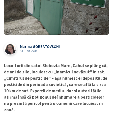
Marina GORBATOVSCHI
518 articole
Locuitorii din satul Slobozia Mare, Cahul se plâng că,
de ani de zile, locuiesc cu „inamicul nevăzut” în sat.
„Cimitirul de pesticide” – așa numesc ei depozitul de
pesticide din perioada sovietică, care se află la circa
10 km de sat. Experții de mediu, dar și autoritățile
afirmă însă că poligonul de înhumare a pesticidelor
nu prezintă pericol pentru oamenii care locuiesc în
zonă.