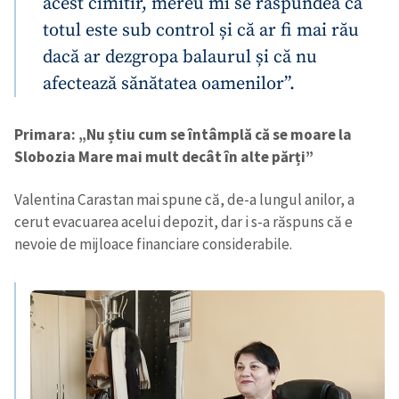
acest cimitir, mereu mi se răspundea că
totul este sub control și că ar fi mai rău
dacă ar dezgropa balaurul și că nu
afectează sănătatea oamenilor”.
Primara: „Nu știu cum se întâmplă că se moare la
Slobozia Mare mai mult decât în alte părți”
Valentina Carastan mai spune că, de-a lungul anilor, a
cerut evacuarea acelui depozit, dar i s-a răspuns că e
nevoie de mijloace financiare considerabile.