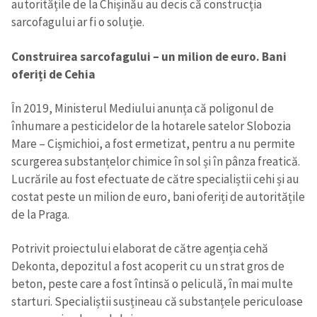
autoritățile de la Chișinău au decis că construcția
sarcofagului ar fi o soluție.
Construirea sarcofagului – un milion de euro. Bani
oferiți de Cehia
În 2019, Ministerul Mediului anunța că poligonul de
înhumare a pesticidelor de la hotarele satelor Slobozia
Mare – Cișmichioi, a fost ermetizat, pentru a nu permite
scurgerea substanțelor chimice în sol și în pânza freatică.
Lucrările au fost efectuate de către specialiștii cehi și au
costat peste un milion de euro, bani oferiți de autoritățile
de la Praga.
Potrivit proiectului elaborat de către agenția cehă
Dekonta, depozitul a fost acoperit cu un strat gros de
beton, peste care a fost întinsă o peliculă, în mai multe
starturi. Specialiștii susțineau că substanțele periculoase