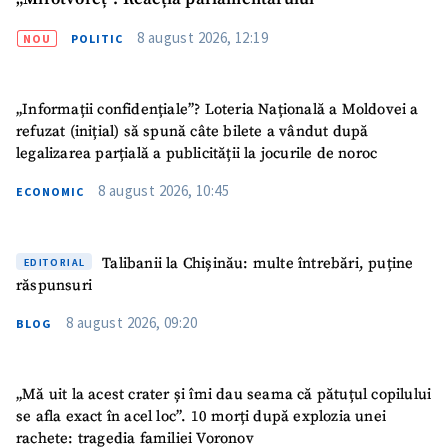
8 august 2026, 12:19
NOU
POLITIC
„Informații confidențiale”? Loteria Națională a Moldovei a
refuzat (inițial) să spună câte bilete a vândut după
legalizarea parțială a publicității la jocurile de noroc
8 august 2026, 10:45
ECONOMIC
Talibanii la Chișinău: multe întrebări, puține
EDITORIAL
răspunsuri
8 august 2026, 09:20
BLOG
„Mă uit la acest crater și îmi dau seama că pătuțul copilului
se afla exact în acel loc”. 10 morți după explozia unei
rachete: tragedia familiei Voronov