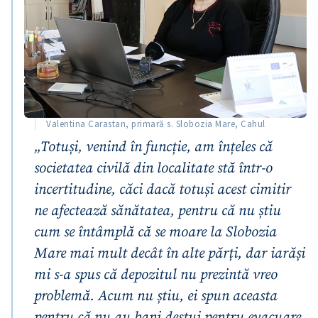
Valentina Carastan, primară s. Slobozia Mare, Cahul
„Totuși, venind în funcție, am înțeles că
societatea civilă din localitate stă într-o
incertitudine, căci dacă totuși acest cimitir
ne afectează sănătatea, pentru că nu știu
cum se întâmplă că se moare la Slobozia
Mare mai mult decât în alte părți, dar iarăși
mi s-a spus că depozitul nu prezintă vreo
problemă. Acum nu știu, ei spun aceasta
pentru că nu au bani destui pentru evacuare,