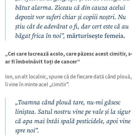
bătut alarma. Ziceau că din cauza acelui
depozit vor suferi chiar și copiii noștri. Nu
știu cât de adevărat o fi, dar cert este că au
băgat frica în noi”,
mărturisește femeia.
„Cei care lucrează acolo, care păzesc acest cimitir, s-
ar fi îmbolnăvit toți de cancer”
Ion, un alt localnic, spune că de fiecare dată când plouă,
îi vine în minte acel „cimitir”.
„Toamna când plouă tare, nu-mi găsesc
liniștea. Satul nostru vine pe vale și la sigur
că apa mai întâi spală pesticidele, apoi vine
spre noi”.