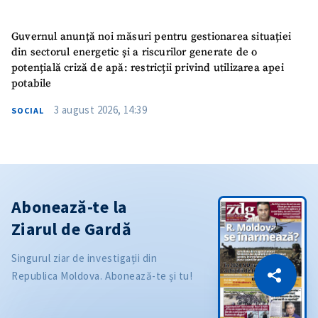
Guvernul anunță noi măsuri pentru gestionarea situației
din sectorul energetic și a riscurilor generate de o
potențială criză de apă: restricții privind utilizarea apei
potabile
3 august 2026, 14:39
SOCIAL
Abonează-te la
Ziarul de Gardă
CITEȘTE
Singurul ziar de investigații din
Republica Moldova. Abonează-te și tu!
Citește articolul
Copiază Link