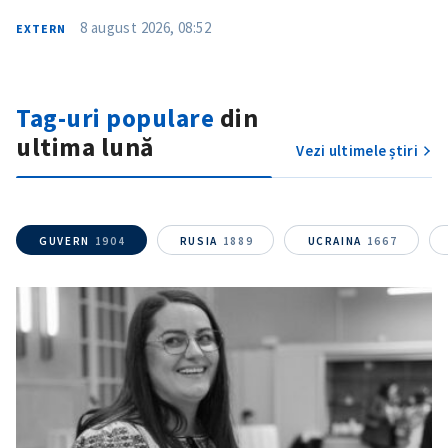
8 august 2026, 08:52
EXTERN
Tag-uri populare
din
ultima lună
Vezi ultimele știri
GUVERN
1904
RUSIA
1889
UCRAINA
1667