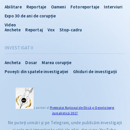
Abilitare
Reportaje
Oameni
Fotoreportaje
Interviuri
Expo 30 de ani de corupție
Video
Anchete
Reportaj
Vox
Stop-cadru
INVESTIGATII
Ancheta
Dosar
Marea corupție
Povești din spatele investigației
Ghiduri de investigații
Laureat al
Premiului Naţional de Etică și Deontologie
Jurnalistică 2017
Ne puteți urmări și pe Telegram, unde publicăm investigații
și cele mai importante știri ale zilei, dar și pe: YouTube,