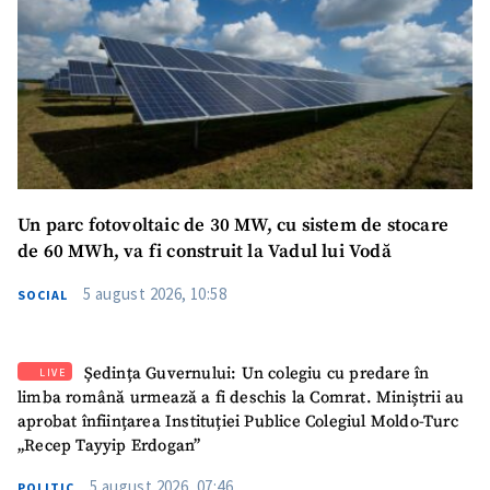
Un parc fotovoltaic de 30 MW, cu sistem de stocare
de 60 MWh, va fi construit la Vadul lui Vodă
5 august 2026, 10:58
SOCIAL
Ședința Guvernului: Un colegiu cu predare în
LIVE
limba română urmează a fi deschis la Comrat. Miniștrii au
aprobat înființarea Instituției Publice Colegiul Moldo-Turc
„Recep Tayyip Erdogan”
5 august 2026, 07:46
POLITIC