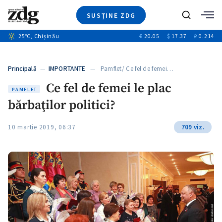
SUSȚINE ZDG
Caută
+1
25
°C
, Chișinău
€
20.05
$
17.37
₽
0.214
Ştiri
+8
+3
Investigatii
Banii tăi
+3
Principală
—
IMPORTANTE
— Pamflet/ Ce fel de femei…
Video
+1
Ce fel de femei le plac
Special
PAMFLET
bărbaţilor politici?
Blog
+2
ZdGust
10 martie 2019, 06:37
709 viz.