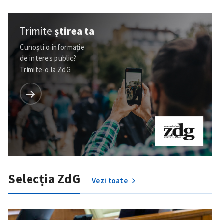
Trimite
știrea ta
Cunoști o informație
de interes public?
Trimite-o la ZdG
Selecția ZdG
Vezi toate