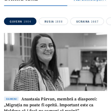
Nume
+ Numele meu
Email
+ Emailul meu
GUVERN
1904
RUSIA
1888
UCRAINA
1667
Telefon
+ Telefon personal
Am citit și sunt de
acord cu
politica de
confidențialitate
.
TRIMITE ȘTIREA
Anastasia Pârvan, membră a diasporei:
OAMENI
„Migrația nu poate fi oprită. Important este ca