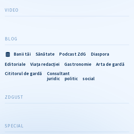
VIDEO
BLOG
Banii tăi
Sănătate
Podcast ZdG
Diaspora
Editoriale
Viața redacției
Gastronomie
Arta de gardă
Cititorul de gardă
Consultant
juridic
politic
social
ZDGUST
SPECIAL