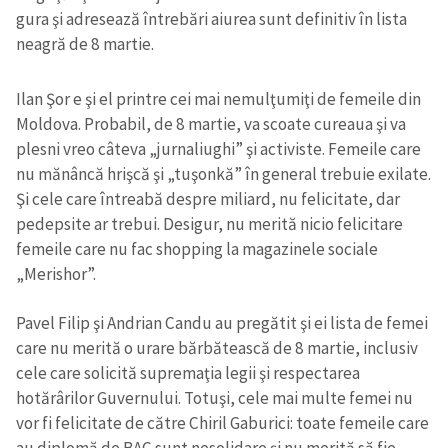
gura şi adresează întrebări aiurea sunt definitiv în lista
neagră de 8 martie.
Ilan Şor e şi el printre cei mai nemulţumiţi de femeile din
Moldova. Probabil, de 8 martie, va scoate cureaua şi va
plesni vreo câteva „jurnaliughi” şi activiste. Femeile care
nu mănâncă hrişcă şi „tuşonkă” în general trebuie exilate.
Şi cele care întreabă despre miliard, nu felicitate, dar
pedepsite ar trebui. Desigur, nu merită nicio felicitare
femeile care nu fac shopping la magazinele sociale
„Merishor”.
Pavel Filip şi Andrian Candu au pregătit şi ei lista de femei
care nu merită o urare bărbătească de 8 martie, inclusiv
cele care solicită supremaţia legii şi respectarea
hotărârilor Guvernului. Totuşi, cele mai multe femei nu
vor fi felicitate de către Chiril Gaburici: toate femeile care
au diplomă de BAC sunt nesolidare şi nu merită să fie