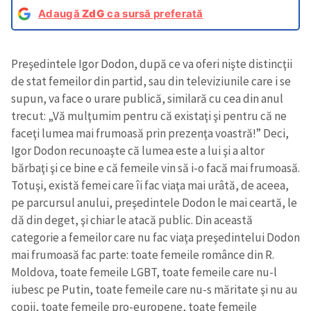
Adaugă
ZdG
ca sursă preferată
Preşedintele Igor Dodon, după ce va oferi nişte distincţii
de stat femeilor din partid, sau din televiziunile care i se
supun, va face o urare publică, similară cu cea din anul
trecut: „Vă mulţumim pentru că existaţi şi pentru că ne
faceţi lumea mai frumoasă prin prezenţa voastră!” Deci,
Igor Dodon recunoaşte că lumea este a lui şi a altor
bărbaţi şi ce bine e că femeile vin să i-o facă mai frumoasă.
Totuşi, există femei care îi fac viaţa mai urâtă, de aceea,
pe parcursul anului, preşedintele Dodon le mai ceartă, le
dă din deget, şi chiar le atacă public. Din această
categorie a femeilor care nu fac viaţa preşedintelui Dodon
mai frumoasă fac parte: toate femeile românce din R.
Moldova, toate femeile LGBT, toate femeile care nu-l
iubesc pe Putin, toate femeile care nu-s măritate şi nu au
copii, toate femeile pro-europene, toate femeile