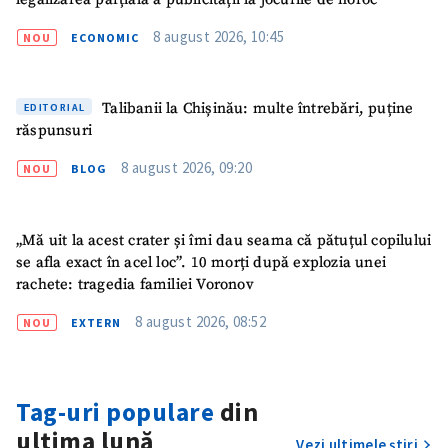
8 august 2026, 10:45
NOU
ECONOMIC
ȘTIREA MEA
Talibanii la Chișinău: multe întrebări, puține
EDITORIAL
Titlu știre
+ Adaugă titlu
răspunsuri
8 august 2026, 09:20
NOU
BLOG
Fotografie
+ Încarcă imagine
Link media
+ Link media
„Mă uit la acest crater și îmi dau seama că pătuțul copilului
se afla exact în acel loc”. 10 morți după explozia unei
rachete: tragedia familiei Voronov
8 august 2026, 08:52
NOU
EXTERN
Mesajul știrei
+ Mesajul știrei
CONTACT SURSĂ
Tag-uri populare
din
Sursă anonimă
ultima lună
Vezi ultimele știri