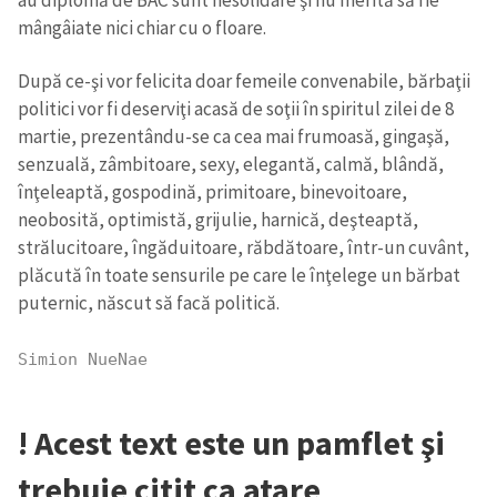
mângâiate nici chiar cu o floare.
După ce-şi vor felicita doar femeile convenabile, bărbaţii
politici vor fi deserviţi acasă de soţii în spiritul zilei de 8
martie, prezentându-se ca cea mai frumoasă, gingaşă,
senzuală, zâmbitoare, sexy, elegantă, calmă, blândă,
înţeleaptă, gospodină, primitoare, binevoitoare,
neobosită, optimistă, grijulie, harnică, deşteaptă,
strălucitoare, îngăduitoare, răbdătoare, într-un cuvânt,
plăcută în toate sensurile pe care le înţelege un bărbat
puternic, născut să facă politică.
Simion NueNae
! Acest text este un pamflet şi
trebuie citit ca atare