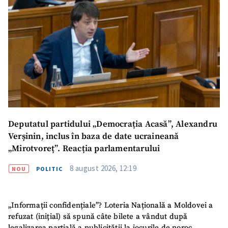
Deputatul partidului „Democrația Acasă”, Alexandru
Verșinin, inclus în baza de date ucraineană
„Mirotvoreț”. Reacția parlamentarului
8 august 2026, 12:19
NOU
POLITIC
„Informații confidențiale”? Loteria Națională a Moldovei a
refuzat (inițial) să spună câte bilete a vândut după
legalizarea parțială a publicității la jocurile de noroc