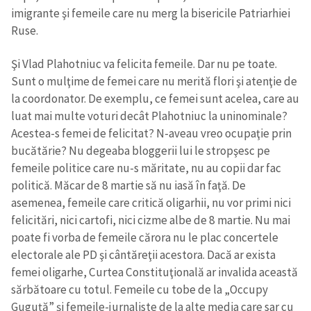
imigrante şi femeile care nu merg la bisericile Patriarhiei
Ruse.
Şi Vlad Plahotniuc va felicita femeile. Dar nu pe toate.
Sunt o mulţime de femei care nu merită flori şi atenţie de
la coordonator. De exemplu, ce femei sunt acelea, care au
luat mai multe voturi decât Plahotniuc la uninominale?
Acestea-s femei de felicitat? N-aveau vreo ocupaţie prin
bucătărie? Nu degeaba bloggerii lui le stropşesc pe
femeile politice care nu-s măritate, nu au copii dar fac
politică. Măcar de 8 martie să nu iasă în faţă. De
asemenea, femeile care critică oligarhii, nu vor primi nici
felicitări, nici cartofi, nici cizme albe de 8 martie. Nu mai
poate fi vorba de femeile cărora nu le plac concertele
electorale ale PD şi cântăreţii acestora. Dacă ar exista
femei oligarhe, Curtea Constituţională ar invalida această
sărbătoare cu totul. Femeile cu tobe de la „Occupy
Guguţă” şi femeile-jurnaliste de la alte media care sar cu