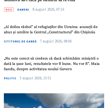
Moldova să-i facă pe oameni să revină”
8 august 2026, 07:16
NOU
OAMENI
„Al doilea război” al refugiaților din Ucraina: acuzații de
abuz și umilire la Centrul „Constructorul” din Chișinău
7 august 2026, 08:06
CITITORUL DE GARDĂ
„Nu este corect să credem că dacă schimbăm miniștrii o
dată la șase luni, rezultatele vor fi bune. Nu vor fi”. Maia
Sandu, despre activitatea noului Guvern
SUSȚINE
5 august 2026, 15:51
POLITIC