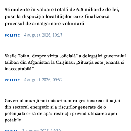
Stimulente în valoare totală de 6,5 miliarde de lei,
puse la dispoziția localităților care finalizează
procesul de amalgamare voluntară
4 august 2026, 10:17
POLITIC
Vasile Tofan, despre vizita „oficială” a delegației guvernului
taliban din Afganistan la Chișinău: „Situația este jenantă și
inacceptabilă”
4 august 2026, 09:52
POLITIC
Guvernul anunță noi măsuri pentru gestionarea situației
din sectorul energetic și a riscurilor generate de o
potențială criză de apă: restricții privind utilizarea apei
potabile
3 august 2026, 14:39