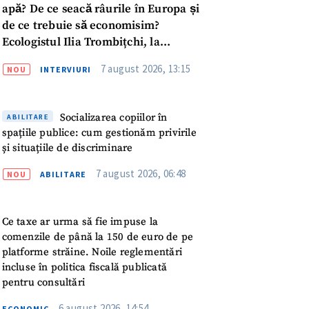
apă? De ce seacă râurile în Europa și
de ce trebuie să economisim?
Ecologistul Ilia Trombițchi, la
Podcast ZdCe
7 august 2026, 13:15
NOU
INTERVIURI
Socializarea copiilor în
ABILITARE
spațiile publice: cum gestionăm privirile
și situațiile de discriminare
7 august 2026, 06:48
NOU
ABILITARE
Ce taxe ar urma să fie impuse la
comenzile de până la 150 de euro de pe
platforme străine. Noile reglementări
incluse în politica fiscală publicată
meu
pentru consultări
6 august 2026, 14:54
ECONOMIC