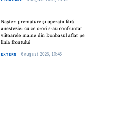
meu
rsonal
Nașteri premature și operații fără
anestezie: cu ce orori s-au confruntat
ord cu
politica de
viitoarele mame din Donbasul aflat pe
linia frontului
6 august 2026, 10:46
IREA
EXTERN