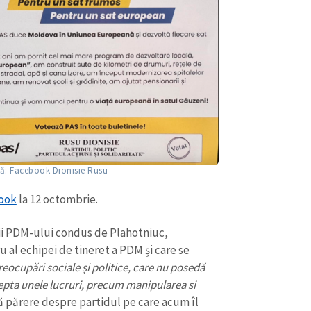
să: Facebook Dionisie Rusu
ook
la 12 octombrie.
rii PDM-ului condus de Plahotniuc,
 al echipei de tineret a PDM și care se
eocupări sociale și politice, care nu posedă
epta unele lucruri, precum manipularea si
ă părere despre partidul pe care acum îl