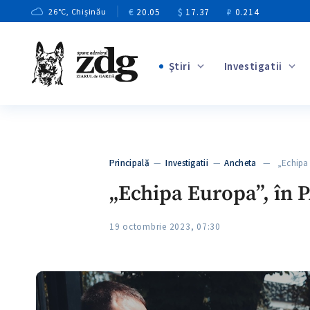
€
20.05
$
17.37
₽
0.214
26
°C
, Chișinău
Ştiri
Investigatii
+3
+1
+9
+3
Principală
—
Investigatii
—
Ancheta
— „Echipa E
+5
„Echipa Europa”, în P
19 octombrie 2023, 07:30