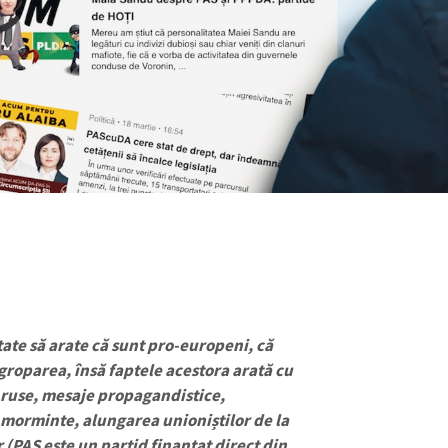
tate să arate că sunt pro-europeni, că
ngroparea, însă faptele acestora arată cu
o-ruse, mesaje propagandistice,
morminte, alungarea unioniștilor de la
 (PAS este un partid finanțat direct din