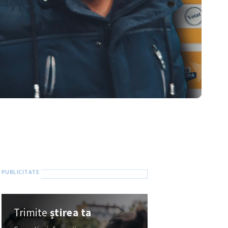
Trimite
știrea ta