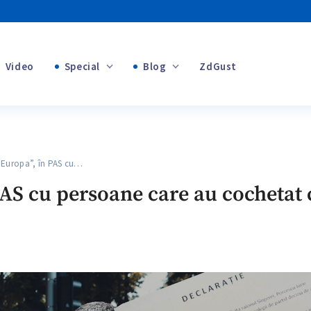
Video
Special
Blog
ZdGust
+1
Banii tăi
+1
uropa”, în PAS cu…
+1
AS cu persoane care au cochetat 
+1