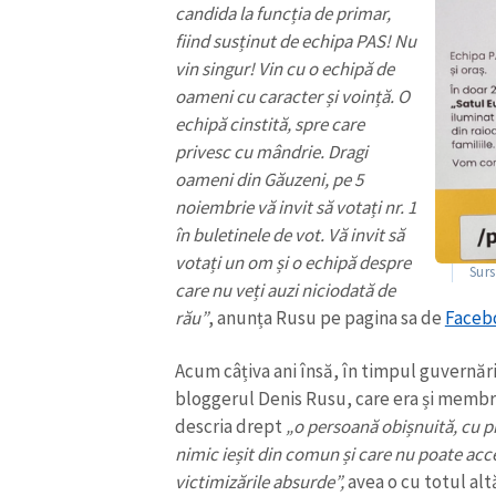
candida la funcția de primar,
fiind susținut de echipa PAS! Nu
vin singur! Vin cu o echipă de
oameni cu caracter și voință. O
echipă cinstită, spre care
privesc cu mândrie. Dragi
oameni din Găuzeni, pe 5
noiembrie vă invit să votați nr. 1
în buletinele de vot. Vă invit să
votați un om și o echipă despre
Sur
care nu veți auzi niciodată de
rău”
, anunța Rusu pe pagina sa de
Faceb
Acum câțiva ani însă, în timpul guvernă
bloggerul Denis Rusu, care era și membru
descria drept
„o persoană obișnuită, cu pr
nimic ieșit din comun și care nu poate acc
victimizările absurde”,
avea o cu totul alt