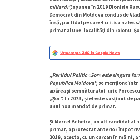
miliard)”,
spunea în 2019 Dionisie Rusu
Democrat din Moldova condus de Vladi
însă, partidul pe care-l critica a ales 
primar al unei localități din raionul Ș
Urmărește
ZdG
în Google News
„Partidul Politic
«
Șor
»
este singura for
Republica Moldova”,
se menționa într-
apărea și semnătura lui Iurie Porcescu
„Șor”. În 2023, și el este susținut de
unui nou mandat de primar.
Și Marcel Bobeica, un alt candidat al 
primar, a protestat anterior împotriva
2019, acesta, cu un curcan în mâini, a