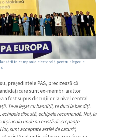
Email
+ Emailul 
+ Link media
Telefon
+ Telefon pe
Am citit și sunt de ac
+ Mesajul știrei
confidențialitate
.
TRIMITE ȘT
ansării în campania electorală pentru alegerile
md
rosu, președintele PAS, precizează că
andidați care sunt ex-membri ai altor
a a fost supus discuțiilor la nivel central.
i. Te-ai legat cu bandiții, te duci la bandiți.
al, echipele discută, echipele recomandă. Noi, la
nal și acolo unde nu există discrepanțe
lor, sunt acceptate astfel de cazuri”,
că există cel puțin câteva cazuri în care