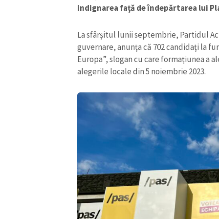
indignarea față de îndepărtarea lui P
La sfârșitul lunii septembrie, Partidul Acț
guvernare, anunța că 702 candidați la fun
Europa”, slogan cu care formațiunea a a
alegerile locale din 5 noiembrie 2023.
ȘTIREA MEA
Titlu știre
Fotografie