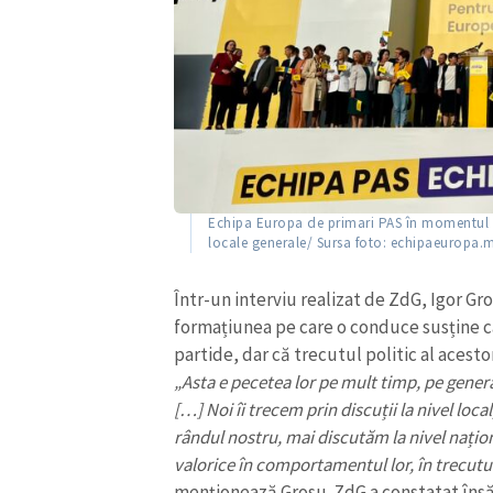
Link media
Mesajul știrei
Echipa Europa de primari PAS în momentul l
locale generale/ Sursa foto: echipaeuropa.
Într-un interviu realizat de ZdG, Igor G
formațiunea pe care o conduce susține c
partide, dar că trecutul politic al acestor
„Asta e pecetea lor pe mult timp, pe generați
[…] Noi îi trecem prin discuții la nivel loc
rândul nostru, mai discutăm la nivel națio
valorice în comportamentul lor, în trecutul 
menționează Grosu. ZdG a constatat însă 