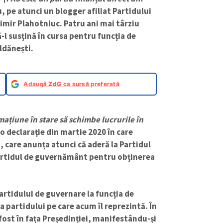
, pe atunci un blogger afiliat Partidului
mir Plahotniuc. Patru ani mai târziu
să-l susțină în cursa pentru funcția de
oldănești.
Adaugă
ZdG
ca sursă preferată
mațiune în stare să schimbe lucrurile în
o declarație din martie 2020 în care
, care anunța atunci că aderă la Partidul
 partidul de guvernământ pentru obținerea
partidului de guvernare la funcția de
 partidului pe care acum îl reprezintă. În
 fost în fața Președinției, manifestându-și