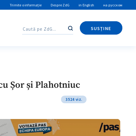
Trimite o informație
Despre ZdG
in English
на русском
SUSȚINE
Caută
Caută
cu Șor și Plahotniuc
3524 viz.