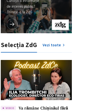
Cunoști o informație
de interes public?
Trimite-o la ZdG
Selecția ZdG
Vezi toate
Va rămâne Chișinăul fără
VIDEO