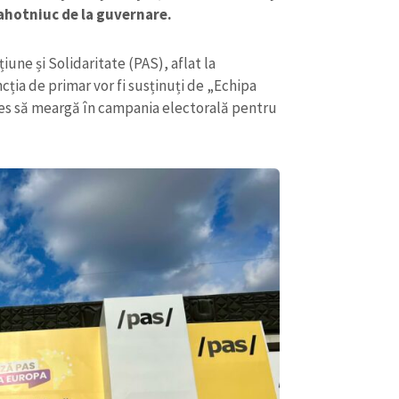
lahotniuc de la guvernare.
iune și Solidaritate (PAS), aflat la
cția de primar vor fi susținuți de „Echipa
les să meargă în campania electorală pentru
CONTACT SURSĂ
Sursă anonimă
+ Adaugă titlu
Nume
+ Numele 
+ Încarcă imagine