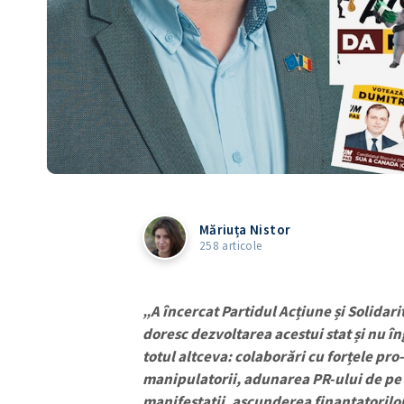
Măriuța Nistor
258 articole
„A încercat Partidul Acțiune și Solidari
doresc dezvoltarea acestui stat și nu î
totul altceva: colaborări cu forțele pr
manipulatorii, adunarea PR-ului de pe 
manifestații, ascunderea finanțatorilor