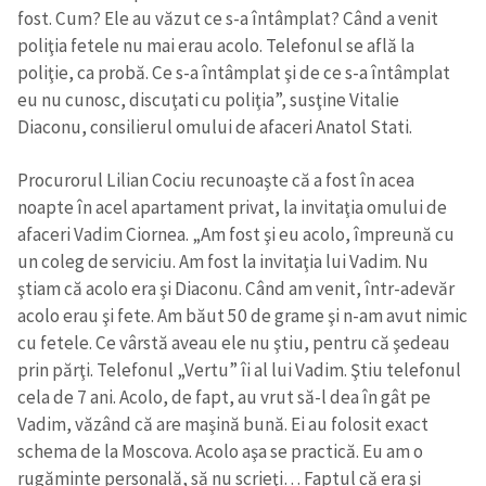
fost. Cum? Ele au văzut ce s-a întâmplat? Când a venit
poliţia fetele nu mai erau acolo. Telefonul se află la
poliţie, ca probă. Ce s-a întâmplat şi de ce s-a întâmplat
eu nu cunosc, discuţati cu poliţia”, susţine Vitalie
Diaconu, consilierul omului de afaceri Anatol Stati.
Procurorul Lilian Cociu recunoaşte că a fost în acea
noapte în acel apartament privat, la invitaţia omului de
afaceri Vadim Ciornea. „Am fost şi eu acolo, împreună cu
un coleg de serviciu. Am fost la invitaţia lui Vadim. Nu
ştiam că acolo era şi Diaconu. Când am venit, într-adevăr
acolo erau şi fete. Am băut 50 de grame şi n-am avut nimic
cu fetele. Ce vârstă aveau ele nu ştiu, pentru că şedeau
prin părţi. Telefonul „Vertu” îi al lui Vadim. Ştiu telefonul
cela de 7 ani. Acolo, de fapt, au vrut să-l dea în gât pe
Vadim, văzând că are maşină bună. Ei au folosit exact
schema de la Moscova. Acolo aşa se practică. Eu am o
rugăminte personală, să nu scrieţi… Faptul că era şi