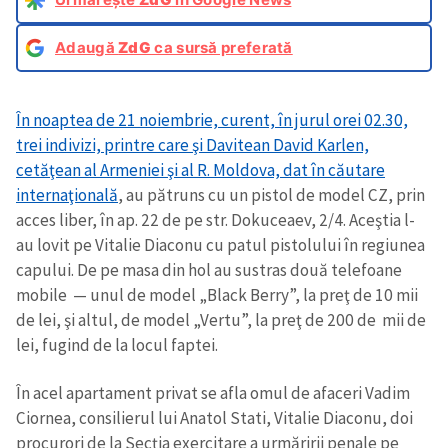
Adaugă
ZdG
ca sursă preferată
În noaptea de 21 noiembrie, curent, în jurul orei 02.30,
trei indivizi, printre care şi Davitean David Karlen,
cetăţean al Armeniei şi al R. Moldova, dat în căutare
internaţională
, au pătruns cu un pistol de model CZ, prin
acces liber, în ap. 22 de pe str. Dokuceaev, 2/4. Aceştia l-
au lovit pe Vitalie Diaconu cu patul pistolului în regiunea
capului. De pe masa din hol au sustras două telefoane
mobile — unul de model „Black Berry”, la preţ de 10 mii
de lei, şi altul, de model „Vertu”, la preţ de 200 de mii de
lei, fugind de la locul faptei.
În acel apartament privat se afla omul de afaceri Vadim
Ciornea, consilierul lui Anatol Stati, Vitalie Diaconu, doi
procurori de la Secţia exercitare a urmăririi penale pe