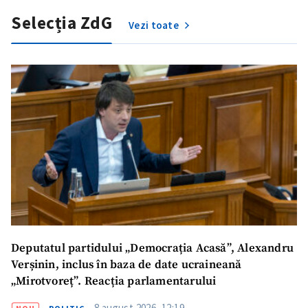
Selecția ZdG
Vezi toate
Deputatul partidului „Democrația Acasă”, Alexandru
Verșinin, inclus în baza de date ucraineană
„Mirotvoreț”. Reacția parlamentarului
8 august 2026, 12:19