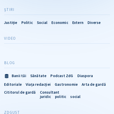
ŞTIRI
Justiție
Politic
Social
Economic
Extern
Diverse
VIDEO
BLOG
Banii tăi
Sănătate
Podcast ZdG
Diaspora
Editoriale
Viața redacției
Gastronomie
Arta de gardă
Cititorul de gardă
Consultant
juridic
politic
social
ZDGUST