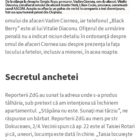
omului de afaceri Vadim Ciornea, iar telefonul „Black
Berry” este al lui Vitalie Diaconu. Ofiţerul de urmărire
penală nu a indicat niciun detaliu în ordonanţă despre
omul de afaceri Ciornea sau despre prezenţa la faţa
locului a fetelor, inclusiv a minorei, în acea noapte.
Secretul anchetei
Reporterii ZdG au sunat la adresa unde s-a produs
tâlhăria, sub pretext că am intenţiona să închiriem
apartamentul. „Stăpâna nu este. Sunaţi mai târziu”, ne
răspunse un bărbat. Reporterii ZdG au mers pe str.
Dokuceaev, 2/4. Vecinii spun că ap. 22 este al Taisiei Rotari
şi că, uneori, locuinţa este dată în chirie. „Taisia locuieşte