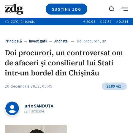
SUSȚINE ZDG
Caută
+2
23
°C
, Chișinău
€
20.05
$
17.37
₽
0.214
Ştiri
+6
+3
Investigatii
Banii tăi
+2
Principală
—
Investigatii
—
Ancheta
— Doi procurori, un
Video
+1
controversat om…
+1
Doi procurori, un controversat om
Special
de afaceri şi consilierul lui Stati
Blog
+2
ZdGust
într-un bordel din Chişinău
+1
20 decembrie 2012, 05:45
2189 viz.
Iurie SANDUŢA
227 articole