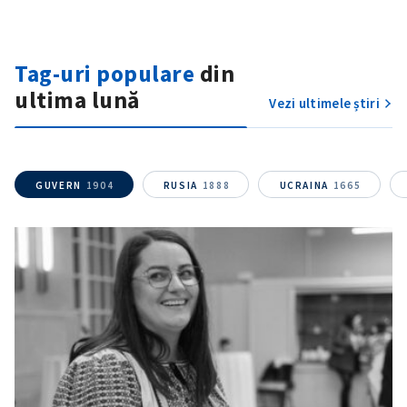
Tag-uri populare
din
ultima lună
Vezi ultimele știri
GUVERN
1904
RUSIA
1888
UCRAINA
1665