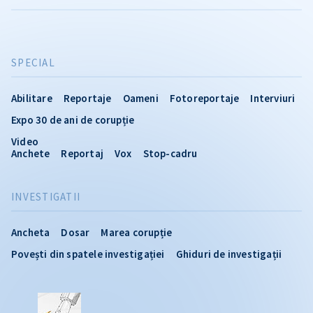
SPECIAL
Abilitare
Reportaje
Oameni
Fotoreportaje
Interviuri
Expo 30 de ani de corupție
Video
Anchete
Reportaj
Vox
Stop-cadru
INVESTIGATII
Ancheta
Dosar
Marea corupție
Povești din spatele investigației
Ghiduri de investigații