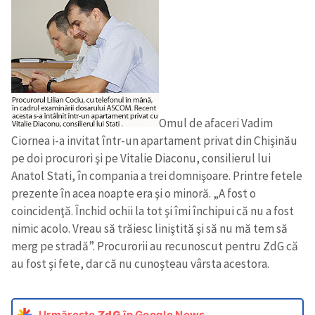
Omul de afaceri Vadim
Ciornea i-a invitat într-un apartament privat din Chişinău
pe doi procurori şi pe Vitalie Diaconu, consilierul lui
Anatol Stati, în compania a trei domnişoare. Printre fetele
prezente în acea noapte era şi o minoră. „A fost o
coincidenţă. Închid ochii la tot şi îmi închipui că nu a fost
nimic acolo. Vreau să trăiesc liniştită şi să nu mă tem să
merg pe stradă”. Procurorii au recunoscut pentru ZdG că
au fost şi fete, dar că nu cunoşteau vârsta acestora.
Urmărește
ZdG
în Google News