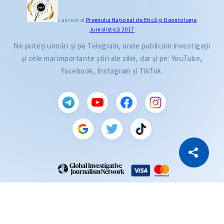
Laureat al
Premiului Naţional de Etică și Deontologie
Jurnalistică 2017
Ne puteți urmări și pe Telegram, unde publicăm investigații
și cele mai importante știri ale zilei, dar și pe: YouTube,
Facebook, Instagram și TikTok.
CITEȘTE
Citește articolul
Copiază Link
ZdG este membru al rețelei globale a jurnaliștilor de investigație (GIJN).
2004—2026 © Ziarul de Gardă.
Toate drepturile rezervate.