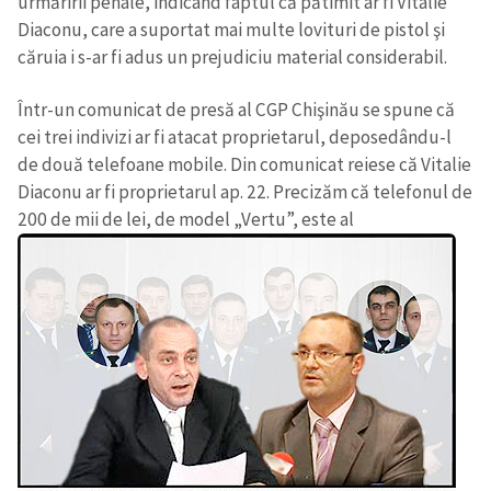
urmăririi penale, indicând faptul că pătimit ar fi Vitalie
Diaconu, care a suportat mai multe lovituri de pistol şi
căruia i s-ar fi adus un prejudiciu material considerabil.
Într-un comunicat de presă al CGP Chişinău se spune că
cei trei indivizi ar fi atacat proprietarul, deposedându-l
de două telefoane mobile. Din comunicat reiese că Vitalie
Diaconu ar fi proprietarul ap. 22. Precizăm că telefonul de
200 de mii de lei, de model „Vertu”, este al