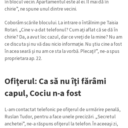
în blocul vecin. Apartamentul este al ei. Îl mai dă în
chirie”, ne spune unul dintre vecini.
Coborâm scările blocului. La intrare o întâlnim pe Taisia
Rotari. „Cine v-a dat telefonul? Cum aţi aflat că se dă în
chirie? Da, a avut loc cazul, dar ce vreţi de la mine? Nu am
ce discuta şi nu vă dau nicio informaţie. Nu ştiu cine a fost
în acea seară şi nu am ce sta la vorbă. Plecaţi!”, ne-a spus
proprietara ap. 22.
Ofiţerul: Ca să nu îţi fărâmi
capul, Cociu n-a fost
L-am contactat telefonic pe ofiţerul de urmărire penală,
Ruslan Tudor, pentru a face unele precizări. „Secretul
anchetei”, ne-a răspuns ofiţerul la telefon. În aceeaşi zi,