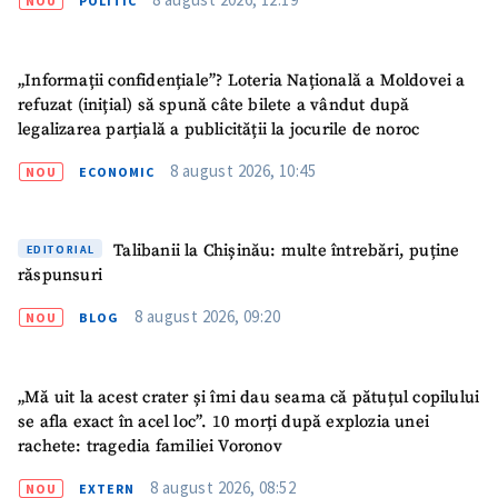
NOU
POLITIC
„Informații confidențiale”? Loteria Națională a Moldovei a
refuzat (inițial) să spună câte bilete a vândut după
legalizarea parțială a publicității la jocurile de noroc
8 august 2026, 10:45
NOU
ECONOMIC
SUSȚINE
Talibanii la Chișinău: multe întrebări, puține
EDITORIAL
răspunsuri
8 august 2026, 09:20
NOU
BLOG
„Mă uit la acest crater și îmi dau seama că pătuțul copilului
se afla exact în acel loc”. 10 morți după explozia unei
rachete: tragedia familiei Voronov
8 august 2026, 08:52
NOU
EXTERN