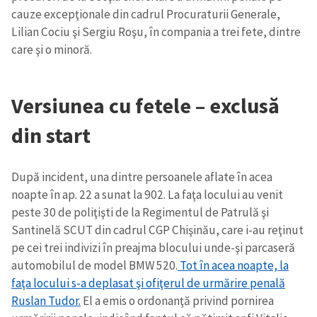
cauze excepţionale din cadrul Procuraturii Generale,
Lilian Cociu şi Sergiu Roşu, în compania a trei fete, dintre
care şi o minoră.
Versiunea cu fetele – exclusă
din start
După incident, una dintre persoanele aflate în acea
noapte în ap. 22 a sunat la 902. La faţa locului au venit
peste 30 de poliţişti de la Regimentul de Patrulă şi
Santinelă SCUT din cadrul CGP Chişinău, care i-au reţinut
pe cei trei indivizi în preajma blocului unde-şi parcaseră
automobilul de model BMW 520.
Tot în acea noapte, la
faţa locului s-a deplasat şi ofiţerul de urmărire penală
Ruslan Tudor.
El a emis o ordonanţă privind pornirea