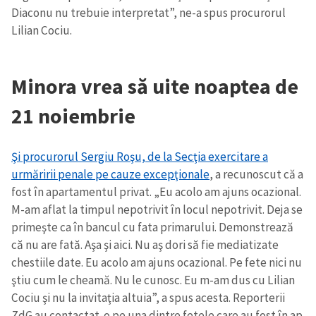
Diaconu nu trebuie interpretat”, ne-a spus procurorul
Lilian Cociu.
Minora vrea să uite noaptea de
21 noiembrie
Şi procurorul Sergiu Roşu, de la Secţia exercitare a
urmăririi penale pe cauze excepţionale
, a recunoscut că a
fost în apartamentul privat. „Eu acolo am ajuns ocazional.
M-am aflat la timpul nepotrivit în locul nepotrivit. Deja se
primeşte ca în bancul cu fata primarului. Demonstrează
că nu are fată. Aşa şi aici. Nu aş dori să fie mediatizate
chestiile date. Eu acolo am ajuns ocazional. Pe fete nici nu
ştiu cum le cheamă. Nu le cunosc. Eu m-am dus cu Lilian
Cociu şi nu la invitaţia altuia”, a spus acesta. Reporterii
ZdG au contactat-o pe una dintre fetele care au fost în ap.