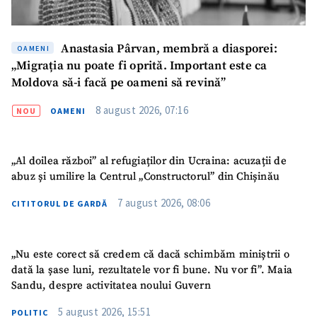
Anastasia Pârvan, membră a diasporei:
OAMENI
„Migrația nu poate fi oprită. Important este ca
Moldova să-i facă pe oameni să revină”
8 august 2026, 07:16
NOU
OAMENI
„Al doilea război” al refugiaților din Ucraina: acuzații de
abuz și umilire la Centrul „Constructorul” din Chișinău
7 august 2026, 08:06
CITITORUL DE GARDĂ
„Nu este corect să credem că dacă schimbăm miniștrii o
dată la șase luni, rezultatele vor fi bune. Nu vor fi”. Maia
Sandu, despre activitatea noului Guvern
5 august 2026, 15:51
POLITIC