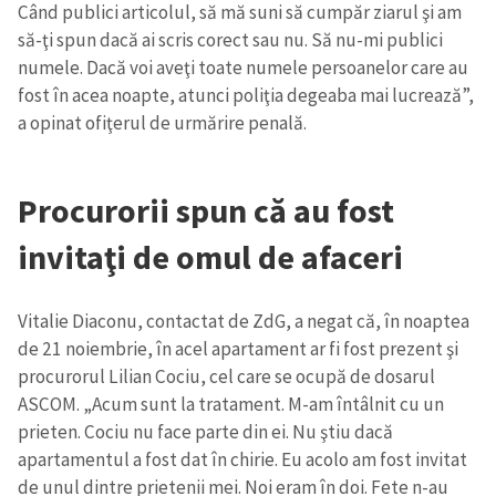
Când publici articolul, să mă suni să cumpăr ziarul şi am
in English
на русском
să-ţi spun dacă ai scris corect sau nu. Să nu-mi publici
numele. Dacă voi aveţi toate numele persoanelor care au
fost în acea noapte, atunci poliţia degeaba mai lucrează”,
a opinat ofiţerul de urmărire penală.
Procurorii spun că au fost
invitaţi de omul de afaceri
Vitalie Diaconu, contactat de ZdG, a negat că, în noaptea
de 21 noiembrie, în acel apartament ar fi fost prezent şi
procurorul Lilian Cociu, cel care se ocupă de dosarul
ASCOM. „Acum sunt la tratament. M-am întâlnit cu un
prieten. Cociu nu face parte din ei. Nu ştiu dacă
apartamentul a fost dat în chirie. Eu acolo am fost invitat
de unul dintre prietenii mei. Noi eram în doi. Fete n-au