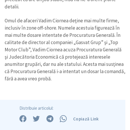
detalii.
Omul de afaceri Vadim Ciornea deţine mai multe firme,
inclusiv în zone off-shore. Numele acestuia figurează în
mai multe dosare intentate de Procuratura Generală. În
ȘTIREA MEA
calitate de director al companiei „Gasvat Grup” şi „Top
Motor Club”, Vadim Ciornea acuza Procuratura Generală
Titlu știre
+ Adaugă titlu
şi Judecătoria Economică că protejează interesele
anumitor grupări, dar nu ale statului. Acesta mai susţinea
Fotografie
+ Încarcă imagine
că Procuratura Generală i-a intentat un dosar la comandă,
fără a avea vreo probă.
Link media
+ Link media
Distribuie articolul:
Mesajul știrei
+ Mesajul știrei
Copiază Link