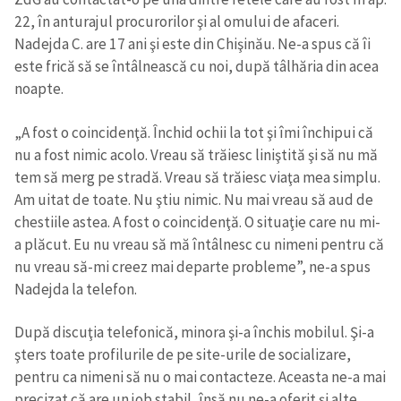
22, în anturajul procurorilor şi al omului de afaceri.
Nadejda C. are 17 ani şi este din Chişinău. Ne-a spus că îi
este frică să se întâlnească cu noi, după tâlhăria din acea
noapte.
„A fost o coincidenţă. Închid ochii la tot şi îmi închipui că
nu a fost nimic acolo. Vreau să trăiesc liniştită şi să nu mă
tem să merg pe stradă. Vreau să trăiesc viaţa mea simplu.
Am uitat de toate. Nu ştiu nimic. Nu mai vreau să aud de
chestiile astea. A fost o coincidenţă. O situaţie care nu mi-
a plăcut. Eu nu vreau să mă întâlnesc cu nimeni pentru că
nu vreau să-mi creez mai departe probleme”, ne-a spus
Nadejda la telefon.
După discuţia telefonică, minora şi-a închis mobilul. Şi-a
şters toate profilurile de pe site-urile de socializare,
pentru ca nimeni să nu o mai contacteze. Aceasta ne-a mai
precizat că are un job stabil, însă nu ne-a oferit şi alte