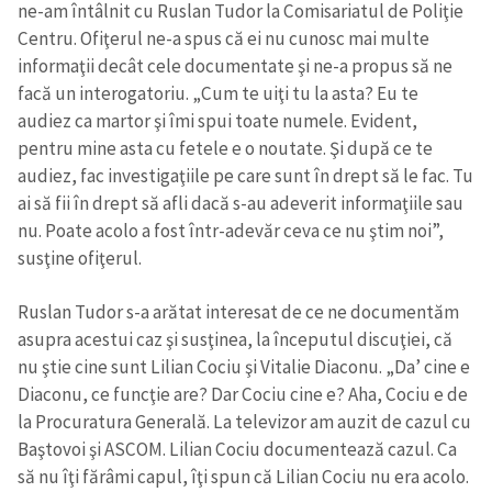
ne-am întâlnit cu Ruslan Tudor la Comisariatul de Poliţie
Centru. Ofiţerul ne-a spus că ei nu cunosc mai multe
informaţii decât cele documentate şi ne-a propus să ne
facă un interogatoriu. „Cum te uiţi tu la asta? Eu te
audiez ca martor şi îmi spui toate numele. Evident,
pentru mine asta cu fetele e o noutate. Şi după ce te
audiez, fac investigaţiile pe care sunt în drept să le fac. Tu
ai să fii în drept să afli dacă s-au adeverit informaţiile sau
nu. Poate acolo a fost într-adevăr ceva ce nu ştim noi”,
susţine ofiţerul.
Ruslan Tudor s-a arătat interesat de ce ne documentăm
asupra acestui caz şi susţinea, la începutul discuţiei, că
nu ştie cine sunt Lilian Cociu şi Vitalie Diaconu. „Da’ cine e
Diaconu, ce funcţie are? Dar Cociu cine e? Aha, Cociu e de
la Procuratura Generală. La televizor am auzit de cazul cu
Baştovoi şi ASCOM. Lilian Cociu documentează cazul. Ca
să nu îţi fărâmi capul, îţi spun că Lilian Cociu nu era acolo.
Trimite o informație
Despre ZdG