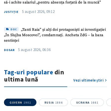
să-i achite salariul „pentru absența forțată de la muncă”
5 august 2026, 09:12
JUSTIȚIE
„Tanti Raia” și alți doi protagoniști ai investigației
DOC
„În Slujba Moscovei”, condamnați. Ancheta ZdG – la baza
sentinței
5 august 2026, 06:36
DOSAR
Tag-uri populare
din
ultima lună
Vezi ultimele știri
GUVERN
1902
RUSIA
1886
UCRAINA
1661