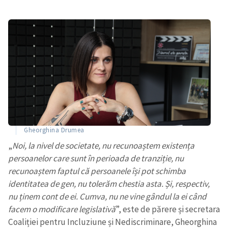
Gheorghina Drumea
„
Noi, la nivel de societate, nu recunoaștem existența
persoanelor care sunt în perioada de tranziție, nu
recunoaștem faptul că persoanele își pot schimba
identitatea de gen, nu tolerăm chestia asta. Și, respectiv,
nu ținem cont de ei. Cumva, nu ne vine gândul la ei când
facem o modificare legislativă
”, este de părere și secretara
Coaliției pentru Incluziune și Nediscriminare, Gheorghina