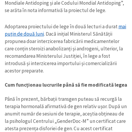
Mondiale Antidoping și ale Codului Mondial Antidoping”,
se arăta în nota informativă la proiectul de lege.
Adoptarea proiectului de lege în două lecturi a durat
mai
puțin de două luni
. Dacă inițial Ministerul Sănătății
propunea doar interzicerea fabricării medicamentelor
care conțin steroizi anabolizanți și androgeni, ulterior, la
recomandarea Ministerului Justiției, în lege a fost
introdusă și interzicerea importului și comercializării
acestor preparate.
Cum funcționau lucrurile până să fie modificată legea
Până în prezent, bărbații transgen puteau să recurgă la
terapia hormonală afirmativă de gen relativ ușor. După un
anumit număr de sesiuni de terapie, aceștia obțineau de
la psihologul Centrului „GenderDoc-M” un certificat care
atesta prezența disforiei de gen. Cu acest certificat