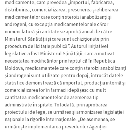
medicamente, care prevedea „importul, fabricarea,
distribuirea, comercializarea, prescrierea și eliberarea
medicamentelor care conțin steroizi anabolizanți și
androgeni, cu excepția medicamentelor ale căror
nomenclatură și cantitate se aprobă anual de către
Ministerul Sănătății și care sunt achiziționate prin
procedura de licitație publică”. Autorul inițiativei
legislative a fost Ministerul Sănătății, care a motivat
necesitatea modificărilor prin faptul că în Republica
Moldova, medicamentele care conțin steroizi anabolizanți
și androgeni sunt utilizate pentru dopaj, întrucât datele
statistice demonstrează că importul, producția internă și
comercializarea lor în farmacii depășesc cu mult
cantitatea medicamentelor de asemenea tip
administrate în spitale. Totodată, prin aprobarea
proiectului de lege, se urmărea și armonizarea legislației
naționale la rigorile internaționale. „De asemenea, se
urmărește implementarea prevederilor Agenției