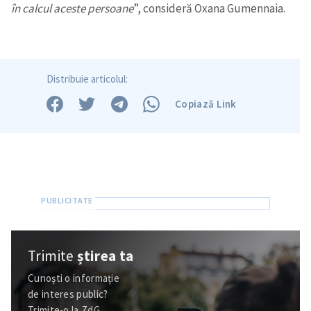
în calcul aceste persoane
”, consideră Oxana Gumennaia.
SUSȚINE
Distribuie articolul:
Copiază Link
Trimite
știrea ta
Cunoști o informație
de interes public?
Trimite-o la ZdG