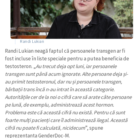
Randi Lukian
Randi Lukian neagă faptul că persoanele transgen ar fi
fost incluse în liste speciale pentru a putea beneficia de
testosteron. „
Au trecut deja opt luni, iar persoanele
transgen sunt până acum ignorate. Alte persoane deja și-
au primit testosteronul, dar nu și persoanele transgen,
bărbații trans încă n-au intrat în această categorie.
Autoritățile cer de la noi o cifră care să arate câte persoane
pe lună, de exemplu, administrează acest hormon.
Problema este că această cifră nu există. Pentru că sunt
foarte mulți pacienți care îl administrează ilegal. Această
cifră nu poate fi calculată, nicidecum
”, spune
reprezentanta GenderDoc-M.