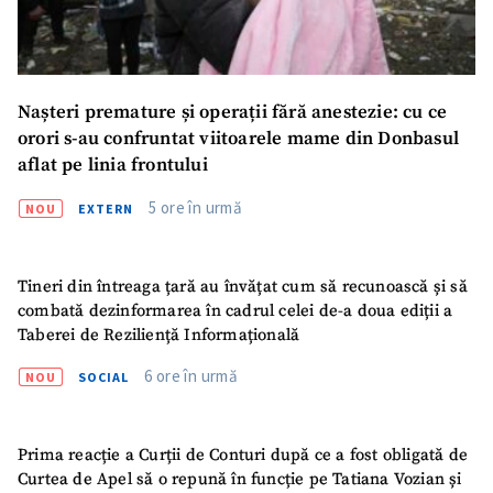
Nașteri premature și operații fără anestezie: cu ce
orori s-au confruntat viitoarele mame din Donbasul
aflat pe linia frontului
5 ore în urmă
NOU
EXTERN
Tineri din întreaga țară au învățat cum să recunoască și să
combată dezinformarea în cadrul celei de-a doua ediții a
Taberei de Reziliență Informațională
6 ore în urmă
NOU
SOCIAL
Prima reacție a Curții de Conturi după ce a fost obligată de
Curtea de Apel să o repună în funcție pe Tatiana Vozian și