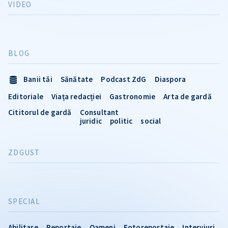
VIDEO
BLOG
Banii tăi
Sănătate
Podcast ZdG
Diaspora
Editoriale
Viața redacției
Gastronomie
Arta de gardă
Cititorul de gardă
Consultant
juridic
politic
social
ZDGUST
SPECIAL
Abilitare
Reportaje
Oameni
Fotoreportaje
Interviuri