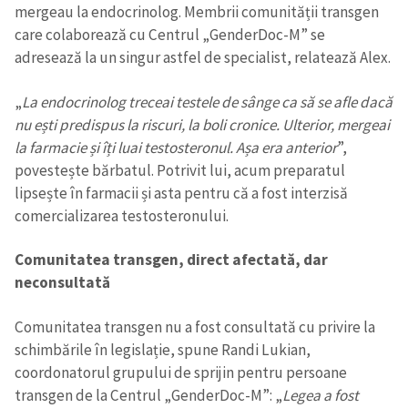
mergeau la endocrinolog. Membrii comunității transgen
care colaborează cu Centrul „GenderDoc-M” se
adresează la un singur astfel de specialist, relatează Alex.
„
La endocrinolog treceai testele de sânge ca să se afle dacă
nu ești predispus la riscuri, la boli cronice. Ulterior, mergeai
la farmacie și îți luai testosteronul. Așa era anterior
”,
povestește bărbatul. Potrivit lui, acum preparatul
lipsește în farmacii și asta pentru că a fost interzisă
comercializarea testosteronului.
Comunitatea transgen, direct afectată, dar
neconsultată
Comunitatea transgen nu a fost consultată cu privire la
schimbările în legislație, spune Randi Lukian,
coordonatorul grupului de sprijin pentru persoane
transgen de la Centrul „GenderDoc-M”: „
Legea a fost