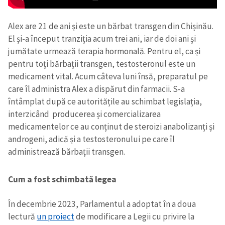
Alex are 21 de ani și este un bărbat transgen din Chișinău.
El și-a început tranziția acum trei ani, iar de doi ani și
jumătate urmează terapia hormonală. Pentru el, ca și
pentru toți bărbații transgen, testosteronul este un
medicament vital. Acum câteva luni însă, preparatul pe
care îl administra Alex a dispărut din farmacii. S-a
întâmplat după ce autoritățile au schimbat legislația,
interzicând producerea și comercializarea
medicamentelor ce au conținut de steroizi anabolizanți și
androgeni, adică și a testosteronului pe care îl
administrează bărbații transgen.
Cum a fost schimbată legea
În decembrie 2023, Parlamentul a adoptat în a doua
lectură
un proiect
de modificare a Legii cu privire la