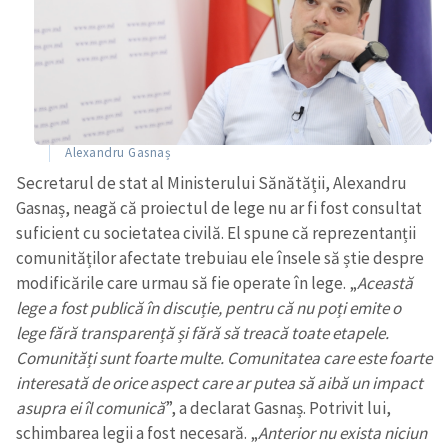
Alexandru Gasnaș
Secretarul de stat al Ministerului Sănătății, Alexandru
Gasnaș, neagă că proiectul de lege nu ar fi fost consultat
suficient cu societatea civilă. El spune că reprezentanții
comunităților afectate trebuiau ele însele să știe despre
modificările care urmau să fie operate în lege. „
Această
lege a fost publică în discuție, pentru că nu poți emite o
lege fără transparență și fără să treacă toate etapele.
Comunități sunt foarte multe. Comunitatea care este foarte
interesată de orice aspect care ar putea să aibă un impact
asupra ei îl comunică
”, a declarat Gasnaș. Potrivit lui,
schimbarea legii a fost necesară. „
Anterior nu exista niciun