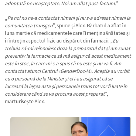
adoptată pe neașteptate. Noi am aflat post-factum.
”
„
Pe noi nu ne-a contactat nimeni și nu s-a adresat nimeni la
comunitatea transgen
”, spune și Alex. Bărbatul a aflat în
luna martie că medicamentele care îi mențin sănătatea și
îi întrețin aspectul fizic au dispărut din farmacii. „
Eu
trebuia să-mi reînnoiesc doza la preparatul dat și am sunat
preventiv la farmacie ca să mă asigur că acest medicament
este în stoc, la care mi s-a spus că nu este și nu va fi. Am
contactat atunci Centrul
«
GenderDoc-M
»
. Aceștia au vorbit
cu o persoană de la Minister și ei i-au asigurat că se
lucrează la legea asta și persoanele trans tot vor fi luate în
considerare când se va procura acest preparat
”,
mărturisește Alex.