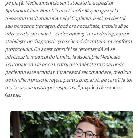
pe piață. Medicamentele sunt stocate la depozitul
Spitalului Clinic Republican
«
Timofei Moșneaga
»
și la
depozitul Institutului Mamei și Copilului. Deci, pacientul
sau persoana transgen, dacă are necesitate, trebuie să se
adreseze la specialist – endocrinolog sau androlog, care îi
stabilește un diagnostic și o schemă de tratament conform
protocolului. Cu acest consult i se recomandă să se
adreseze la medicul de familie, la Asociațiile Medicale
Teritoriale sau la orice Centru de Sănătate raional unde
pacientul este arondat. Cu această recomandare, medicul
de familie îi prescrie rețeta pentru preparat, pe care îl ia tot
din farmacia instituției respective
”, explică Alexandru
Gasnaș.