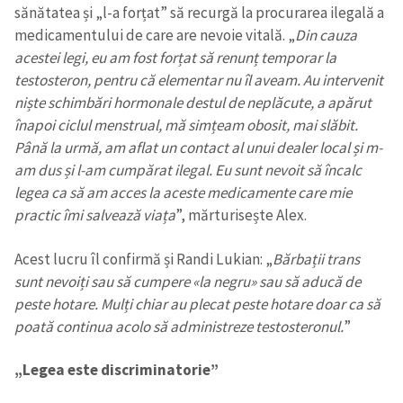
sănătatea și „l-a forțat” să recurgă la procurarea ilegală a
medicamentului de care are nevoie vitală. „
Din cauza
acestei legi, eu am fost forțat să renunț temporar la
testosteron, pentru că elementar nu îl aveam. Au intervenit
niște schimbări hormonale destul de neplăcute, a apărut
înapoi ciclul menstrual, mă simțeam obosit, mai slăbit.
Până la urmă, am aflat un contact al unui dealer local și m-
ȘTIREA MEA
am dus și l-am cumpărat ilegal. Eu sunt nevoit să încalc
legea ca să am acces la aceste medicamente care mie
Titlu știre
+ Adaugă titlu
practic îmi salvează viața
”, mărturisește Alex.
Fotografie
+ Încarcă imagine
Acest lucru îl confirmă și Randi Lukian: „
Bărbații trans
sunt nevoiți sau să cumpere
«
la negru
»
sau să aducă de
Link media
+ Link media
peste hotare. Mulți chiar au plecat peste hotare doar ca să
poată continua acolo să administreze testosteronul.
”
„Legea este discriminatorie”
Mesajul știrei
+ Mesajul știrei