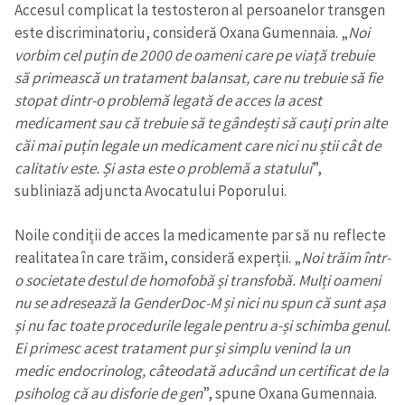
Accesul complicat la testosteron al persoanelor transgen
este discriminatoriu, consideră Oxana Gumennaia. „
Noi
CONTACT SURSĂ
vorbim cel puțin de 2000 de oameni care pe viață trebuie
Sursă anonimă
să primească un tratament balansat, care nu trebuie să fie
stopat dintr-o problemă legată de acces la acest
Nume
+ Numele meu
medicament sau că trebuie să te gândești să cauți prin alte
căi mai puțin legale un medicament care nici nu știi cât de
Email
+ Emailul meu
calitativ este. Și asta este o problemă a statului
”,
subliniază adjuncta Avocatului Poporului.
Telefon
+ Telefon personal
Noile condiții de acces la medicamente par să nu reflecte
realitatea în care trăim, consideră experții. „
Noi trăim într-
Am citit și sunt de
acord cu
politica de
o societate destul de homofobă și transfobă. Mulți oameni
confidențialitate
.
nu se adresează la GenderDoc-M și nici nu spun că sunt așa
și nu fac toate procedurile legale pentru a-și schimba genul.
TRIMITE ȘTIREA
Ei primesc acest tratament pur și simplu venind la un
medic endocrinolog, câteodată aducând un certificat de la
psiholog că au disforie de gen
”, spune Oxana Gumennaia.