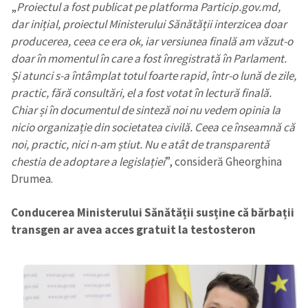
„
Proiectul a fost publicat pe platforma Particip.gov.md,
dar inițial, proiectul Ministerului Sănătății interzicea doar
producerea, ceea ce era ok, iar versiunea finală am văzut-o
doar în momentul în care a fost înregistrată în Parlament.
Și atunci s-a întâmplat totul foarte rapid, într-o lună de zile,
practic, fără consultări, el a fost votat în lectură finală.
Chiar și în documentul de sinteză noi nu vedem opinia la
nicio organizație din societatea civilă. Ceea ce înseamnă că
noi, practic, nici n-am știut. Nu e atât de transparentă
chestia de adoptare a legislației
”, consideră Gheorghina
Drumea.
Conducerea Ministerului Sănătății susține că bărbații
transgen ar avea acces gratuit la testosteron
Trimite o informație
Despre ZdG
in English
на русском