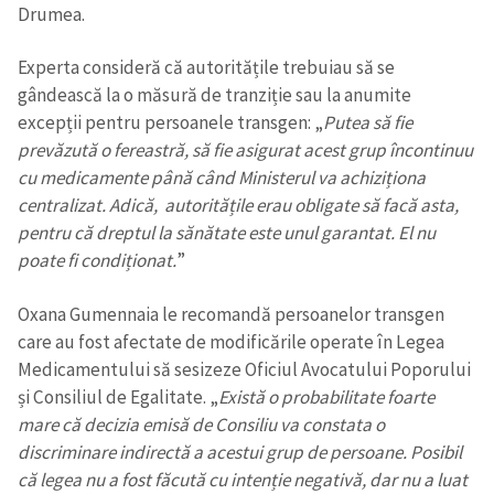
Drumea.
Experta consideră că autoritățile trebuiau să se
gândească la o măsură de tranziție sau la anumite
excepții pentru persoanele transgen: „
Putea să fie
prevăzută o fereastră, să fie asigurat acest grup încontinuu
cu medicamente până când Ministerul va achiziționa
centralizat. Adică, autoritățile erau obligate să facă asta,
pentru că dreptul la sănătate este unul garantat. El nu
poate fi condiționat.
”
Oxana Gumennaia le recomandă persoanelor transgen
care au fost afectate de modificările operate în Legea
Medicamentului să sesizeze Oficiul Avocatului Poporului
și Consiliul de Egalitate. „
Există o probabilitate foarte
mare că decizia emisă de Consiliu va constata o
discriminare indirectă a acestui grup de persoane. Posibil
că legea nu a fost făcută cu intenție negativă, dar nu a luat