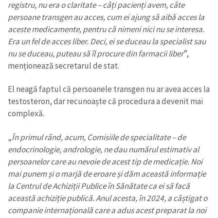
registru, nu era o claritate – câți pacienți avem, câte
persoane transgen au acces, cum ei ajung să aibă acces la
aceste medicamente, pentru că nimeni nici nu se interesa.
Era un fel de acces liber. Deci, ei se duceau la specialist sau
nu se duceau, puteau să îl procure din farmacii liber
”,
menționează secretarul de stat.
El neagă faptul că persoanele transgen nu ar avea acces la
testosteron, dar recunoaște că procedura a devenit mai
complexă.
„
În primul rând, acum, Comisiile de specialitate – de
endocrinologie, andrologie, ne dau numărul estimativ al
persoanelor care au nevoie de acest tip de medicație. Noi
mai punem și o marjă de eroare și dăm această informație
la Centrul de Achiziții Publice în Sănătate ca ei să facă
această achiziție publică. Anul acesta, în 2024, a câștigat o
companie internațională care a adus acest preparat la noi