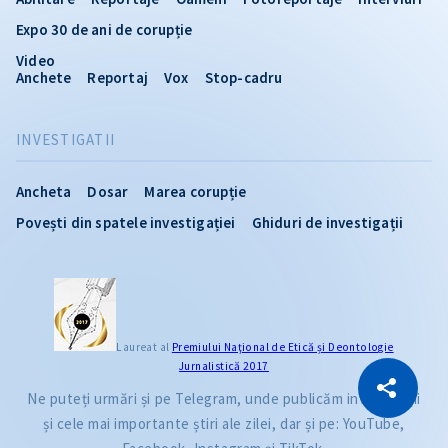
Expo 30 de ani de corupție
Video
Anchete
Reportaj
Vox
Stop-cadru
INVESTIGATII
Ancheta
Dosar
Marea corupție
Povești din spatele investigației
Ghiduri de investigații
Laureat al
Premiului Naţional de Etică și Deontologie
CITEȘTE
Jurnalistică 2017
Ne puteți urmări și pe Telegram, unde publicăm investigații
Citește articolul
Copiază Link
și cele mai importante știri ale zilei, dar și pe: YouTube,