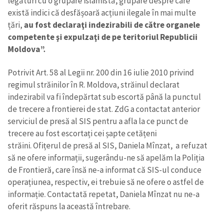
legături cu o grupare islamistă, grupare despre care
există indici că desfășoară acțiuni ilegale în mai multe
țări,
au fost declaraţi indezirabili de către organele
competente şi expulzaţi de pe teritoriul Republicii
Moldova”.
Potrivit Art. 58 al Legii nr. 200 din 16 iulie 2010 privind
regimul străinilor în R. Moldova, străinul declarat
indezirabil va fi îndepărtat sub escortă până la punctul
de trecere a frontierei de stat. ZdG a contactat anterior
serviciul de presă al SIS pentru a afla la ce punct de
trecere au fost escortați cei șapte cetățeni
străini. Ofițerul de presă al SIS, Daniela Mînzat, a refuzat
să ne ofere informații, sugerându-ne să apelăm la Poliția
de Frontieră, care însă ne-a informat că SIS-ul conduce
operațiunea, respectiv, ei trebuie să ne ofere o astfel de
informație. Contactată repetat, Daniela Mînzat nu ne-a
oferit răspuns la această întrebare.