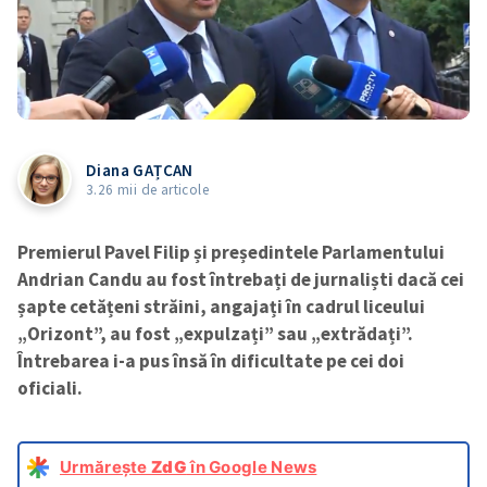
Diana GAȚCAN
3.26 mii de articole
Premierul Pavel Filip și președintele Parlamentului
Andrian Candu au fost întrebați de jurnaliști dacă cei
șapte cetățeni străini, angajați în cadrul liceului
„Orizont”, au fost „expulzați” sau „extrădați”.
Întrebarea i-a pus însă în dificultate pe cei doi
oficiali.
Urmărește
ZdG
în Google News