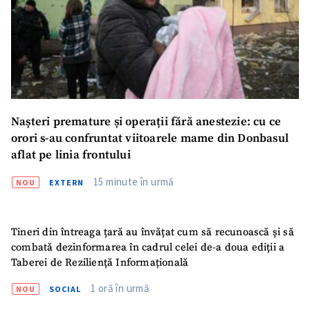
Nașteri premature și operații fără anestezie: cu ce
orori s-au confruntat viitoarele mame din Donbasul
aflat pe linia frontului
15 minute în urmă
NOU
EXTERN
Tineri din întreaga țară au învățat cum să recunoască și să
combată dezinformarea în cadrul celei de-a doua ediții a
Taberei de Reziliență Informațională
1 oră în urmă
NOU
SOCIAL