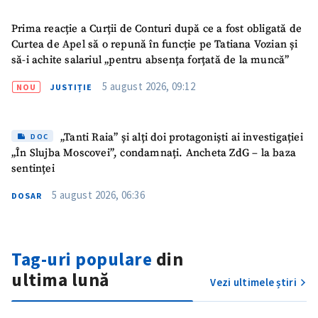
Prima reacție a Curții de Conturi după ce a fost obligată de
Curtea de Apel să o repună în funcție pe Tatiana Vozian și
să-i achite salariul „pentru absența forțată de la muncă”
ȘTIREA MEA
5 august 2026, 09:12
NOU
JUSTIȚIE
Titlu știre
+ Adaugă titlu
„Tanti Raia” și alți doi protagoniști ai investigației
Fotografie
DOC
+ Încarcă imagine
„În Slujba Moscovei”, condamnați. Ancheta ZdG – la baza
sentinței
Link media
+ Link media
5 august 2026, 06:36
DOSAR
Mesajul știrei
+ Mesajul știrei
Tag-uri populare
din
ultima lună
Vezi ultimele știri
CONTACT SURSĂ