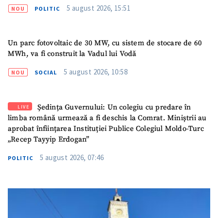
5 august 2026, 15:51
NOU
POLITIC
Un parc fotovoltaic de 30 MW, cu sistem de stocare de 60
MWh, va fi construit la Vadul lui Vodă
5 august 2026, 10:58
NOU
SOCIAL
Ședința Guvernului: Un colegiu cu predare în
LIVE
limba română urmează a fi deschis la Comrat. Miniștrii au
aprobat înființarea Instituției Publice Colegiul Moldo-Turc
„Recep Tayyip Erdogan”
5 august 2026, 07:46
POLITIC
SUSȚINE