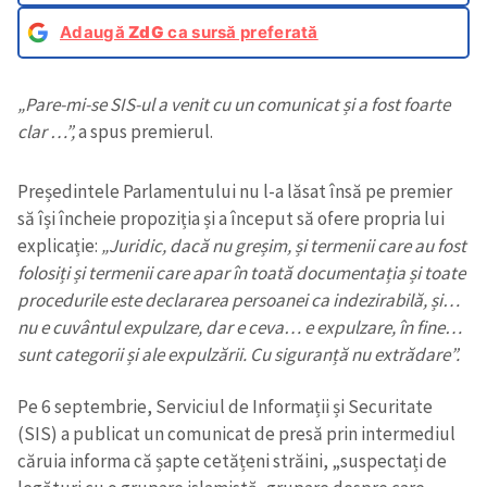
Adaugă
ZdG
ca sursă preferată
„Pare-mi-se SIS-ul a venit cu un comunicat și a fost foarte
clar …”,
a spus premierul.
Președintele Parlamentului nu l-a lăsat însă pe premier
să își încheie propoziția și a început să ofere propria lui
explicație:
„Juridic, dacă nu greșim, și termenii care au fost
folosiți și termenii care apar în toată documentația și toate
procedurile este declararea persoanei ca indezirabilă, și…
nu e cuvântul expulzare, dar e ceva… e expulzare, în fine…
sunt categorii și ale expulzării. Cu siguranță nu extrădare”.
Pe 6 septembrie, Serviciul de Informații și Securitate
(SIS) a publicat un comunicat de presă prin intermediul
căruia informa că șapte cetățeni străini, „suspectați de