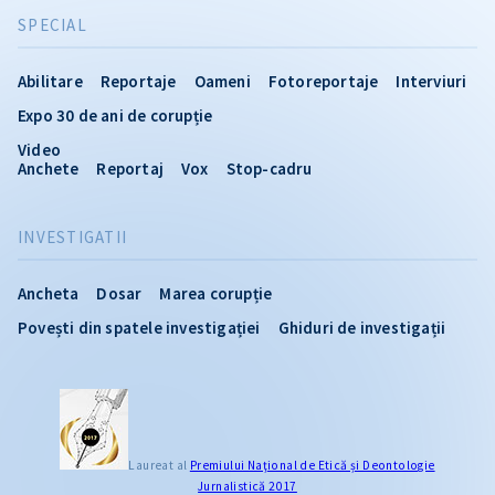
SPECIAL
Abilitare
Reportaje
Oameni
Fotoreportaje
Interviuri
Expo 30 de ani de corupție
Video
Anchete
Reportaj
Vox
Stop-cadru
INVESTIGATII
Ancheta
Dosar
Marea corupție
Povești din spatele investigației
Ghiduri de investigații
Laureat al
Premiului Naţional de Etică și Deontologie
Jurnalistică 2017