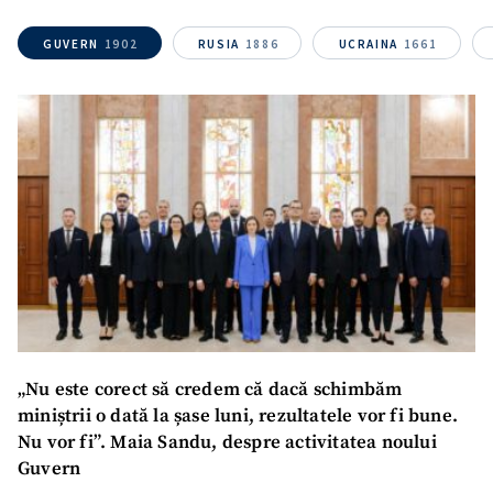
Sursă anonimă
GUVERN
1902
RUSIA
1886
UCRAINA
1661
Nume
+ Numele meu
Email
+ Emailul meu
Telefon
+ Telefon personal
Am citit și sunt de
acord cu
politica de
confidențialitate
.
TRIMITE ȘTIREA
„Nu este corect să credem că dacă schimbăm
miniștrii o dată la șase luni, rezultatele vor fi bune.
Nu vor fi”. Maia Sandu, despre activitatea noului
Guvern