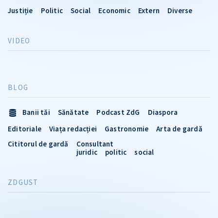
Justiție
Politic
Social
Economic
Extern
Diverse
VIDEO
BLOG
Banii tăi
Sănătate
Podcast ZdG
Diaspora
Editoriale
Viața redacției
Gastronomie
Arta de gardă
Cititorul de gardă
Consultant
juridic
politic
social
ZDGUST