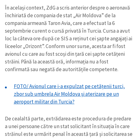
În același context, ZdG a scris anterior despre o aeronavă
închiriată de compania de stat „Air Moldova” de la
compania armeană Taron Avia, care a efectuat la 6
septembrie curent o cursă privată în Turcia. Cursa a avut
loc la câteva ore după ce SIS a reținut cei șapte angajați ai
liceelor „Orizont”. Conform unor surse, acesta ar fi fost
avionul cu care au fost scoși din țară cei șapte cetățeni
străini. Până la această oră, informația nu a fost
confirmată sau negată de autoritățile competente.
FOTO/ Avionul care i-a expulzat pe cetățenii turci,
zbor sub umbrela Air Moldova și aterizare pe un
aeroport militar din Turcia?
De cealaltă parte, extrădarea este procedura de predare
a unei persoane către un stat solicitant în situația în care
străinul este urmărit penal în această țară și solicitarea se