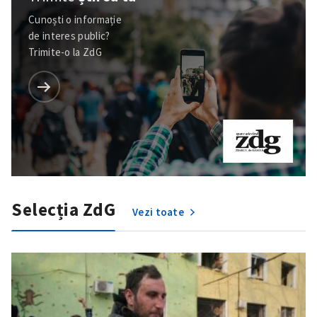
Cunoști o informație
de interes public?
Trimite-o la ZdG
Selecția ZdG
Vezi toate