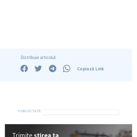
Trimite o informație
Despre ZdG
in English
на русском
Distribuie articolul:
Copiază Link
Trimite
știrea ta