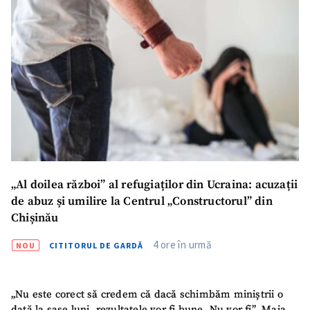
ȘTIREA MEA
Titlu știre
+ Adaugă titlu
Fotografie
+ Încarcă imagine
Link media
+ Link media
„Al doilea război” al refugiaților din Ucraina: acuzații
Mesajul știrei
+ Mesajul știrei
de abuz și umilire la Centrul „Constructorul” din
Chișinău
CONTACT SURSĂ
4 ore în urmă
NOU
CITITORUL DE GARDĂ
Sursă anonimă
„Nu este corect să credem că dacă schimbăm miniștrii o
Nume
+ Numele meu
dată la șase luni, rezultatele vor fi bune. Nu vor fi”. Maia