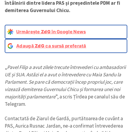
întâlnirii dintre lidera PAS și președintele PDM ar fi
demiterea Guvernului Chicu.
Urmărește
ZdG
în Google News
Adaugă
ZdG
ca sursă preferată
„
Pavel Filip a avut zilele trecute întrevederi cu ambasadorii
UE și SUA. Astăzi el a avut o întrevedere cu Maia Sandu la
Parlament. Se pare că democrații încep propriul joc, care
vizează demiterea Guvernului Chicu și formarea unei noi
majorități parlamentare
”, a scris Țîrdea pe canalul său de
Telegram.
Contactată de Ziarul de Gardă, purtătoarea de cuvânt a
PAS, Aurica Rusnac Jardan, ne-a confirmat întrevederea