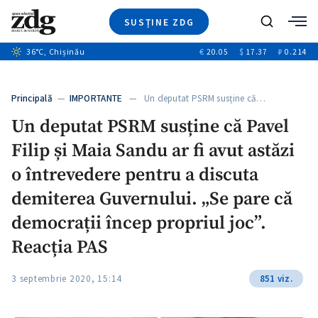
SUSȚINE ZDG
+2
Caută
36
°C
, Chișinău
€
20.05
$
17.37
₽
0.214
Ştiri
+13
+9
Investigatii
Banii tăi
+1
+3
Principală
—
IMPORTANTE
— Un deputat PSRM susține că…
Video
Un deputat PSRM susține că Pavel
Special
Filip și Maia Sandu ar fi avut astăzi
Blog
ZdGust
o întrevedere pentru a discuta
demiterea Guvernului. „Se pare că
democrații încep propriul joc”.
+1
Reacția PAS
3 septembrie 2020, 15:14
851 viz.