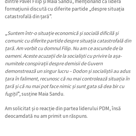
dintre Pavel Filip și Maia Sandu, menționând că lidera
formațiunii discută cu diferite partide „despre situația
catastrofală din țară”.
„
Suntem într-o situație economică și socială dificilă și
comunic cu diferite partide despre situația catastrofală din
țară. Am vorbit cu domnul Filip. Nu am ce ascunde de la
oameni. Aceste acuzații de la socialiști cu privire la așa-
numitele conspirații despre demisii de Guvern
demonstrează un singur lucru – Dodon și socialiștii au adus
țara în faliment, recunosc că nu mai controlează situația în
țară și că nu mai pot face nimic și sunt gata să dea bir cu
fugiții
”, susține Maia Sandu.
Am solicitat și o reacție din partea liderului PDM, însă
deocamdată nu am primit un răspuns.