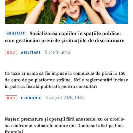
Socializarea copiilor în spațiile publice:
ABILITARE
cum gestionăm privirile și situațiile de discriminare
5 ore în urmă
NOU
ABILITARE
Ce taxe ar urma să fie impuse la comenzile de până la 150
de euro de pe platforme străine. Noile reglementări incluse
în politica fiscală publicată pentru consultări
6 august 2026, 14:54
NOU
ECONOMIC
Nașteri premature și operații fără anestezie: cu ce orori s-
au confruntat viitoarele mame din Donbasul aflat pe linia
frontului