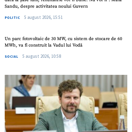
Sandu, despre activitatea noului Guvern
Email
+ Emailul meu
5 august 2026, 15:51
POLITIC
Telefon
+ Telefon personal
Un parc fotovoltaic de 30 MW, cu sistem de stocare de 60
Am citit și sunt de
MWh, va fi construit la Vadul lui Vodă
acord cu
politica de
confidențialitate
.
5 august 2026, 10:58
SOCIAL
TRIMITE ȘTIREA