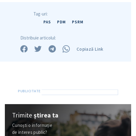
Tag-uri:
PAS
PDM
PSRM
Distribuie articolul:
Copiază Link
Trimite
știrea ta
Cunoști o informație
de interes public?