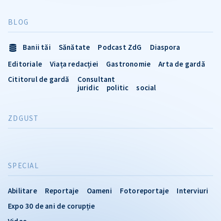
BLOG
Banii tăi
Sănătate
Podcast ZdG
Diaspora
Editoriale
Viața redacției
Gastronomie
Arta de gardă
Cititorul de gardă
Consultant
juridic
politic
social
ZDGUST
SPECIAL
Abilitare
Reportaje
Oameni
Fotoreportaje
Interviuri
Expo 30 de ani de corupție