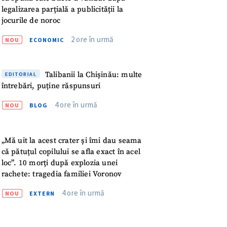
legalizarea parțială a publicității la
jocurile de noroc
2 ore în urmă
NOU
ECONOMIC
Talibanii la Chișinău: multe
EDITORIAL
întrebări, puține răspunsuri
4 ore în urmă
NOU
BLOG
„Mă uit la acest crater și îmi dau seama
că pătuțul copilului se afla exact în acel
loc”. 10 morți după explozia unei
rachete: tragedia familiei Voronov
4 ore în urmă
NOU
EXTERN
meu