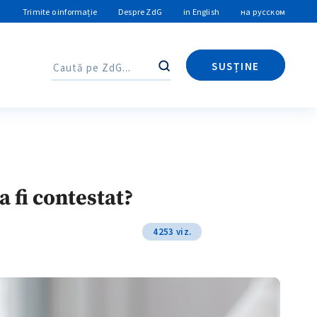
Trimite o informație
Despre ZdG
in English
на русском
SUSȚINE
Caută
Caută
a fi contestat?
4253 viz.