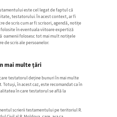
Email
+ Emailul 
+ Link media
stamentului este cel legat de faptul că
Telefon
tate, testatorului. În acest context, ar fi
+ Telefon pe
e de scris cum ar fi: scrisori, agendă, notițe
Am citit și sunt de ac
folosite în eventuala viitoare expertiză
+ Mesajul știrei
confidențialitate
.
ă oamenii folosesc tot mai mult notițele
re de scris ale persoanelor.
TRIMITE ȘT
în mai multe țări
n care testatorul deține bunuri în mai multe
. Totuși, în acest caz, este recomandat ca în
alitatea în care testatorul se află la
mentul scrierii testamentului pe teritoriul R.
ul Civil al R. Moldova, care, așa ca