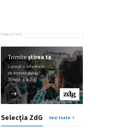
Trimite
știrea ta
Cunoști o informație
de interes public?
Trimite-o la ZdG
Selecția ZdG
Vezi toate