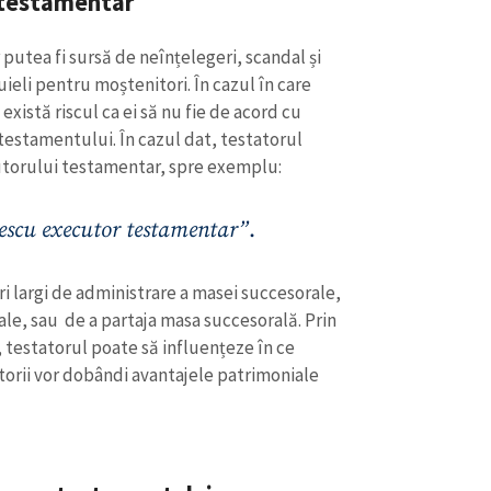
 testamentar
putea fi sursă de neînțelegeri, scandal și
ltuieli pentru moștenitori. În cazul în care
există riscul ca ei să nu fie de acord cu
testamentului. În cazul dat, testatorul
torului testamentar, spre exemplu:
nescu executor testamentar”
.
 largi de administrare a masei succesorale,
ale, sau de a partaja masa succesorală. Prin
testatorul poate să influențeze în ce
torii vor dobândi avantajele patrimoniale