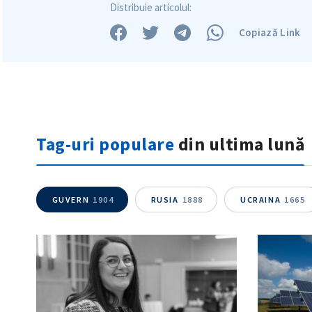
Distribuie articolul:
Copiază Link
Tag-uri populare
din ultima lună
GUVERN
1904
RUSIA
1888
UCRAINA
1665