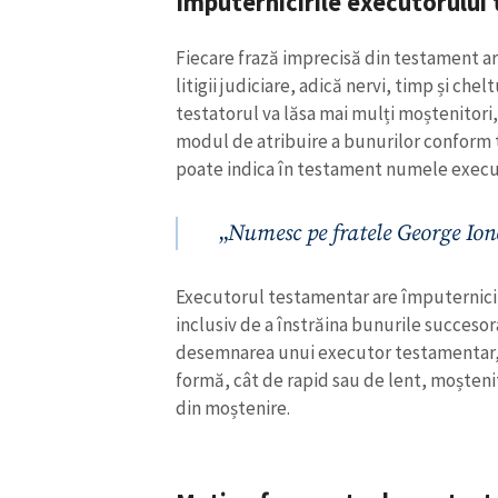
Împuternicirile executorului
Fiecare frază imprecisă din testament ar 
litigii judiciare, adică nervi, timp și che
testatorul va lăsa mai mulți moștenitori, 
modul de atribuire a bunurilor conform 
poate indica în testament numele execu
„
Numesc pe fratele George Io
Executorul testamentar are împuterniciri
inclusiv de a înstrăina bunurile succesor
desemnarea unui executor testamentar, 
formă, cât de rapid sau de lent, moșteni
din moștenire.