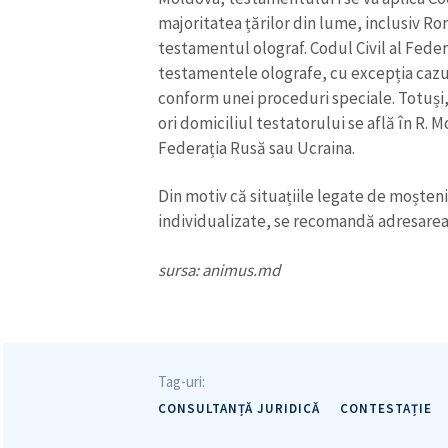
majoritatea țărilor din lume, inclusiv Ro
testamentul olograf. Codul Civil al Feder
testamentele olografe, cu excepția cazul
conform unei proceduri speciale. Totuși
ori domiciliul testatorului se află în R. M
Federația Rusă sau Ucraina.
Din motiv că situațiile legate de moșten
individualizate, se recomandă adresarea
sursa: animus.md
Tag-uri:
CONSULTANȚĂ JURIDICĂ
CONTESTAȚIE