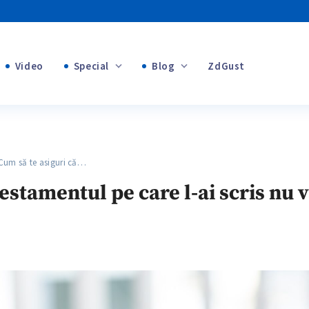
Video
Special
Blog
ZdGust
Banii tăi
+1
+1
m să te asiguri că…
+2
estamentul pe care l-ai scris nu v
+1