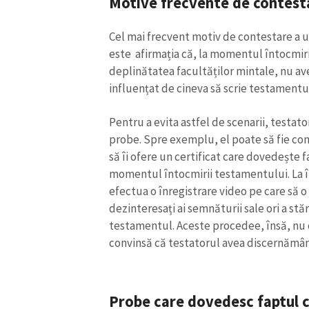
Motive frecvente de contest
Cel mai frecvent motiv de contestare a 
este afirmația că, la momentul întocmiri
deplinătatea facultăților mintale, nu av
influențat de cineva să scrie testamentul
Pentru a evita astfel de scenarii, testa
probe. Spre exemplu, el poate să fie con
să îi ofere un certificat care dovedește 
momentul întocmirii testamentului. La 
efectua o înregistrare video pe care să 
dezinteresați ai semnăturii sale ori a stă
ȘTIREA MEA
testamentul. Aceste procedee, însă, nu o
convinsă că testatorul avea discernămâ
Titlu știre
Fotografie
Probe care dovedesc faptul că