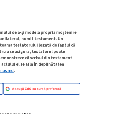
omului de a-și modela propria moștenire
 unilateral, numit testament. Un
teama testatorului legată de faptul că
tru a se asigura, testatorul poate
demonstreze că scrisul din testament
 actului el se afla în deplinătatea
imus.md
.
Adaugă
ZdG
ca sursă preferată