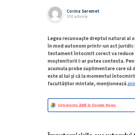
Corina Seremet
330 articole
Legea recunoaște dreptul natural al 
în mod autonom printr-un act juridic
testament întocmit corect va reduce 
moștenitorii l-ar putea contesta. Pen
acumula probe suplimentare care să 
este al lui și că la momentul întocmirii
facultăților mintale, menționează
an
Urmărește
ZdG
în Google News