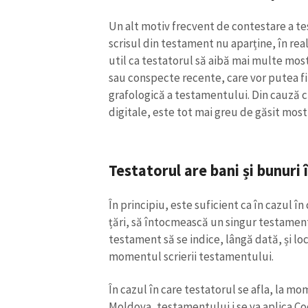
Link media
Un alt motiv frecvent de contestare a te
scrisul din testament nu aparține, în reali
util ca testatorul să aibă mai multe mostr
sau conspecte recente, care vor putea fi 
Mesajul știrei
grafologică a testamentului. Din cauză c
digitale, este tot mai greu de găsit most
Testatorul are bani și bunuri 
În principiu, este suficient ca în cazul î
țări, să întocmească un singur testament
testament să se indice, lângă dată, și loc
momentul scrierii testamentului.
În cazul în care testatorul se afla, la mo
Moldova, testamentului i se va aplica Cod