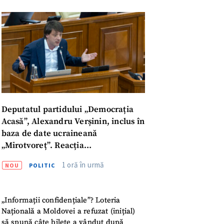
Deputatul partidului „Democrația
Acasă”, Alexandru Verșinin, inclus în
baza de date ucraineană
„Mirotvoreț”. Reacția
parlamentarului
1 oră în urmă
NOU
POLITIC
„Informații confidențiale”? Loteria
Națională a Moldovei a refuzat (inițial)
să spună câte bilete a vândut după