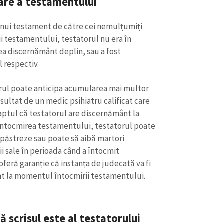
are a testamentului
unui testament de către cei nemulțumiți
i testamentului, testatorul nu era în
ea discernământ deplin, sau a fost
 respectiv.
torul poate anticipa acumularea mai multor
sultat de un medic psihiatru calificat care
faptul că testatorul are discernământ la
întocmirea testamentului, testatorul poate
o păstreze sau poate să aibă martori
rii sale în perioada când a întocmit
CONTACT SURSĂ
feră garanție că instanța de judecată va fi
Sursă anonimă
nt la momentul întocmirii testamentului.
+ Adaugă titlu
Nume
+ Numele 
+ Încarcă imagine
 scrisul este al testatorului