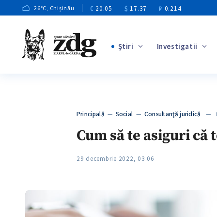
€
20.05
$
17.37
₽
0.214
26
°C
, Chișinău
Ştiri
Investigatii
+1
+3
+7
+4
Principală
—
Social
—
Consultanţă juridică
— Cu
+6
Cum să te asiguri că t
29 decembrie 2022, 03:06