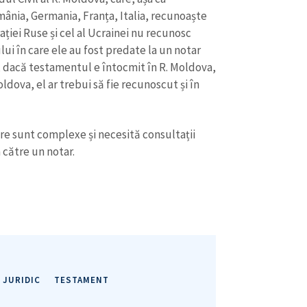
mânia, Germania, Franța, Italia, recunoaște
ației Ruse și cel al Ucrainei nu recunosc
ui în care ele au fost predate la un notar
, dacă testamentul e întocmit în R. Moldova,
oldova, el ar trebui să fie recunoscut și în
ire sunt complexe și necesită consultații
 către un notar.
JURIDIC
TESTAMENT