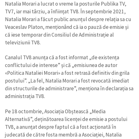
Natalia Morari a lucrat o vreme la posturile Publika TV,
TV7, iar mai târziu, a înființat TV8. În septembrie 2021,
Natalia Morari a făcut public anunțul despre relația sa cu
Veaceslav Platon, menționând că ia o pauză de emisie și
că iese temporar din Consiliul de Administrație al
televiziunii TV8.
Canalul TV8 anunța că a fost informat „de existența
conflictului de interese” și că „emisiunea de autor
«Politica Nataliei Morari» a fost retrasă definitiv din grila
postului”. „La fel, Natalia Morari a fost revocată imediat
din structurile de administrare”, menționa în declarația sa
administrația TV8.
Pe 18 octombrie, Asociația Obștească „Media
Alternativă”, deținătoarea licenței de emisie a postului
TV8, a anunțat despre faptul că a fost acționată în
judecată de către fosta membră a Asociației, Natalia