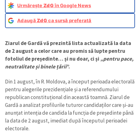
Urmărește
ZdG
în Google News
Adaugă
ZdG
ca sursă preferată
Ziarul de Gardă vă prezintă lista actualizată la data
de 2 august a celor care au promis să lupte pentru
fotoliul de președinte… și nu doar, ci și
„pentru pace,
neutralitate și binele țării
”.
Din 1 august, în R. Moldova, a început perioada electorală
pentru alegerile prezidențiale și a referendumului
republican constituțional din această toamnă. Ziarul de
Gardă a analizat profilurile tuturor candidaților care și-au
anunțat intenția de candida la funcția de președinte până
la data de 2 august, imediat după începutul perioadei
electorale.