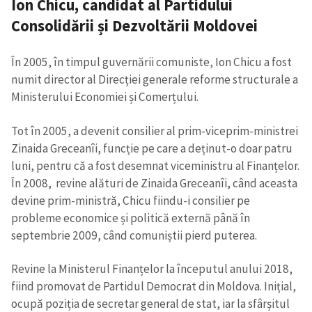
Ion Chicu
,
candidat al Partidului
Consolidării și Dezvoltării Moldovei
În 2005, în timpul guvernării comuniste, Ion Chicu a fost
numit director al Direcției generale reforme structurale a
Ministerului Economiei și Comerțului.
Tot în 2005, a devenit consilier al prim-viceprim-ministrei
Zinaida Greceanîi, funcție pe care a deținut-o doar patru
luni, pentru că a fost desemnat viceministru al Finanțelor.
În 2008, revine alături de Zinaida Greceanîi, când aceasta
devine prim-ministră, Chicu fiindu-i consilier pe
probleme economice și politică externă până în
septembrie 2009, când comuniștii pierd puterea.
Revine la Ministerul Finanțelor la începutul anului 2018,
fiind promovat de Partidul Democrat din Moldova. Inițial,
ocupă poziția de secretar general de stat, iar la sfârșitul