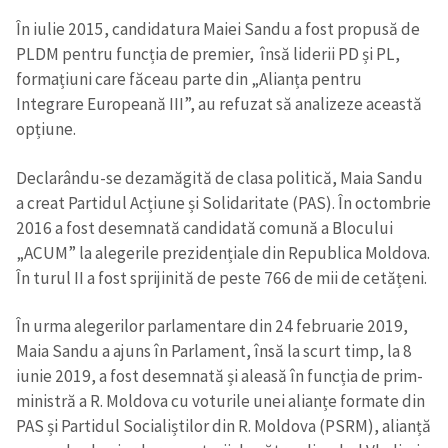
În iulie 2015, candidatura Maiei Sandu a fost propusă de
PLDM pentru funcția de premier, însă liderii PD și PL,
formațiuni care făceau parte din „Alianța pentru
Integrare Europeană III”, au refuzat să analizeze această
opțiune.
Declarându-se dezamăgită de clasa politică, Maia Sandu
a creat Partidul Acțiune și Solidaritate (PAS). În octombrie
2016 a fost desemnată candidată comună a Blocului
„ACUM” la alegerile prezidențiale din Republica Moldova.
În turul II a fost sprijinită de peste 766 de mii de cetățeni.
În urma alegerilor parlamentare din 24 februarie 2019,
Maia Sandu a ajuns în Parlament, însă la scurt timp, la 8
iunie 2019, a fost desemnată și aleasă în funcția de prim-
ministră a R. Moldova cu voturile unei alianțe formate din
PAS și Partidul Socialiștilor din R. Moldova (PSRM), alianță