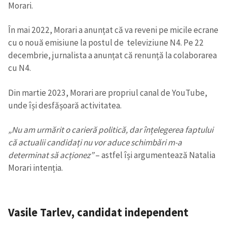
Morari.
În mai 2022, Morari a anunțat că va reveni pe micile ecrane
cu o nouă emisiune la postul de televiziune N4. Pe 22
decembrie, jurnalista a anunțat că renunță la colaborarea
cu N4.
Din martie 2023, Morari are propriul canal de YouTube,
unde își desfășoară activitatea.
„Nu am urmărit o carieră politică, dar înțelegerea faptului
că actualii candidați nu vor aduce schimbări m-a
determinat să acționez”
– astfel își argumentează Natalia
Morari intenția.
Vasile Tarlev
,
candidat independent