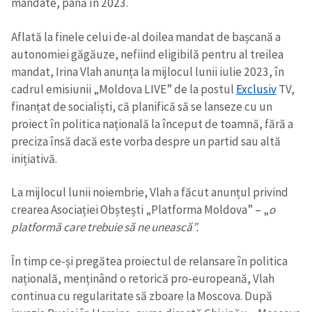
mandate, până în 2023.
Aflată la finele celui de-al doilea mandat de bașcană a
autonomiei găgăuze, nefiind eligibilă pentru al treilea
mandat, Irina Vlah anunța la mijlocul lunii iulie 2023, în
cadrul emisiunii „Moldova LIVE” de la postul
Exclusiv
TV,
finanțat de socialiști, că planifică să se lanseze cu un
proiect în politica națională la început de toamnă, fără a
preciza însă dacă este vorba despre un partid sau altă
inițiativă.
La mijlocul lunii noiembrie, Vlah a făcut anunțul privind
crearea Asociației Obștești „Platforma Moldova” – „
o
platformă care trebuie să ne unească”.
În timp ce-și pregătea proiectul de relansare în politica
națională, menținând o retorică pro-europeană, Vlah
continua cu regularitate să zboare la Moscova. După