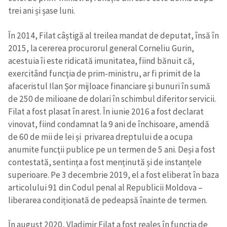
trei ani și șase luni.
În 2014, Filat câștigă al treilea mandat de deputat, însă în
2015, la cererea procurorul general Corneliu Gurin,
acestuia îi este ridicată imunitatea, fiind bănuit că,
exercitând funcţia de prim-ministru, ar fi primit de la
afaceristul Ilan Șor mijloace financiare şi bunuri în sumă
ȘTIREA MEA
de 250 de milioane de dolari în schimbul diferitor servicii.
Titlu știre
+ Adaugă titlu
Filat a fost plasat în arest. În iunie 2016 a fost declarat
vinovat, fiind condamnat la 9 ani de închisoare, amendă
de 60 de mii de lei și privarea dreptului de a ocupa
Fotografie
+ Încarcă imagine
anumite funcţii publice pe un termen de 5 ani. Deși a fost
contestată, sentința a fost menținută și de instanțele
Link media
+ Link media
superioare. Pe 3 decembrie 2019, el a fost eliberat în baza
articolului 91 din Codul penal al Republicii Moldova –
liberarea condiționată de pedeapsă înainte de termen.
Mesajul știrei
+ Mesajul știrei
În august 2020, Vladimir Filat a fost reales în funcția de