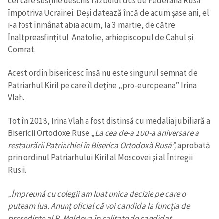
cel care susține deschis războiul dus de Federația Rusă
împotriva Ucrainei. Deși datează încă de acum șase ani, el
i-a fost înmânat abia acum, la 3 martie, de către
Înaltpreasfințitul Anatolie, arhiepiscopul de Cahul și
Comrat.
Acest ordin bisericesc însă nu este singurul semnat de
Patriarhul Kiril pe care îl deține „pro-europeana” Irina
Vlah.
Tot în 2018, Irina Vlah a fost distinsă cu medalia jubiliară a
Bisericii Ortodoxe Ruse „
La cea de-a 100-a aniversare a
restaurării Patriarhiei în Biserica Ortodoxă Rusă”,
aprobată
prin ordinul Patriarhului Kiril al Moscovei şi al Întregii
Rusii.
„Împreună cu colegii am luat unica decizie pe care o
puteam lua. Anunț oficial că voi candida la funcția de
președinte al R. Moldova în calitate de candidat