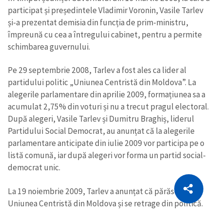
participat și președintele Vladimir Voronin, Vasile Tarlev
și-a prezentat demisia din funcția de prim-ministru,
împreună cu cea a întregului cabinet, pentru a permite
schimbarea guvernului.
Pe 29 septembrie 2008, Tarlev a fost ales ca lider al
partidului politic „Uniunea Centristă din Moldova”. La
alegerile parlamentare din aprilie 2009, formațiunea sa a
acumulat 2,75% din voturi și nu a trecut pragul electoral.
După alegeri, Vasile Tarlev și Dumitru Braghiș, liderul
Partidului Social Democrat, au anunțat că la alegerile
parlamentare anticipate din iulie 2009 vor participa pe o
listă comună, iar după alegeri vor forma un partid social-
democrat unic.
CITEȘTE
La 19 noiembrie 2009, Tarlev a anunțat că părăsește
Citește articolul
Copiază Link
Uniunea Centristă din Moldova și se retrage din politică.