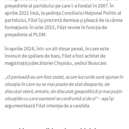
președinte al partidului pe care l-a fondat în 2007. În
aprilie 2021 însă, la ședința Consiliului Național Politic al
CONTACT SURSĂ
partidului, Filat își prezintă demisia și pleacă de la cârma
Sursă anonimă
formațiunii. În iulie 2023, Filat revine în funcția de
președinte al PLDM.
Nume
+ Numele meu
În aprilie 2024, într-un alt dosar penal, în care este
Email
+ Emailul meu
învinuit de spălare de bani, Filat a fost achitat de
magistrații judecătoriei Chișinău, sediul Buiucani.
Telefon
+ Telefon personal
„O perioadă eu am fost izolat, acum lucrurile sunt ajunse în
Am citit și sunt de
situația în care nu se mai poate de stat deoparte, de
acord cu
politica de
discutat steril, emotiv, de discutat geopolitică și mai puțin
confidențialitate
.
situațiile cu care oamenii se confruntă zi de zi”
– așa își
argumentează Filat intenția de a candida.
TRIMITE ȘTIREA