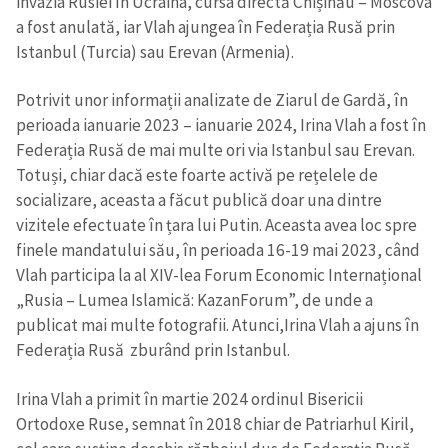
invazia Rusiei în Ucraina, cursa directă Chișinău – Moscova
a fost anulată, iar Vlah ajungea în Federația Rusă prin
Istanbul (Turcia) sau Erevan (Armenia).
Potrivit unor informații analizate de Ziarul de Gardă, în
perioada ianuarie 2023 – ianuarie 2024, Irina Vlah a fost în
Federația Rusă de mai multe ori via Istanbul sau Erevan.
Totuși, chiar dacă este foarte activă pe rețelele de
socializare, aceasta a făcut publică doar una dintre
vizitele efectuate în țara lui Putin. Aceasta avea loc spre
finele mandatului său, în perioada 16-19 mai 2023, când
Vlah participa la al XIV-lea Forum Economic Internațional
„Rusia – Lumea Islamică: KazanForum”, de unde a
publicat mai multe fotografii. Atunci,Irina Vlah a ajuns în
Federația Rusă zburând prin Istanbul.
Irina Vlah a primit în martie 2024 ordinul Bisericii
Ortodoxe Ruse, semnat în 2018 chiar de Patriarhul Kiril,