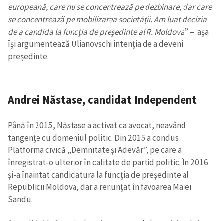
europeană, care nu se concentrează pe dezbinare, dar care
se concentrează pe mobilizarea societății. Am luat decizia
de a candida la funcția de președinte al R. Moldova
” – așa
își argumentează Ulianovschi intenția de a deveni
președinte.
Andrei Năstase
,
candidat Independent
Până în 2015, Năstase a activat ca avocat, neavând
tangențe cu domeniul politic. Din 2015 a condus
Platforma civică „Demnitate și Adevăr”, pe care a
înregistrat-o ulterior în calitate de partid politic. În 2016
și-a înaintat candidatura la funcția de președinte al
Republicii Moldova, dar a renunțat în favoarea Maiei
Sandu.