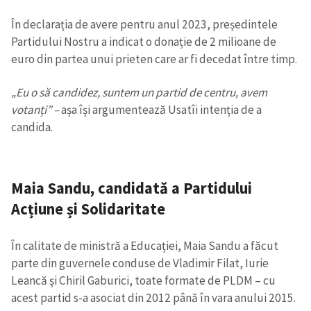
În declarația de avere pentru anul 2023, președintele
Partidului Nostru a indicat o donație de 2 milioane de
euro din partea unui prieten care ar fi decedat între timp.
„Eu o să candidez, suntem un partid de centru, avem
votanți” –
așa își argumentează Usatîi intenția de a
candida.
Maia Sandu, candidată a Partidului
Acțiune și Solidaritate
În calitate de ministră a Educației, Maia Sandu a făcut
parte din guvernele conduse de Vladimir Filat, Iurie
Leancă şi Chiril Gaburici, toate formate de PLDM – cu
acest partid s-a asociat din 2012 până în vara anului 2015.