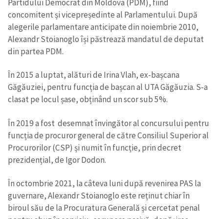
Partidului Democrat din Moldova (PDM), fiind
concomitent și vicepreședinte al Parlamentului. După
alegerile parlamentare anticipate din noiembrie 2010,
Alexandr Stoianoglo își păstrează mandatul de deputat
din partea PDM.
În 2015 a luptat, alături de Irina Vlah, ex-bașcana
Găgăuziei, pentru funcția de bașcan al UTA Găgăuzia. S-a
clasat pe locul șase, obținând un scor sub 5%.
În 2019 a fost desemnat învingător al concursului pentru
funcția de procuror general de către Consiliul Superior al
Procurorilor (CSP) și numit în funcție, prin decret
prezidențial, de Igor Dodon.
În octombrie 2021, la câteva luni după revenirea PAS la
guvernare, Alexandr Stoianoglo este reținut chiar în
biroul său de la Procuratura Generală și cercetat penal