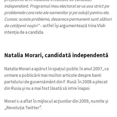
independent. Programul meu electoral se va axa strict pe
problemele concrete ale oamenilor și pe soluții pentru ele.
Cunosc aceste probleme, deoarece permanent sunt alături
de cetățenii noștri” –
astfel își argumentează Irina Vlah
intenția de a candida.
Natalia Morari
,
candidată independentă
Natalia Morari a apărut în spațiul public în anul 2007, ca
urmare a publicării mai multor articole despre banii
partidului de guvernământ din F. Rusă. În 2008 a plecat
din Rusia și nu a mai fost lăsată să intre înapoi.
Morari s-a aflat în mijlocul acțiunilor din 2009, numite și
„Revoluția Twitter”.