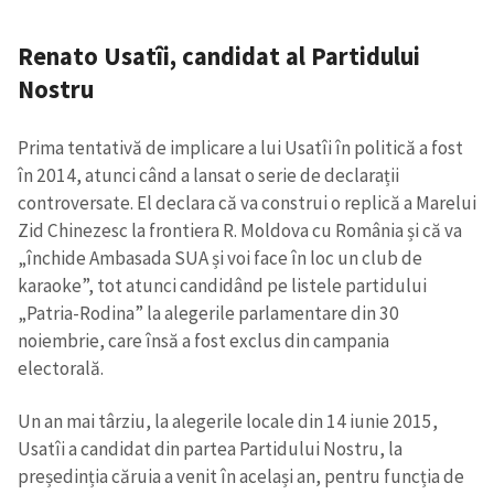
Renato Usatîi
,
candidat al Partidului
Nostru
Prima tentativă de implicare a lui Usatîi în politică a fost
în 2014, atunci când a lansat o serie de declarații
controversate. El declara că va construi o replică a Marelui
Zid Chinezesc la frontiera R. Moldova cu România și că va
„închide Ambasada SUA și voi face în loc un club de
karaoke”, tot atunci candidând pe listele partidului
„Patria-Rodina” la alegerile parlamentare din 30
noiembrie, care însă a fost exclus din campania
electorală.
Un an mai târziu, la alegerile locale din 14 iunie 2015,
Usatîi a candidat din partea Partidului Nostru, la
președinția căruia a venit în același an, pentru funcția de