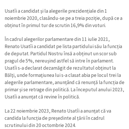
Usatîi a candidat și la alegerile prezidențiale din 1
noiembrie 2020, clasându-se pe a treia poziție, după ce a
obținut în primul tur de scrutin 16,9% din voturi.
În cadrul alegerilor parlamentare din 11 iulie 2021,
Renato Usatîi a candidat pe lista partidului său la funcția
de deputat. Partidul Nostru însă a obținut un scor sub
pragul de 5%, nereușind astfel să intre în parlament.
Usatîi s-a declarat dezamăgit de rezultatul obţinut la
Bălţi, unde formaţiunea lui s-a clasat abia pe locul trei la
alegerile parlamentare, anunțând că renunță la funcția de
primar și se retrage din politică. La începutul anului 2023,
Usatîi a anunțat că revine în politică.
La 22 noiembrie 2023, Renato Usatîi a anunțat că va
candida la funcția de președinte al țării în cadrul
scrutinului din 20 octombrie 2024.