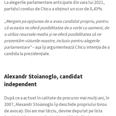
La alegerile parlamentare anticipate din vara lui 2021,
partidul condus de Chicu a obținut un scor de 0,43%.
SUSȚINE
„Mergem pe opțiunea de a avea candidat propriu, pentru
că aceasta ne oferă posibilitatea de a vorbi cu oamenii, de
a utiliza resursele media și ne oferă posibilitatea să ne
prezentăm viziunile noastre, inclusiv pentru alegerile
parlamentare”
– așa își argumentează Chicu intenția de a
candida la prezidențiale.
Alexandr Stoianoglo
, c
andidat
independent
După ce a activat în calitate de procuror mai mulți ani, în
2007, Alexandr Stoianoglo își deschide propriului birou
de avocați. Doi ani mai târziu, devine deputat pe lista