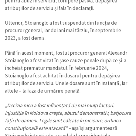
pentru abuz în serviciu, corupere pasivă, depășirea
atribuțiilor de serviciu și fals în declarații.
Ulterior, Stoianoglo a fost suspendat din funcția de
procuror general, iar doi ani mai târziu, în septembrie
2023, a fost demis.
Până în acest moment, fostul procuror general Alexandr
Stoianoglo a fost vizat în șase cauze penale după ce și-a
încheiat prematur mandatul. În februarie 2024,
Stoianoglo a fost achitat în dosarul pentru depășirea
atribuțiilor de serviciu. Unele dosare sunt în instanță, iar
altele – la faza de urmărire penală.
„Decizia mea a fost influențată de mai mulți factori:
injustiția în Moldova crește, abuzul demonstrativ, batjocura
față de oameni. Legile sunt călcate în picioare, ordinea
constituțională este atacată” –
așa își argumentează
Stoianoglo intenția de a candida la prezidențiale.