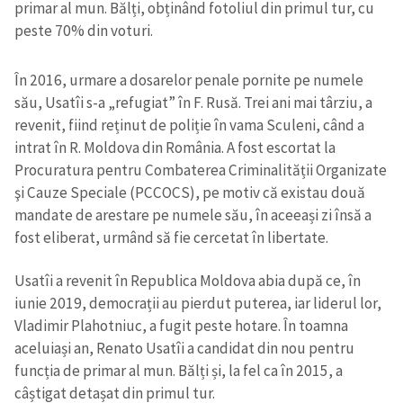
primar al mun. Bălți, obținând fotoliul din primul tur, cu
peste 70% din voturi.
În 2016, urmare a dosarelor penale pornite pe numele
său, Usatîi s-a „refugiat” în F. Rusă. Trei ani mai târziu, a
revenit, fiind reținut de poliție în vama Sculeni, când a
intrat în R. Moldova din România. A fost escortat la
Procuratura pentru Combaterea Criminalității Organizate
şi Cauze Speciale (PCCOCS), pe motiv că existau două
mandate de arestare pe numele său, în aceeași zi însă a
fost eliberat, urmând să fie cercetat în libertate.
Usatîi a revenit în Republica Moldova abia după ce, în
iunie 2019, democrații au pierdut puterea, iar liderul lor,
Vladimir Plahotniuc, a fugit peste hotare. În toamna
aceluiași an, Renato Usatîi a candidat din nou pentru
funcția de primar al mun. Bălți și, la fel ca în 2015, a
câștigat detașat din primul tur.