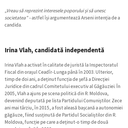
„Vreau să reprezint interesele poporului și să unesc
societatea” –
astfel își argumentează Arseni intenția de a
candida.
Irina Vlah
,
candidată independentă
Irina Vlah a activat în calitate de juristă la Inspectoratul
Fiscal din orașul Ceadîr-Lunga până în 2003. Ulterior,
timp de doi ani, a deținut funcția de şefă a Direcţiei
Juridice din cadrul Comitetului executiv al Găgăuziei. În
2005, Vlah a ajuns pe scena politică din R. Moldova,
devenind deputată pe lista Partidului Comuniștilor. Zece
ani mai târziu, în 2015, a fost aleasă bașcană a autonomiei
găgăuze, fiind susținută de Partidul Socialiștilor din R.
Moldova, funcție pe care a deținut-o timp de două