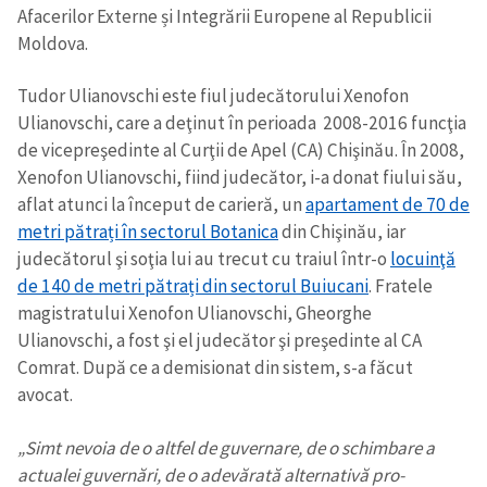
Afacerilor Externe și Integrării Europene al Republicii
Moldova.
Tudor Ulianovschi este fiul judecătorului Xenofon
Ulianovschi, care a deţinut în perioada 2008-2016 funcţia
de vicepreşedinte al Curţii de Apel (CA) Chişinău. În 2008,
Xenofon Ulianovschi, fiind judecător, i-a donat fiului său,
aflat atunci la început de carieră, un
apartament de 70 de
metri pătrați în sectorul Botanica
din Chişinău, iar
judecătorul şi soţia lui au trecut cu traiul într-o
locuinţă
de 140 de metri pătrați din sectorul Buiucani
. Fratele
magistratului Xenofon Ulianovschi, Gheorghe
Ulianovschi, a fost şi el judecător şi preşedinte al CA
Comrat. După ce a demisionat din sistem, s-a făcut
avocat.
„Simt nevoia de o altfel de guvernare, de o schimbare a
actualei guvernări, de o adevărată alternativă pro-