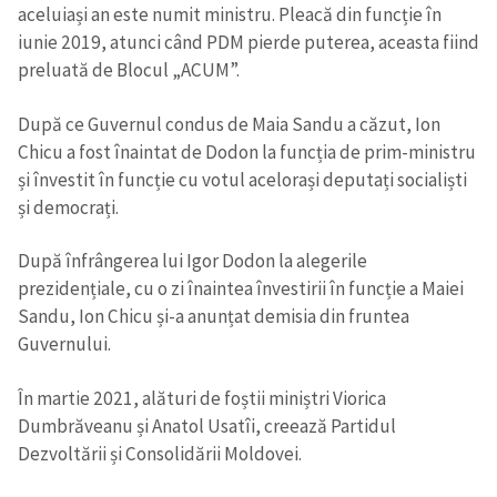
aceluiași an este numit ministru. Pleacă din funcție în
iunie 2019, atunci când PDM pierde puterea, aceasta fiind
preluată de Blocul „ACUM”.
După ce Guvernul condus de Maia Sandu a căzut, Ion
Chicu a fost înaintat de Dodon la funcția de prim-ministru
și învestit în funcție cu votul acelorași deputați socialiști
și democrați.
După înfrângerea lui Igor Dodon la alegerile
prezidențiale, cu o zi înaintea învestirii în funcție a Maiei
Sandu, Ion Chicu și-a anunțat demisia din fruntea
Guvernului.
În martie 2021, alături de foștii miniștri Viorica
Dumbrăveanu și Anatol Usatîi, creează Partidul
Dezvoltării și Consolidării Moldovei.