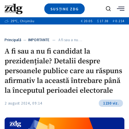
SUSȚINE ZDG
+4
Caută
+1
29
°C
, Chișinău
€
20.05
$
17.38
₽
0.214
Ştiri
+11
+8
Investigatii
Banii tăi
+4
Principală
—
IMPORTANTE
— A fi sau a nu…
Video
A fi sau a nu fi candidat la
Special
prezidențiale? Detalii despre
Blog
+1
ZdGust
persoanele publice care au răspuns
afirmativ la această întrebare până
la începutul perioadei electorale
2 august 2024, 09:14
1230 viz.