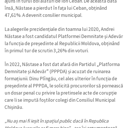
ajuns în turul doi alături de Ion Ceban. De această dată
însă, Năstase a pierdut în fața lui Ceban, obținând
47,61%. A devenit consilier municipal.
La alegerile prezidențiale din toamna lui 2020, Andrei
Năstase a fost candidatul Platformei Demnitate și Adevăr
la funcția de președinte al Republicii Moldova, obținând
în primul tur de scrutin 3,26% din voturi.
În 2022, Năstase a fost dat afară din Partidul „Platforma
Demnitate și Adevăr” (PPPDA) și acuzat de ruinarea
formațiunii. Dinu Plîngău, cel ales ulterior în funcția de
președinte al PPPDA, le solicită procurorilor să pornească
un dosar penal cu privire la pretinsele acte de corupție
care li se impută foștilor colegi din Consiliul Municipal
Chișinău.
„Nu aș mai fi ieșit în spațiul public dacă în Republica