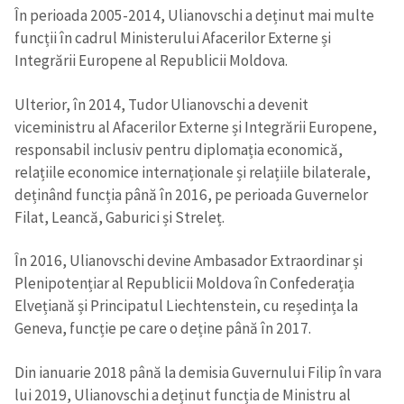
În perioada 2005-2014, Ulianovschi a deținut mai multe
funcții în cadrul Ministerului Afacerilor Externe și
Integrării Europene al Republicii Moldova.
Ulterior, în 2014, Tudor Ulianovschi a devenit
viceministru al Afacerilor Externe și Integrării Europene,
responsabil inclusiv pentru diplomația economică,
relațiile economice internaționale și relațiile bilaterale,
deținând funcția până în 2016, pe perioada Guvernelor
Filat, Leancă, Gaburici și Streleț.
În 2016, Ulianovschi devine Ambasador Extraordinar și
Plenipotențiar al Republicii Moldova în Confederația
Elvețiană și Principatul Liechtenstein, cu reședința la
Geneva, funcție pe care o deține până în 2017.
Trimite o informație
Despre ZdG
in English
на русском
Din ianuarie 2018 până la demisia Guvernului Filip în vara
lui 2019, Ulianovschi a deținut funcția de Ministru al