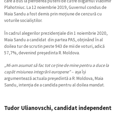
care a dus la pierderea puterii de către oligarhul Vladimir
Plahotniuc. La 12 noiembrie 2019, Guvernul condus de
Maia Sandu a fost demis prin moțiune de cenzură cu
voturile socialiștilor.
În cadrul alegerilor prezidențiale din 1 noiembrie 2020,
Maia Sandu a candidat din partea PAS, obținând în al
doilea tur de scrutin peste 943 de mii de voturi, adică
57,7%, devenind președinta R. Moldova.
„
Mi-am asumat să fac tot ce ține de mine pentru a duce la
capăt misiunea integrării europene” –
așa își
argumentează actuala președintă a R. Moldova, Maia
Sandu, intenția de a candida pentru al doilea mandat.
Tudor Ulianovschi
, c
andidat independent