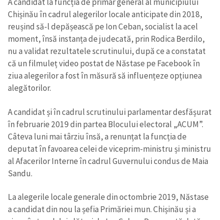
A candidat la funcția de primar general al municipiului
Chișinău în cadrul alegerilor locale anticipate din 2018,
reușind să-l depășească pe Ion Ceban, socialist la acel
moment, însă instanța de judecată, prin Rodica Berdilo,
nu a validat rezultatele scrutinului, după ce a constatat
că un filmuleț video postat de Năstase pe Facebook în
ziua alegerilor a fost în măsură să influențeze opțiunea
alegătorilor.
A candidat și în cadrul scrutinului parlamentar desfășurat
în februarie 2019 din partea Blocului electoral „ACUM”.
Câteva luni mai târziu însă, a renunțat la funcția de
deputat în favoarea celei de viceprim-ministru și ministru
al Afacerilor Interne în cadrul Guvernului condus de Maia
Sandu.
La alegerile locale generale din octombrie 2019, Năstase
a candidat din nou la șefia Primăriei mun. Chișinău și a