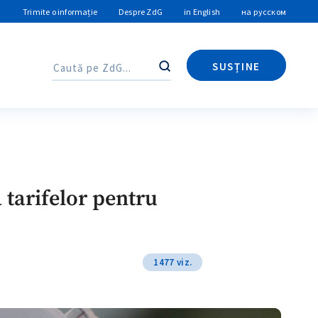
Trimite o informație
Despre ZdG
in English
на русском
SUSȚINE
Caută
Caută
 tarifelor pentru
1477 viz.