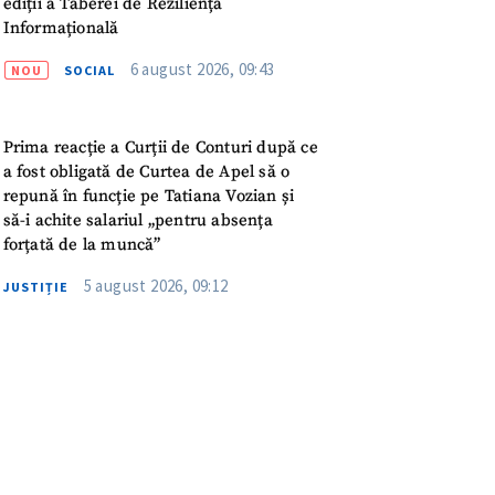
ediții a Taberei de Reziliență
meu
Informațională
rsonal
6 august 2026, 09:43
NOU
SOCIAL
ord cu
politica de
Prima reacție a Curții de Conturi după ce
a fost obligată de Curtea de Apel să o
IREA
repună în funcție pe Tatiana Vozian și
să-i achite salariul „pentru absența
forțată de la muncă”
5 august 2026, 09:12
JUSTIȚIE