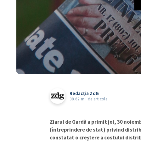
Redacția ZdG
38.62 mii de articole
Ziarul de Gardă a primit joi, 30 noiem
(întreprindere de stat) privind distrib
constatat o creștere a costului distri