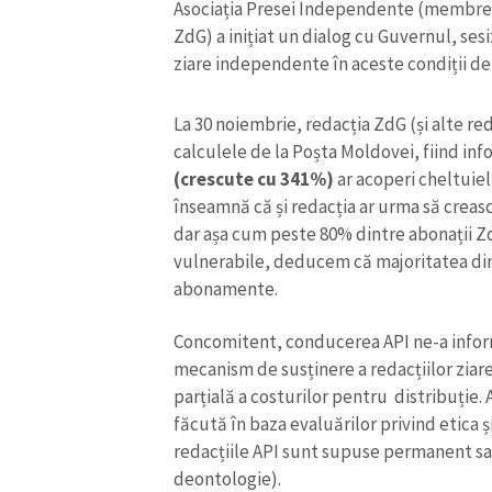
Asociația Presei Independente (membre a
ZdG) a inițiat un dialog cu Guvernul, sesi
ziare independente în aceste condiții de
La 30 noiembrie, redacția ZdG (și alte re
calculele de la Poșta Moldovei, fiind inf
(crescute cu 341%)
ar acoperi cheltuieli
înseamnă că și redacția ar urma să crea
dar așa cum peste 80% dintre abonații Z
vulnerabile, deducem că majoritatea din
abonamente.
Concomitent, conducerea API ne-a infor
ȘTIREA MEA
mecanism de susținere a redacțiilor zia
Titlu știre
parțială a costurilor pentru distribuție.
făcută în baza evaluărilor privind etica
redacțiile API sunt supuse permanent sau
Fotografie
deontologie).