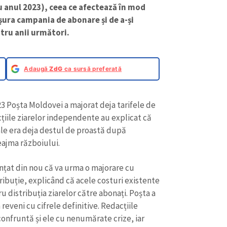
 anul 2023), ceea ce afectează în mod
ășura campania de abonare și de a-și
tru anii următori.
Adaugă
ZdG
ca sursă preferată
3 Poșta Moldovei a majorat deja tarifele de
cțiile ziarelor independente au explicat că
nale era deja destul de proastă după
eajma războiului.
nțat din nou că va urma o majorare cu
ribuție, explicând că acele costuri existente
 distribuția ziarelor către abonați. Poșta a
 reveni cu cifrele definitive. Redacțiile
onfruntă și ele cu nenumărate crize, iar