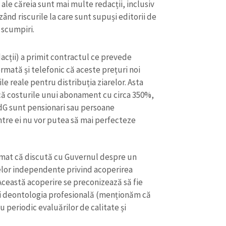
le căreia sunt mai multe redacții, inclusiv
zând riscurile la care sunt supuși editorii de
 scumpiri.
dacții) a primit contractul ce prevede
ormată și telefonic că aceste prețuri noi
le reale pentru distribuția ziarelor. Asta
scă costurile unui abonament cu circa 350%,
dG sunt pensionari sau persoane
tre ei nu vor putea să mai perfecteze
mat că discută cu Guvernul despre un
CONTACT SURSĂ
relor independente privind acoperirea
Sursă anonimă
+ Adaugă titlu
 Această acoperire se preconizează să fie
 și deontologia profesională (menționăm că
Nume
+ Numele 
 periodic evaluărilor de calitate și
+ Încarcă imagine