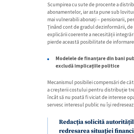
Scumpirea cu sute de procente a distri
abonamentelor, iar asta pune sub lovitur
mai vulnerabili abonați – pensionarii, per
Ținând cont de gradul dezinformării, de 
explicării coerente a necesității integrăr
pierde această posibilitate de informare
Modelele de finanțare din bani publ
excludă implicațiile politice
Mecanismul posibilei compensări de către
a creșterii costului pentru distribuție tr
încât să nu poată fi viciat de interese op
servesc interesul public nu își redreseaz
Redacția solicită autoritățil
redresarea situației financi