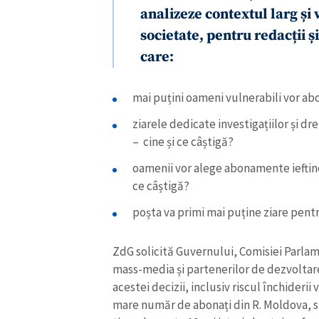
analizeze contextul larg și
societate, pentru redacții ș
care:
mai puțini oameni vulnerabili vor ab
ziarele dedicate investigațiilor și d
– cine și ce câștigă?
oamenii vor alege abonamente ieftine 
ce câștigă?
poșta va primi mai puține ziare pentru
ZdG solicită Guvernului, Comisiei Parl
mass-media și partenerilor de dezvoltare
acestei decizii, inclusiv riscul închiderii 
mare număr de abonați din R. Moldova, sing