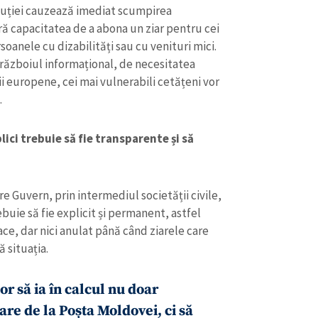
buției cauzează imediat scumpirea
ă capacitatea de a abona un ziar pentru cei
soanele cu dizabilități sau cu venituri mici.
războiul informațional, de necesitatea
ii europene, cei mai vulnerabili cetățeni vor
.
ici trebuie să fie transparente și să
 Guvern, prin intermediul societății civile,
ebuie să fie explicit și permanent, astfel
ace, dar nici anulat până când ziarele care
ă situația.
or să ia în calcul nu doar
are de la Poșta Moldovei, ci să