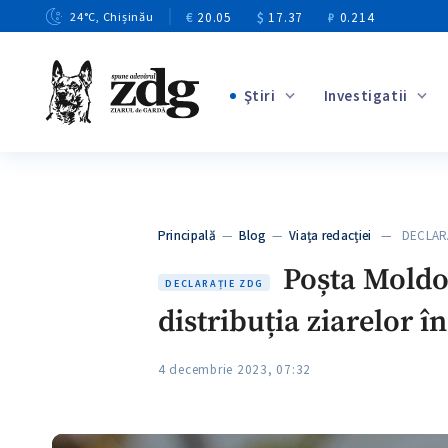
€
20.05
$
17.37
₽
0.214
24
°C
, Chișinău
Ştiri
Investigatii
+4
+1
+13
+10
Principală
—
Blog
—
Viața redacției
— DECLARAȚ
+3
Poșta Moldov
DECLARAȚIE ZDG
distribuția ziarelor 
4 decembrie 2023, 07:32