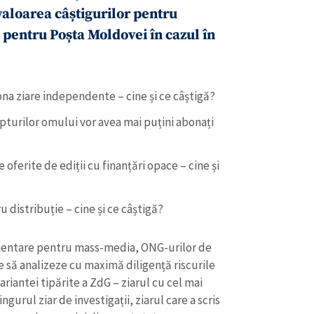
 valoarea câștigurilor pentru
i pentru Poșta Moldovei în cazul în
ona ziare independente – cine și ce câștigă?
repturilor omului vor avea mai puțini abonați
oferite de ediții cu finanțări opace – cine și
 distribuție – cine și ce câștigă?
amentare pentru mass-media, ONG-urilor de
 să analizeze cu maximă diligență riscurile
variantei tipărite a ZdG – ziarul cu cel mai
urul ziar de investigații, ziarul care a scris