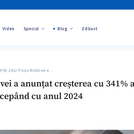
Video
Special
Blog
ZdGust
Banii tăi
IE ZdG/ Poșta Moldovei a…
+1
ei a anunțat creșterea cu 341% a
începând cu anul 2024