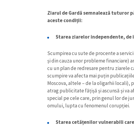
Link media
Ziarul de Gardă semnalează tuturor pă
aceste condiții:
Mesajul știrei
Starea ziarelor independente, de 
Scumpirea cu sute de procente a serviciil
și din cauza unor probleme financiare) ar 
cu un plan de redresare pentru ziarele c
scumpire va afecta mai puțin publicațiile
Moscova, altele – de la oligarhii locali), 
atrag publicitate fățișă și ascunsă și va
special pe cele care, prin genul lor de j
omului, lupta cu fenomenul corupției.
Starea cetățenilor vulnerabili care