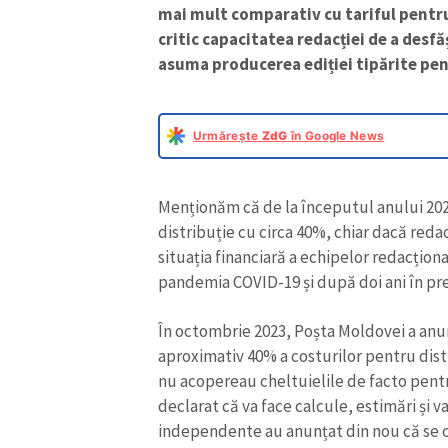
mai mult comparativ cu tariful pentru
critic capacitatea redacției de a desf
asuma producerea ediției tipărite pen
Urmărește
ZdG
în Google News
Menționăm că de la începutul anului 202
distribuție cu circa 40%, chiar dacă reda
situația financiară a echipelor redacțio
pandemia COVID-19 și după doi ani în pr
În octombrie 2023, Poșta Moldovei a anu
aproximativ 40% a costurilor pentru dist
nu acopereau cheltuielile de facto pentru
declarat că va face calcule, estimări și va
independente au anunțat din nou că se c