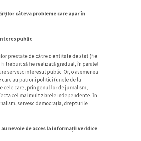
Email
+ Emailul 
+ Link media
rților câteva probleme care apar în
Telefon
+ Telefon pe
Am citit și sunt de ac
+ Mesajul știrei
interes public
confidențialitate
.
TRIMITE ȘT
or prestate de către o entitate de stat (fie
fi trebuit să fie realizată gradual, în paralel
are servesc interesul public. Or, o asemenea
 care au patroni politici (unele de la
pe cele care, prin genul lor de jurnalism,
 afecta cel mai mult ziarele independente, în
urnalism, servesc democrația, drepturile
 au nevoie de acces la informații veridice