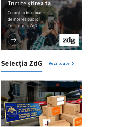
Trimite
știrea ta
Cunoști o informație
de interes public?
Trimite-o la ZdG
Selecția ZdG
Vezi toate