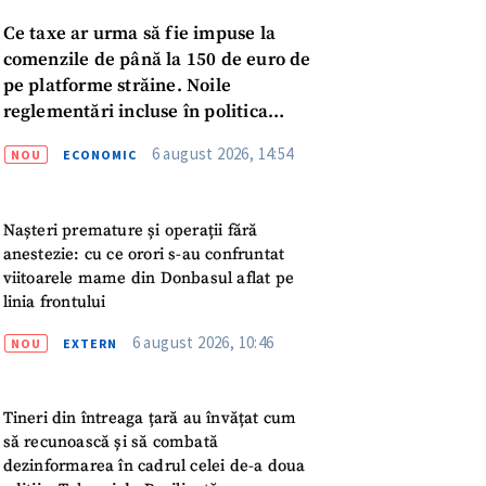
Ce taxe ar urma să fie impuse la
comenzile de până la 150 de euro de
pe platforme străine. Noile
reglementări incluse în politica
fiscală publicată pentru consultări
6 august 2026, 14:54
NOU
ECONOMIC
Nașteri premature și operații fără
anestezie: cu ce orori s-au confruntat
viitoarele mame din Donbasul aflat pe
linia frontului
6 august 2026, 10:46
NOU
EXTERN
Tineri din întreaga țară au învățat cum
meu
să recunoască și să combată
dezinformarea în cadrul celei de-a doua