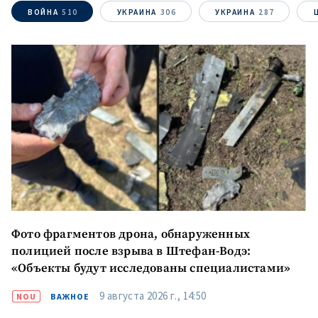
ВОЙНА
510
УКРАИНА
306
УКРАИНА
287
МОЯ НОВОСТЬ
+ Добавить
Заголовок новости
заголовок
+ Загрузить
Фотография
изображение
+ Добавить ссылку на
Ссылка на медиа
медиа
+ Добавить текст
Текст новости
новости
Фото фрагментов дрона, обнаруженных
полицией после взрыва в Штефан-Водэ:
КОНТАКТНЫЙ ИСТОЧНИК
«Объекты будут исследованы специалистами»
Анонимный источник
9 августа 2026 г., 14:50
NOU
ВАЖНОЕ
Имя
+ Моё имя