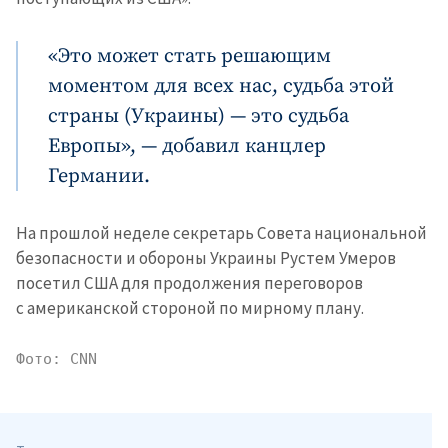
«Это может стать решающим
моментом для всех нас, судьба этой
страны (Украины) — это судьба
Европы», — добавил канцлер
Германии.
Отправить
О ZDG
информацию
На прошлой неделе секретарь Совета национальной
în Română
in English
безопасности и обороны Украины Рустем Умеров
посетил США для продолжения переговоров
с американской стороной по мирному плану.
Фото: CNN