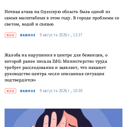
Ночная атака на Одесскую область была одной из
Электронная почта
+ Мой email
самых масштабных в этом году. В городе проблемы со
светом, водой и связью
Телефон
+ Личный телефон
9 августа 2026 г., 12:37
NOU
ВАЖНОЕ
Я прочитал(а) и согласен(на)
с
политикой
Жалоба на нарушения в центре для беженцев, о
конфиденциальности
.
которой ранее писала ZdG: Министерство труда
требует расследования и заявляет, что накажет
ОТПРАВИТЬ НОВОСТЬ
руководство центра «если описанная ситуация
подтвердится»
9 августа 2026 г., 10:30
NOU
ВАЖНОЕ