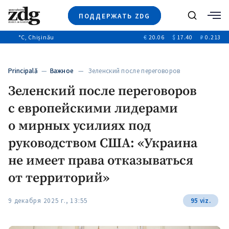
ПОДДЕРЖАТЬ ZDG
Поиск
°C
, Chișinău
€
20.06
$
17.40
₽
0.213
Новости
+4972
+144
Политика
+54
Principală
—
Важное
— Зеленский после переговоров
Расследования
с европейскими лидерами…
Зеленский после переговоров
Общество
+312
+75
с европейскими лидерами
Мнения
Видео
о мирных усилиях под
Выборы 2025
руководством США: «Украина
не имеет права отказываться
от территорий»
9 декабря 2025 г., 13:55
95 viz.