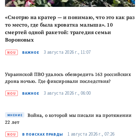
Телефон
+ Личный телефон
«Смотрю на кратер — и понимаю, что это как раз
Я прочитал(а) и согласен(на)
то место, где была кроватка малыша». 10
с
политикой
смертей одной ракетой: трагедия семьи
конфиденциальности
.
Вороновых
ОТПРАВИТЬ НОВОСТЬ
3 августа 2026 г., 11:07
NOU
ВАЖНОЕ
Украинской ПВО удалось обезвредить 163 российских
дрона ночью. Где фиксировали последствия?
3 августа 2026 г., 06:00
NOU
ВАЖНОЕ
Война, о которой мы писали на протяжении
МНЕНИЕ
22 лет
ПОДДЕРЖАТЬ
1 августа 2026 г., 07:26
NOU
В ПОИСКАХ ПРАВДЫ