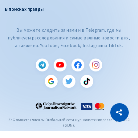
В поисках правды
Вы можете следить за нами и в Telegram, где мы
публикуем расследования и самые важные новости дня,
а также на: YouTube, Facebook, Instagram и TikTok.
CITEȘTE
Citește articolul
Скопировать ссылку
ZdG является членом Глобальной сети журналистских расследований
(GIJN).