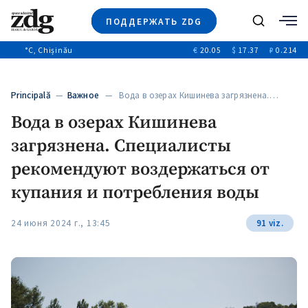
ПОДДЕРЖАТЬ ZDG
Поиск
°C
, Chișinău
€
20.05
$
17.37
₽
0.214
Новости
+4969
+144
Политика
+53
Principală
—
Важное
— Вода в озерах Кишинева загрязнена.…
Расследования
Вода в озерах Кишинева
Общество
+312
+75
загрязнена. Специалисты
Мнения
Видео
рекомендуют воздержаться от
Выборы 2025
купания и потребления воды
24 июня 2024 г., 13:45
91 viz.