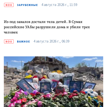
заголовок
4 августа 2026 г., 11:59
NOU
ЗАРУБЕЖНЫЕ
+ Загрузить
Фотография
изображение
Из-под завалов достали тела детей. В Сумах
+ Добавить ссылку на
Ссылка на медиа
российские УАБы разрушили дома и убили трех
медиа
человек
4 августа 2026 г., 06:39
NOU
ВАЖНОЕ
+ Добавить текст
Текст новости
новости
КОНТАКТНЫЙ ИСТОЧНИК
Анонимный источник
Имя
+ Моё имя
Электронная почта
+ Мой email