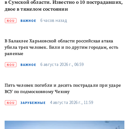
в Сумской области. Известно о 10 пострадавших,
двое в тяжелом состоянии
МОЯ НОВОСТЬ
6 часов назад
NOU
ВАЖНОЕ
+ Добавить
Заголовок новости
заголовок
+ Загрузить
Фотография
В Балаклее Харьковской области российская атака
изображение
убила трех человек. Били и по другим городам, есть
раненые
+ Добавить ссылку на
Ссылка на медиа
медиа
6 августа 2026 г., 06:59
NOU
ВАЖНОЕ
+ Добавить текст
Текст новости
Пять человек погибли и десять пострадали при ударе
новости
ВСУ по подмосковному Чехову
4 августа 2026 г., 11:59
NOU
ЗАРУБЕЖНЫЕ
КОНТАКТНЫЙ ИСТОЧНИК
Анонимный источник
Имя
+ Моё имя