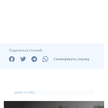
Поделиться статьей:
Скопировать ссылку
Отправить
О ZDG
информацию
în Română
in English