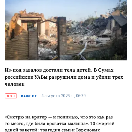
Электронная почта
+ Мой email
Телефон
+ Личный телефон
Я прочитал(а) и согласен(на)
с
политикой
конфиденциальности
.
Из-под завалов достали тела детей. В Сумах
ОТПРАВИТЬ НОВОСТЬ
российские УАБы разрушили дома и убили трех
человек
4 августа 2026 г., 06:39
NOU
ВАЖНОЕ
«Смотрю на кратер — и понимаю, что это как раз
то место, где была кроватка малыша». 10 смертей
одной ракетой: трагедия семьи Вороновых