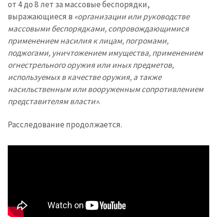
от 4 до 8 лет за массовые беспорядки,
выражающиеся в
«организации или руководстве
массовыми беспорядками, сопровождающимися
применением насилия к лицам, погромами,
поджогами, уничтожением имущества, применением
огнестрельного оружия или иных предметов,
используемых в качестве оружия, а также
насильственным или вооруженным сопротивлением
Отправить
О ZDG
информацию
представителям власти»
.
în Română
in English
Расследование продолжается.