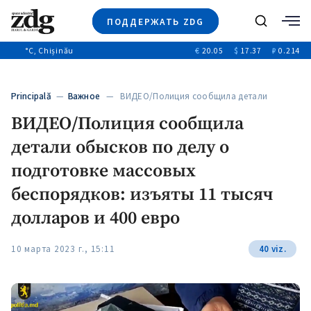
ПОДДЕРЖАТЬ ZDG
Поиск
°C
, Chișinău
€
20.05
$
17.37
₽
0.214
Новости
+4970
+144
Политика
+53
Principală
—
Важное
— ВИДЕО/Полиция сообщила детали
Расследования
обысков по…
ВИДЕО/Полиция сообщила
Общество
+312
+75
детали обысков по делу о
Мнения
Видео
подготовке массовых
Выборы 2025
беспорядков: изъяты 11 тысяч
долларов и 400 евро
10 марта 2023 г., 15:11
40 viz.