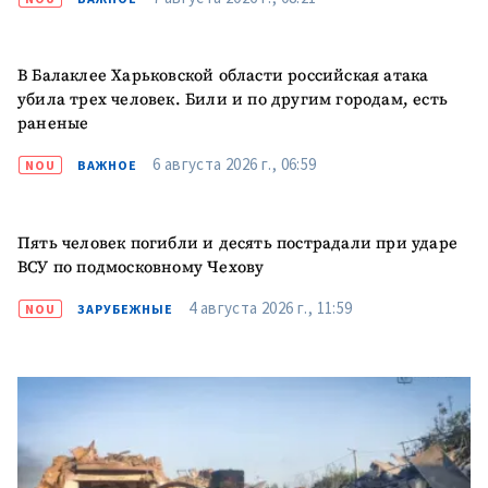
Электронная почта
+ Мой email
В Балаклее Харьковской области российская атака
Телефон
+ Личный телефон
убила трех человек. Били и по другим городам, есть
раненые
Я прочитал(а) и согласен(на)
с
политикой
6 августа 2026 г., 06:59
NOU
ВАЖНОЕ
конфиденциальности
.
ОТПРАВИТЬ НОВОСТЬ
Пять человек погибли и десять пострадали при ударе
ВСУ по подмосковному Чехову
4 августа 2026 г., 11:59
NOU
ЗАРУБЕЖНЫЕ