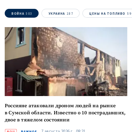
МОЯ НОВОСТЬ
+ Добавить
Заголовок новости
ВОЙНА
503
УКРАИНА
287
ЦЕНЫ НА ТОПЛИВО
59
заголовок
+ Загрузить
Фотография
изображение
+ Добавить ссылку на
Ссылка на медиа
медиа
+ Добавить текст
Текст новости
новости
КОНТАКТНЫЙ ИСТОЧНИК
Россияне атаковали дроном людей на рынке
Анонимный источник
в Сумской области. Известно о 10 пострадавших,
Имя
+ Моё имя
двое в тяжелом состоянии
7 августа 2026 г., 08:21
NOU
ВАЖНОЕ