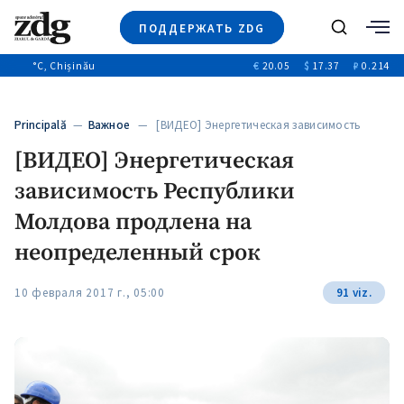
ПОДДЕРЖАТЬ ZDG
Поиск
°C
, Chișinău
€
20.05
$
17.37
₽
0.214
Новости
+4970
+144
Политика
+53
Principală
—
Важное
— [ВИДЕО] Энергетическая зависимость
Расследования
Республики Молдова…
[ВИДЕО] Энергетическая
Общество
+312
+75
зависимость Республики
Мнения
Видео
Молдова продлена на
Выборы 2025
неопределенный срок
10 февраля 2017 г., 05:00
91 viz.