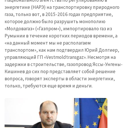
энергетике (НАРЭ) на транспортировку природного
газа, только вот, в 2015-2016 годах предприятие,
которое должно было разрушить монополию
«Молдовагаз» («Газпром»), импортировало газ из
Румынии в течение коротких периодов времени, а
«на данный момент мы не располагаем
транспортом», как нам подтвердил Юрий Долгиер,
управляющий ГП «Vestmoldtransgaz». Несмотря на
задержки в строительстве, газопровод Яссы-Унгены-
Кишинев до сих пор представляет собой решение
вопроса, говорят эксперты в области энергетики,
только, требуются еще время и деньги.
Отправить
О ZDG
информацию
în Română
in English