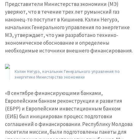
Представители Министерства экономики (МЭ)
уверяют, что в течение трех лет румынский газ
МОЯ НОВОСТЬ
наконец-то поступит в Кишинев. Кэлин Негурэ,
начальник Генерального управления по энергетике
+ Добавить
Заголовок новости
заголовок
МЭ, утверждает, что уже разработано технико-
экономическое обоснование и определены
+ Загрузить
Фотография
необходимые источники внешнего финансирования.
изображение
+ Добавить ссылку на
Ссылка на медиа
медиа
Кэлин Негурэ, начальник Генерального управления по
энергетике Министерства экономики
«В сентябре финансирующими банками,
+ Добавить текст
Текст новости
новости
Европейским банком реконструкции и развития
(ЕБРР) и Европейским инвестиционным банком
(ЕИБ) был инициирован процесс подготовки
КОНТАКТНЫЙ ИСТОЧНИК
соглашений о финансировании. Республику Молдова
Анонимный источник
посетили миссии, были подготовлены пакеты для