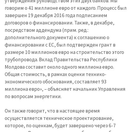
утверждения руководством этих двух банков. Мы
Имя
+ Моё имя
говорим о 41 миллионе евро от каждого. Процесс был
завершен 19 декабря 2016 года подписанием
Электронная почта
+ Мой email
договоров о финансировании. Также, в декабре,
посредством аддендума (прим. ред.:
Телефон
+ Личный телефон
дополнительного документа) к соглашению о
финансировании с ЕС, был подтвержден грант в
Я прочитал(а) и согласен(на)
размере 10 миллионов евро на строительство этого
с
политикой
трубопровода. Вклад Правительства Республики
конфиденциальности
.
Молдова составит около одного миллиона евро.
Общая стоимость, в рамках оценки технико-
ОТПРАВИТЬ НОВОСТЬ
экономического обоснования, составляет 93
миллиона евро», – объясняет начальник Управления
по вопросам энергетики.
Он также говорит, что в настоящее время
осуществляется техническое проектирование,
которое, по оценкам, будет завершено через 6-7