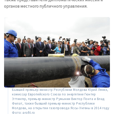
органов местного публичного управления.
Бывший премьер-министр Республики Молдова Юрий Лянкэ,
комиссар Европейского Союза по энергетике Гюнтер
Эттингер, премьер-министр Румынии Виктор Понта и Влад
Филат, также бывший премьер-министр Республики
Молдова, на открытии газопровода Яссы-Унгены в 2014 году
Фото: profit.ro