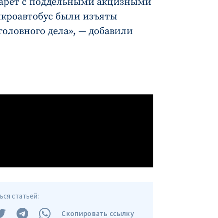
гарет с поддельными акцизными
икроавтобус были изъяты
головного дела», — добавили
ся статьей:
Скопировать ссылку