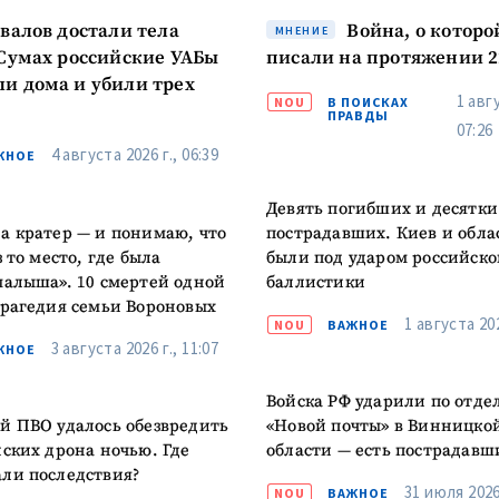
авалов достали тела
Война, о которо
МНЕНИЕ
 Сумах российские УАБы
писали на протяжении 2
и дома и убили трех
1 авгу
NOU
В ПОИСКАХ
ПРАВДЫ
07:26
4 августа 2026 г., 06:39
ЖНОЕ
Девять погибших и десятки
а кратер — и понимаю, что
пострадавших. Киев и обла
з то место, где была
были под ударом российско
малыша». 10 смертей одной
баллистики
трагедия семьи Вороновых
1 августа 202
NOU
ВАЖНОЕ
3 августа 2026 г., 11:07
ЖНОЕ
Войска РФ ударили по отд
й ПВО удалось обезвредить
«Новой почты» в Винницко
йских дрона ночью. Где
области — есть пострадавш
ли последствия?
31 июля 2026 
NOU
ВАЖНОЕ