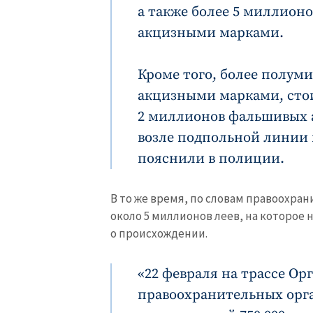
а также более 5 миллион
акцизными марками.
Кроме того, более полум
МОЯ НОВОСТЬ
акцизными марками, стоим
Заголовок новост
2 миллионов фальшивых 
возле подпольной линии 
Фотография
пояснили в полиции.
Ссылка на медиа
В то же время, по словам правоохра
около 5 миллионов леев, на которое
о происхождении.
Текст новости
«22 февраля на трассе Ор
правоохранительных орга