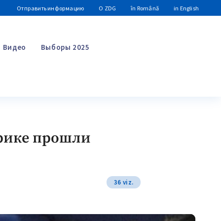
Отправить информацию
О ZDG
în Română
in English
Видео
Выборы 2025
Поиск
брике прошли
36 viz.