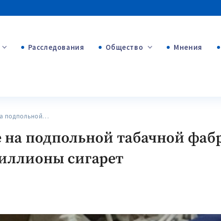
Расследования
Общество
Мнения
+53
+312
+75
на подпольной…
е на подпольной табачной фа
иллионы сигарет