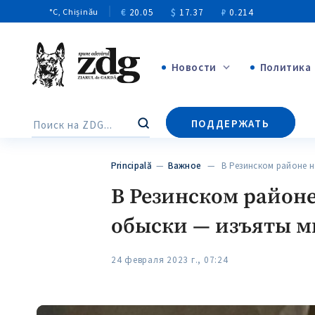
€
20.05
$
17.37
₽
0.214
°C
, Chișinău
Новости
Политика
+4970
ПОДДЕРЖАТЬ
Поиск
+144
Principală
—
Важное
— В Резинском районе 
В Резинском район
обыски — изъяты м
24 февраля 2023 г., 07:24