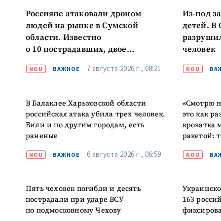
Россияне атаковали дроном
Из-под з
людей на рынке в Сумской
детей. В
области. Известно
разрушил
о 10 пострадавших, двое
человек
в тяжелом состоянии
7 августа 2026 г., 08:21
NOU
ВАЖНОЕ
NOU
ВА
В Балаклее Харьковской области
«Смотрю н
российская атака убила трех человек.
это как ра
Били и по другим городам, есть
кроватка 
раненые
ракетой: 
6 августа 2026 г., 06:59
NOU
ВАЖНОЕ
NOU
ВА
Пять человек погибли и десять
Украинско
пострадали при ударе ВСУ
163 росси
по подмосковному Чехову
фиксирова