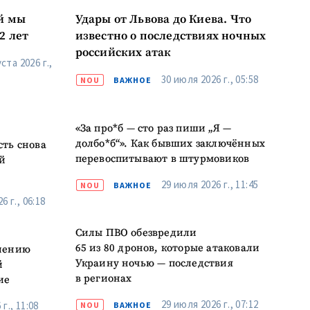
й мы
Удары от Львова до Киева. Что
2 лет
известно о последствиях ночных
российских атак
ста 2026 г.,
30 июля 2026 г., 05:58
NOU
ВАЖНОЕ
«За про*б — сто раз пиши „Я —
долбо*б“». Как бывших заключённых
сть снова
перевоспитывают в штурмовиков
й
29 июля 2026 г., 11:45
NOU
ВАЖНОЕ
6 г., 06:18
Силы ПВО обезвредили
65 из 80 дронов, которые атаковали
елению
Украину ночью — последствия
й
в регионах
ие
29 июля 2026 г., 07:12
г., 11:08
NOU
ВАЖНОЕ