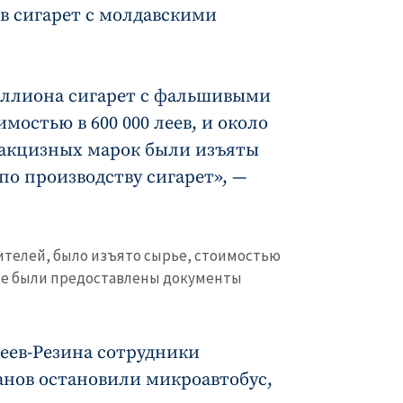
ов сигарет с молдавскими
иллиона сигарет с фальшивыми
КОНТАКТНЫЙ ИСТОЧНИК
остью в 600 000 леев, и около
Анонимный источни
и
+ Добавить заголовок
акцизных марок были изъяты
по производству сигарет», —
Имя
+ Моё им
+ Загрузить изображение
Электронная почта
+ Мой ema
+ Добавить ссылку на медиа
нителей, было изъято сырье, стоимостью
 не были предоставлены документы
Телефон
+ Личный те
Я прочитал(а) и согл
+ Добавить текст новости
политикой конфид
геев-Резина сотрудники
нов остановили микроавтобус,
ОТПРАВИТЬ Н