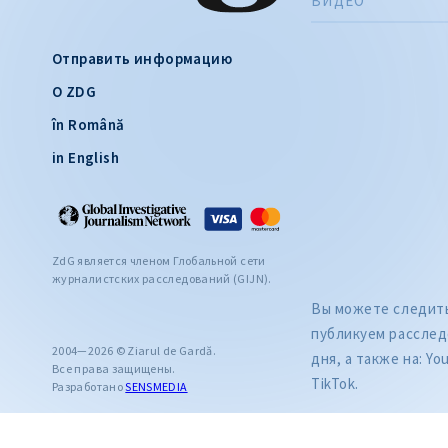
ВИДЕО
Отправить информацию
О ZDG
în Română
in English
ZdG является членом Глобальной сети
журналистских расследований (GIJN).
Вы можете следить 
публикуем расслед
2004—2026 © Ziarul de Gardă.
дня, а также на: Yo
Все права защищены.
TikTok.
Разработано
SENSMEDIA