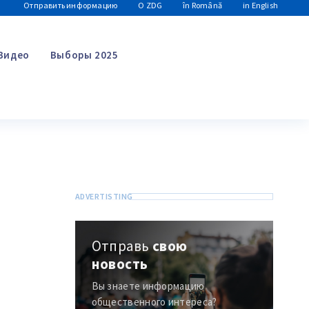
Отправить информацию
О ZDG
în Română
in English
Видео
Выборы 2025
Поиск
Отправь
свою
новость
Вы знаете информацию
общественного интереса?