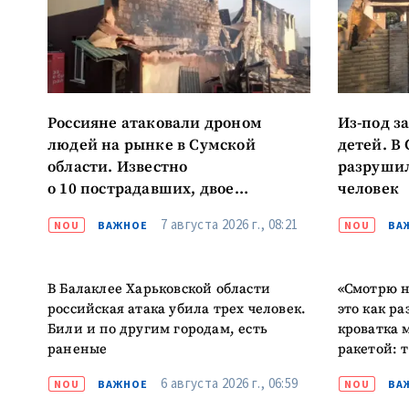
МОЯ НОВОСТЬ
Заголовок новост
Россияне атаковали дроном
Из-под з
людей на рынке в Сумской
детей. В
Фотография
области. Известно
разрушил
о 10 пострадавших, двое
человек
в тяжелом состоянии
Ссылка на медиа
7 августа 2026 г., 08:21
NOU
ВАЖНОЕ
NOU
ВА
В Балаклее Харьковской области
«Смотрю н
Текст новости
российская атака убила трех человек.
это как ра
Били и по другим городам, есть
кроватка 
раненые
ракетой: 
6 августа 2026 г., 06:59
NOU
ВАЖНОЕ
NOU
ВА