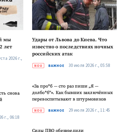
к
й мы
Удары от Львова до Киева. Что
я
2 лет
известно о последствиях ночных
российских атак
ста 2026 г.,
il
30 июля 2026 г., 05:58
NOU
ВАЖНОЕ
лефон
«За про*б — сто раз пиши „Я —
долбо*б“». Как бывших заключённых
сть снова
асен(на) с
перевоспитывают в штурмовиков
й
енциальности
.
29 июля 2026 г., 11:45
NOU
ВАЖНОЕ
ОВОСТЬ
6 г., 06:18
Силы ПВО обезвредили