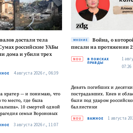
КОНТАКТНЫЙ ИСТОЧНИК
Анонимный источни
и
+ Добавить заголовок
авалов достали тела
Война, о которо
МНЕНИЕ
Имя
+ Моё им
 Сумах российские УАБы
писали на протяжении 2
+ Загрузить изображение
и дома и убили трех
1 авгу
NOU
В ПОИСКАХ
ПРАВДЫ
Электронная почта
+ Мой ema
07:26
+ Добавить ссылку на медиа
4 августа 2026 г., 06:39
ЖНОЕ
Телефон
+ Личный те
Девять погибших и десятки
а кратер — и понимаю, что
пострадавших. Киев и обла
Я прочитал(а) и согл
+ Добавить текст новости
з то место, где была
были под ударом российско
политикой конфид
малыша». 10 смертей одной
баллистики
ОТПРАВИТЬ Н
трагедия семьи Вороновых
1 августа 202
NOU
ВАЖНОЕ
3 августа 2026 г., 11:07
ЖНОЕ