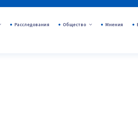
Расследования
Общество
Мнения
+53
+312
+75