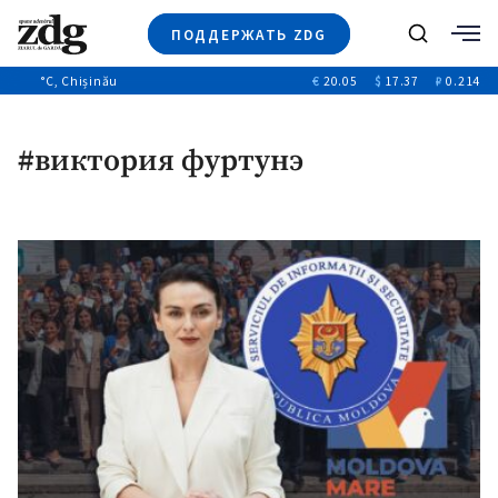
ПОДДЕРЖАТЬ ZDG
Поиск
°C
, Chișinău
€
20.05
$
17.37
₽
0.214
Новости
+4971
+144
Политика
+53
#виктория фуртунэ
Расследования
Общество
+312
+75
Мнения
Видео
Выборы 2025