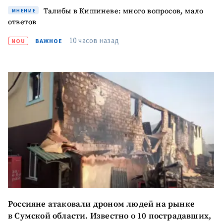
Талибы в Кишиневе: много вопросов, мало
МНЕНИЕ
Я прочитал(а) и согласен(на)
ответов
с
политикой
конфиденциальности
.
10 часов назад
NOU
ВАЖНОЕ
ОТПРАВИТЬ НОВОСТЬ
Россияне атаковали дроном людей на рынке
в Сумской области. Известно о 10 пострадавших,