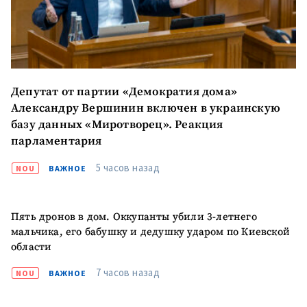
+ Загрузить
Фотография
изображение
+ Добавить ссылку на
Ссылка на медиа
медиа
Депутат от партии «Демократия дома»
Александру Вершинин включен в украинскую
+ Добавить текст
Текст новости
новости
базу данных «Миротворец». Реакция
парламентария
КОНТАКТНЫЙ ИСТОЧНИК
5 часов назад
NOU
ВАЖНОЕ
Анонимный источник
Пять дронов в дом. Оккупанты убили 3-летнего
Имя
+ Моё имя
мальчика, его бабушку и дедушку ударом по Киевской
области
Электронная почта
+ Мой email
7 часов назад
NOU
ВАЖНОЕ
Телефон
+ Личный телефон