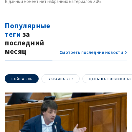
В данный момент нет избранных материалов ZdG.
Популярные
теги
за
последний
месяц
Смотреть последние новости
ВОЙНА
506
УКРАИНА
287
ЦЕНЫ НА ТОПЛИВО
60
МОЯ НОВОСТЬ
+ Добавить
Заголовок новости
заголовок