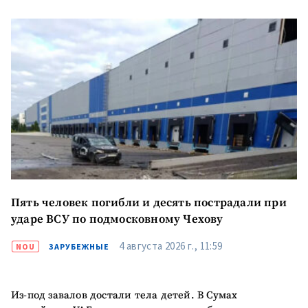
КОНТАКТНЫЙ ИСТОЧНИК
Анонимный источник
Имя
+ Моё имя
Электронная почта
+ Мой email
Телефон
+ Личный телефон
Я прочитал(а) и согласен(на)
Пять человек погибли и десять пострадали при
с
политикой
ударе ВСУ по подмосковному Чехову
конфиденциальности
.
4 августа 2026 г., 11:59
NOU
ЗАРУБЕЖНЫЕ
ОТПРАВИТЬ НОВОСТЬ
Из-под завалов достали тела детей. В Сумах