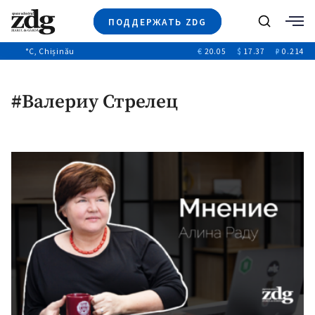
ПОДДЕРЖАТЬ ZDG
Поиск
°C
, Chișinău
€
20.05
$
17.37
₽
0.214
Новости
+4971
+144
Политика
+53
#Валериу Стрелец
Расследования
Общество
+312
+75
Мнения
Видео
Выборы 2025