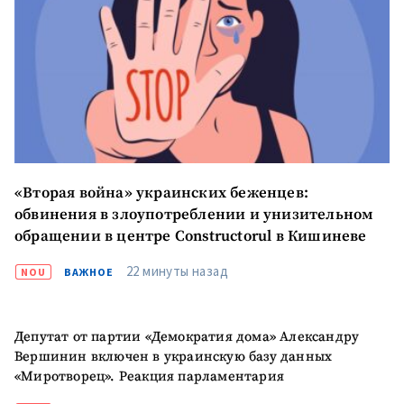
«Вторая война» украинских беженцев:
обвинения в злоупотреблении и унизительном
обращении в центре Constructorul в Кишиневе
22 минуты назад
NOU
ВАЖНОЕ
Депутат от партии «Демократия дома» Александру
Отправить
О ZDG
информацию
Вершинин включен в украинскую базу данных
în Română
in English
«Миротворец». Реакция парламентария