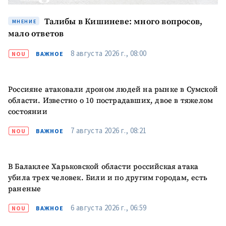
Талибы в Кишиневе: много вопросов,
МНЕНИЕ
мало ответов
8 августа 2026 г., 08:00
NOU
ВАЖНОЕ
Россияне атаковали дроном людей на рынке в Сумской
МОЯ НОВОСТЬ
области. Известно о 10 пострадавших, двое в тяжелом
+ Добавить
Заголовок новости
состоянии
заголовок
7 августа 2026 г., 08:21
NOU
ВАЖНОЕ
+ Загрузить
Фотография
изображение
+ Добавить ссылку на
В Балаклее Харьковской области российская атака
Ссылка на медиа
медиа
убила трех человек. Били и по другим городам, есть
раненые
6 августа 2026 г., 06:59
NOU
ВАЖНОЕ
+ Добавить текст
Текст новости
новости