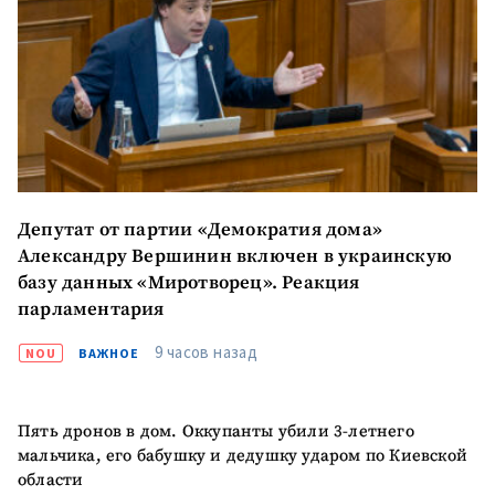
Отправить
О ZDG
информацию
în Română
in English
Депутат от партии «Демократия дома»
Александру Вершинин включен в украинскую
базу данных «Миротворец». Реакция
парламентария
9 часов назад
NOU
ВАЖНОЕ
Пять дронов в дом. Оккупанты убили 3-летнего
мальчика, его бабушку и дедушку ударом по Киевской
области