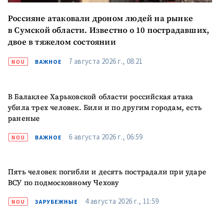
заголовок
Россияне атаковали дроном людей на рынке
+ Загрузить
Фотография
в Сумской области. Известно о 10 пострадавших,
изображение
двое в тяжелом состоянии
+ Добавить ссылку на
Ссылка на медиа
медиа
7 августа 2026 г., 08:21
NOU
ВАЖНОЕ
В Балаклее Харьковской области российская атака
+ Добавить текст
Текст новости
новости
убила трех человек. Били и по другим городам, есть
раненые
КОНТАКТНЫЙ ИСТОЧНИК
6 августа 2026 г., 06:59
NOU
ВАЖНОЕ
Анонимный источник
Пять человек погибли и десять пострадали при ударе
Имя
+ Моё имя
ВСУ по подмосковному Чехову
4 августа 2026 г., 11:59
Электронная почта
+ Мой email
NOU
ЗАРУБЕЖНЫЕ