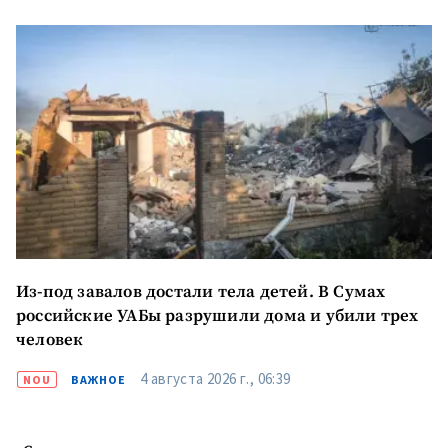
Телефон
+ Личный телефон
Я прочитал(а) и согласен(на)
с
политикой
конфиденциальности
.
ОТПРАВИТЬ НОВОСТЬ
Из-под завалов достали тела детей. В Сумах
российские УАБы разрушили дома и убили трех
ПОДДЕРЖАТЬ
человек
4 августа 2026 г., 06:39
NOU
ВАЖНОЕ