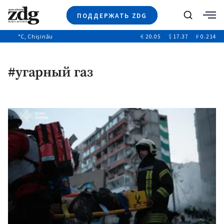
ПОДДЕРЖАТЬ ZDG
Поиск
°C
, Chișinău
€
20.05
$
17.37
₽
0.214
Новости
+4971
+144
Политика
+53
#угарный газ
Расследования
Общество
+312
+75
Мнения
Видео
Выборы 2025