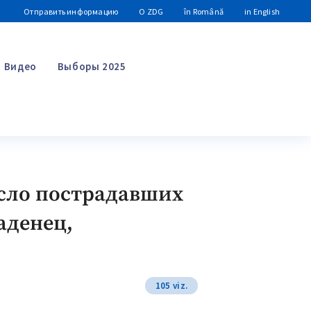
Отправить информацию
О ZDG
în Română
in English
Видео
Выборы 2025
Поиск
исло пострадавших
аденец,
105 viz.