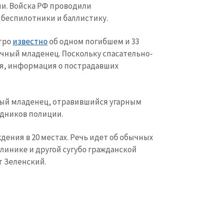
чи. Войска РФ проводили
беспилотники и баллистику.
утро
известно
об одном погибшем и 33
чный младенец. Поскольку спасательно-
я, информация о пострадавших
ный младенец, отравившийся угарным
удников полиции.
ения в 20 местах. Речь идет об обычных
линике и другой сугубо гражданской
КОНТАКТНЫЙ ИСТОЧНИК
 Зеленский.
Анонимный источни
и
+ Добавить заголовок
Имя
+ Моё им
+ Загрузить изображение