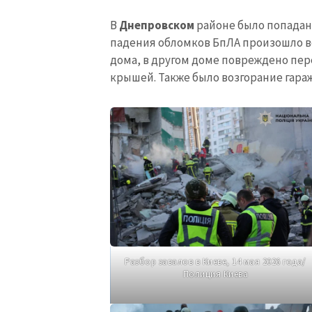
В
Днепровском
районе было попадани
падения обломков БпЛА произошло в
дома, в другом доме повреждено пе
крышей. Также было возгорание гара
Разбор завалов в Киеве, 14 мая 2026 года/
Полиция Киева