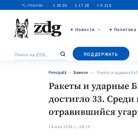
€
20.05
$
17.38
₽
0.214
°C
, Chișinău
Новости
Политика
+4968
ПОДДЕРЖАТЬ
Поиск
+144
Principală
—
Важное
— Ракеты и ударные Бп
Ракеты и ударные 
достигло 33. Сред
отравившийся угар
14 мая 2026 г., 08:29