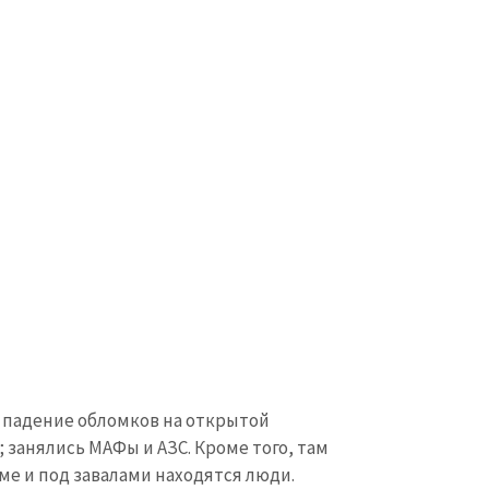
Электронная почта
+ Мой ema
+ Добавить ссылку на медиа
Телефон
+ Личный те
Я прочитал(а) и согл
+ Добавить текст новости
политикой конфид
ОТПРАВИТЬ Н
падение обломков на открытой
 занялись МАФы и АЗС. Кроме того, там
е и под завалами находятся люди.