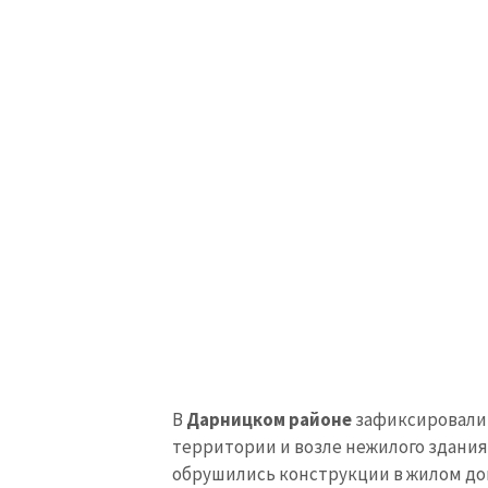
Ссылка на медиа
Текст новости
В
Дарницком районе
зафиксировали 
территории и возле нежилого здания;
обрушились конструкции в жилом дом