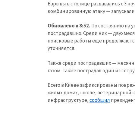
Взрывы в столице раздавались с 3 но
комбинированную атаку — запускали 
Обновлено в 8:52.
По состоянию на 
пострадавших. Среди них — двухмеся
поисковые работы еще продолжаютс
уточняется.
Также среди пострадавших — месяч
газом. Также пострадал один из сотр
Всего в Киеве зафиксированы поврежд
жилых домах, школе, ветеринарной к
МОЯ НОВОСТЬ
инфраструктуре,
сообщил
президент
Заголовок новост
Фотография