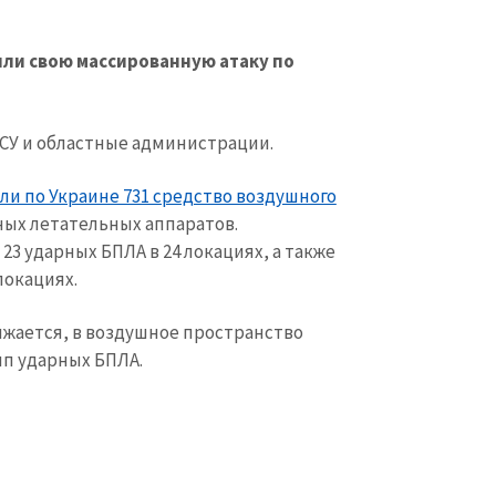
или свою массированную атаку по
СУ и областные администрации.
ли по Украине 731 средство воздушного
тных летательных аппаратов.
23 ударных БПЛА в 24 локациях, а также
локациях.
лжается, в воздушное пространство
пп ударных БПЛА.