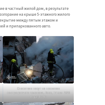
е в частный жилой дом, в результате
озгорание на крыше 5-этажного жилого
рекрытие между пятым этажом и
жей и припаркованного авто.
Спасатели несут на носилках
пострадавшего человека, Киев, 14 мая 2026
года/ ГСЧС