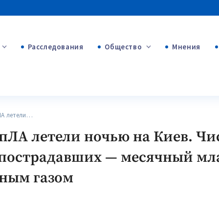
Расследования
Общество
Мнения
+53
+312
+75
ЛА летели…
БпЛА летели ночью на Киев. Ч
и пострадавших — месячный мл
ным газом