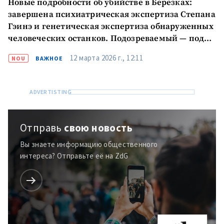
Новые подробности об убийстве в Березках:
завершена психиатрическая экспертиза Степана
Гэинэ и генетическая экспертиза обнаруженных
человеческих останков. Подозреваемый — под
арестом
12 марта 2026 г., 12:11
NOU
ВАЖНОЕ
Отправь
свою новость
Вы знаете информацию общественного
интереса? Отправьте её на ZdG