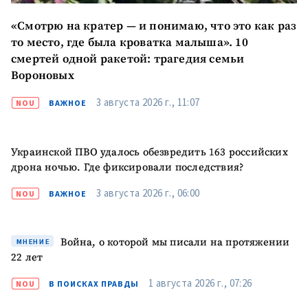
+ Загрузить
«Смотрю на кратер — и понимаю, что это как раз
Фотография
изображение
то место, где была кроватка малыша». 10
смертей одной ракетой: трагедия семьи
+ Добавить ссылку на
Ссылка на медиа
медиа
Вороновых
3 августа 2026 г., 11:07
NOU
ВАЖНОЕ
+ Добавить текст
Текст новости
новости
Украинской ПВО удалось обезвредить 163 российских
дрона ночью. Где фиксировали последствия?
КОНТАКТНЫЙ ИСТОЧНИК
3 августа 2026 г., 06:00
NOU
ВАЖНОЕ
Анонимный источник
Имя
+ Моё имя
Война, о которой мы писали на протяжении
МНЕНИЕ
22 лет
Электронная почта
+ Мой email
1 августа 2026 г., 07:26
NOU
В ПОИСКАХ ПРАВДЫ