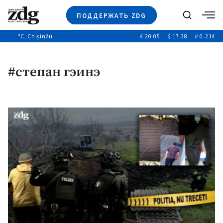
ПОДДЕРЖАТЬ ZDG
Поиск
°C
, Chișinău
€
20.05
$
17.38
₽
0.214
Новости
+4969
+144
Политика
+53
#степан гэинэ
Расследования
Общество
+312
+75
Мнения
Видео
Выборы 2025