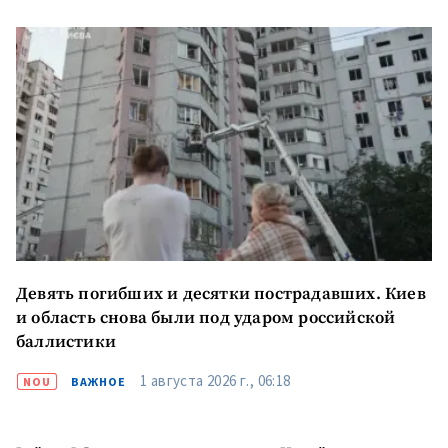
Телефон
+ Личный телефон
Я прочитал(а) и согласен(на)
с
политикой
конфиденциальности
.
ОТПРАВИТЬ НОВОСТЬ
Девять погибших и десятки пострадавших. Киев
ПОДДЕРЖАТЬ
и область снова были под ударом российской
баллистики
1 августа 2026 г., 06:18
NOU
ВАЖНОЕ