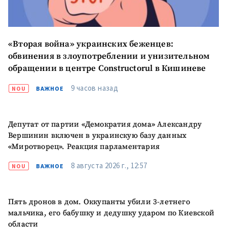
«Вторая война» украинских беженцев:
обвинения в злоупотреблении и унизительном
обращении в центре Constructorul в Кишиневе
9 часов назад
NOU
ВАЖНОЕ
МОЯ НОВОСТЬ
Депутат от партии «Демократия дома» Александру
+ Добавить
Заголовок новости
заголовок
Вершинин включен в украинскую базу данных
«Миротворец». Реакция парламентария
+ Загрузить
Фотография
изображение
8 августа 2026 г., 12:57
NOU
ВАЖНОЕ
+ Добавить ссылку на
Ссылка на медиа
медиа
Пять дронов в дом. Оккупанты убили 3-летнего
мальчика, его бабушку и дедушку ударом по Киевской
области