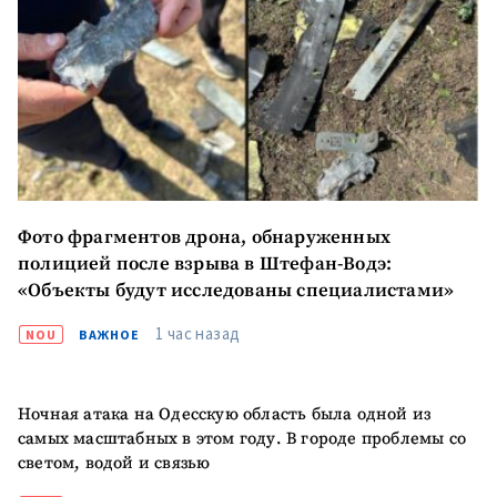
Фото фрагментов дрона, обнаруженных
полицией после взрыва в Штефан-Водэ:
«Объекты будут исследованы специалистами»
1 час назад
NOU
ВАЖНОЕ
Ночная атака на Одесскую область была одной из
самых масштабных в этом году. В городе проблемы со
Отправить
О ZDG
информацию
светом, водой и связью
în Română
in English