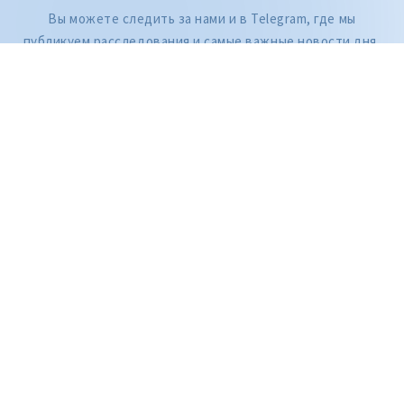
Вы можете следить за нами и в Telegram, где мы
публикуем расследования и самые важные новости дня,
а также на: YouTube, Facebook, Instagram и TikTok.
ZdG является членом Глобальной сети журналистских расследований
(GIJN).
2004—2026 © Ziarul de Gardă.
Все права защищены.
Разработано
SENSMEDIA