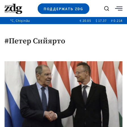
ПОДДЕРЖАТЬ ZDG
Поиск
°C
, Chișinău
€
20.05
$
17.37
₽
0.214
Новости
+4972
+144
Политика
+54
#Петер Сийярто
Расследования
Общество
+312
+75
Мнения
Видео
Выборы 2025