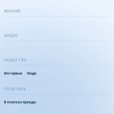
МНЕНИЯ
ВИДЕО
ОБЩЕСТВО
Интервью
Люди
ПОЛИТИКА
В поисках правды
CITEȘTE
Citește articolul