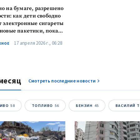
о на бумаге, разрешено
ости: как дети свободно
 электронные сигареты
новые пакетики, пока
еняют и нарушают
17 апреля 2026 г., 06:28
ЖНОЕ
только в интересах
ии»
месяц
Смотреть последние новости
ЛИВО
58
ТОПЛИВО
56
БЕНЗИН
45
ВАСИЛИЙ 