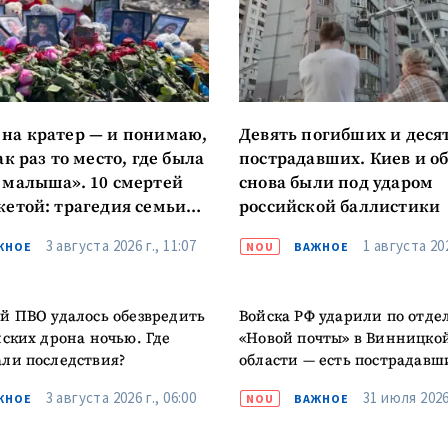
КОНТАКТНЫЙ ИСТОЧНИК
Анонимный источни
и
+ Добавить заголовок
на кратер — и понимаю,
Девять погибших и деся
Имя
+ Моё им
ак раз то место, где была
пострадавших. Киев и о
+ Загрузить изображение
 малыша». 10 смертей
снова были под ударом
кетой: трагедия семьи
российской баллистики
Электронная почта
+ Мой ema
ых
+ Добавить ссылку на медиа
3 августа 2026 г., 11:07
1 августа 202
ЖНОЕ
NOU
ВАЖНОЕ
Телефон
+ Личный те
й ПВО удалось обезвредить
Войска РФ ударили по отд
Я прочитал(а) и согл
+ Добавить текст новости
йских дрона ночью. Где
«Новой почты» в Винницко
политикой конфид
ли последствия?
области — есть пострадавш
ОТПРАВИТЬ Н
3 августа 2026 г., 06:00
31 июля 2026 
ЖНОЕ
NOU
ВАЖНОЕ