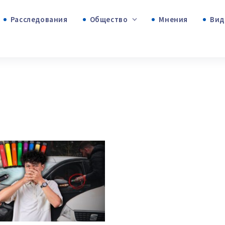
Расследования
Общество
Мнения
+53
+312
+75