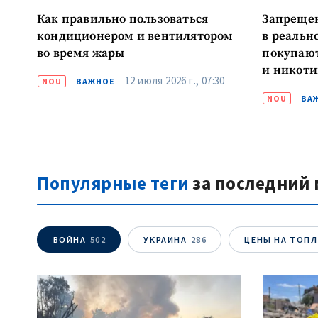
Как правильно пользоваться
Запрещен
кондиционером и вентилятором
в реальн
во время жары
покупают
и никоти
12 июля 2026 г., 07:30
NOU
ВАЖНОЕ
власти м
NOU
ВА
законы «
индустр
Популярные теги
за последний 
ВОЙНА
502
УКРАИНА
286
ЦЕНЫ НА ТОП