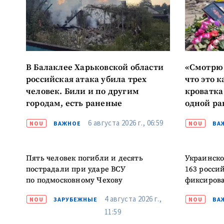
МОЯ НОВОСТЬ
Заголовок новост
В Балаклее Харьковской области
«Смотрю 
российская атака убила трех
что это к
Фотография
человек. Били и по другим
кроватка
городам, есть раненые
одной ра
Воронов
Ссылка на медиа
6 августа 2026 г., 06:59
NOU
ВАЖНОЕ
NOU
ВА
Пять человек погибли и десять
Украинско
Текст новости
пострадали при ударе ВСУ
163 росси
по подмосковному Чехову
фиксирова
4 августа 2026 г.,
NOU
ЗАРУБЕЖНЫЕ
NOU
ВА
11:59