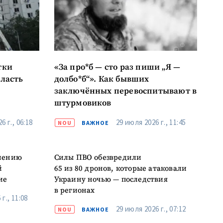
к
тки
«За про*б — сто раз пиши „Я —
я
бласть
долбо*б“». Как бывших
заключённых перевоспитывают в
штурмовиков
il
6 г., 06:18
29 июля 2026 г., 11:45
NOU
ВАЖНОЕ
лефон
елению
Силы ПВО обезвредили
асен(на) с
й
65 из 80 дронов, которые атаковали
енциальности
.
ие
Украину ночью — последствия
ОВОСТЬ
в регионах
г., 11:08
29 июля 2026 г., 07:12
NOU
ВАЖНОЕ