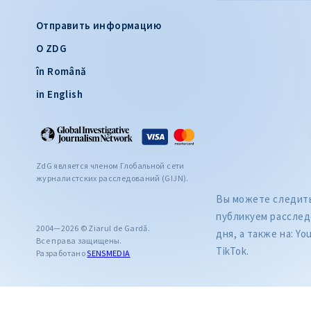
Отправить информацию
О ZDG
în Română
in English
ZdG является членом Глобальной сети
журналистских расследований (GIJN).
Вы можете следить 
публикуем расслед
2004—2026 © Ziarul de Gardă.
дня, а также на: Yo
Все права защищены.
TikTok.
Разработано
SENSMEDIA