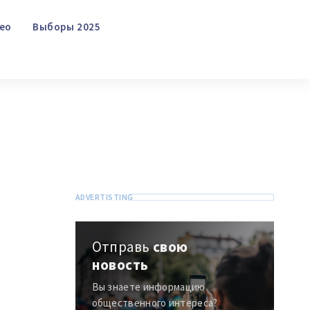
Отправить информацию
О ZDG
în Română
in English
Видео
Выборы 2025
Поиск
Отправь
свою
новость
Вы знаете информацию
общественного интереса?